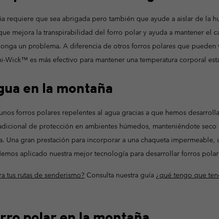
ña requiere que sea abrigada pero también que ayude a aislar de la 
 mejora la transpirabilidad del forro polar y ayuda a mantener el cal
onga un problema. A diferencia de otros forros polares que pueden
ni-Wick™ es más efectivo para mantener una temperatura corporal es
gua en la montaña
os forros polares repelentes al agua gracias a que hemos desarroll
 adicional de protección en ambientes húmedos, manteniéndote seco i
aña. Una gran prestación para incorporar a una chaqueta impermeable,
mos aplicado nuestra mejor tecnología para desarrollar forros polar
ra tus rutas de senderismo?
Consulta nuestra guía
¿qué tengo que tene
orro polar en la montaña