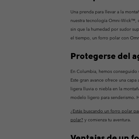
Una prenda para llevar a la monta
nuestra tecnología Omni-Wick™, que
sin que la humedad por sudor sup
el tiempo, un forro polar con Om
Protegerse del a
En Columbia, hemos conseguido un
Este gran avance ofrece una capa
ligera lluvia o niebla en la mont
modelo ligero para senderismo. He
¿Estás buscando un forro polar pa
polar?
y comienza tu aventura.
Ventajas de un f