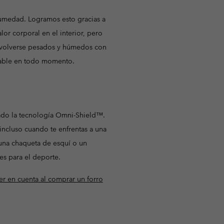
humedad. Logramos esto gracias a
or corporal en el interior, pero
 volverse pesados y húmedos con
table en todo momento.
ado la tecnología Omni-Shield™.
ncluso cuando te enfrentas a una
 una chaqueta de esquí o un
es para el deporte.
r en cuenta al comprar un forro