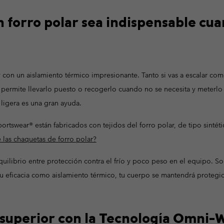
Pantalones Impermeables
Leggins y mallas
Forros Polares
Guantes de 
Guantes de 
 forro polar sea indispensable cuan
Pantalones Casuales
Pantalones Casuales
Ropa tall
Artículos
cos
cos
Pantalones Cortos Casuales
Pantalones Cortos Casuales
a
a
Pantalones Esquí
Artículo
Vestidos & Faldas-Shorts
l
l
Pantalones Esquí
y con un aislamiento térmico impresionante. Tanto si vas a escalar co
Primera capa y calcetines
ermite llevarlo puesto o recogerlo cuando no se necesita y meterlo 
Camisetas Termicas
Primera capa & calcetines
ligera es una gran ayuda.
Calcetines
Camisetas Termicas
rtswear® están fabricados con tejidos del forro polar, de tipo sintét
Ropa Interior
Calcetines
 las chaquetas de forro polar?
uilibrio entre protección contra el frío y poco peso en el equipo. S
su eficacia como aislamiento térmico, tu cuerpo se mantendrá protegido
 superior con la Tecnología Omni-