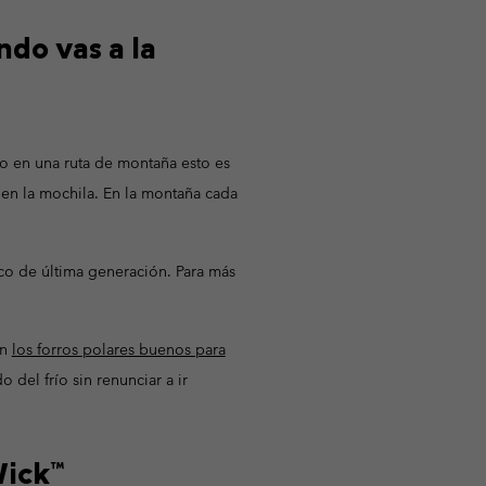
Invierno & de Esquí
Invierno & de Esquí
Guía De Artícolos Impermeables
Guía De Artícolos Impermeables
do vas a la
as grandes
 para mujer
s para hombre
mo en una ruta de montaña esto es
en la mochila. En la montaña cada
ico de última generación. Para más
on
los forros polares buenos para
 del frío sin renunciar a ir
Wick™