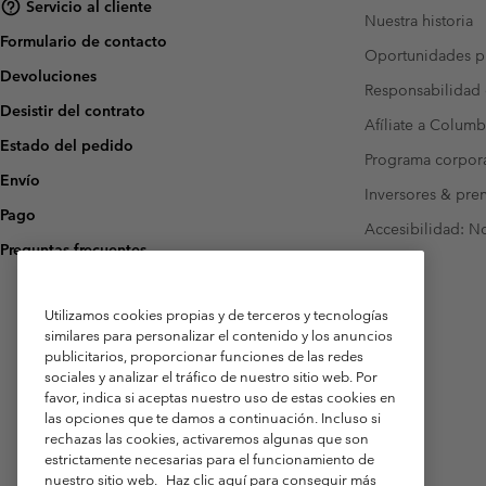
Servicio al cliente
Nuestra historia
Formulario de contacto
Oportunidades pr
Devoluciones
Responsabilidad 
Desistir del contrato
Afíliate a Columb
Estado del pedido
Programa corpora
Envío
Inversores & pre
Pago
Accesibilidad: N
Preguntas frecuentes
Utilizamos cookies propias y de terceros y tecnologías
similares para personalizar el contenido y los anuncios
publicitarios, proporcionar funciones de las redes
sociales y analizar el tráfico de nuestro sitio web. Por
favor, indica si aceptas nuestro uso de estas cookies en
las opciones que te damos a continuación. Incluso si
rechazas las cookies, activaremos algunas que son
estrictamente necesarias para el funcionamiento de
nuestro sitio web.
Haz clic aquí para conseguir más