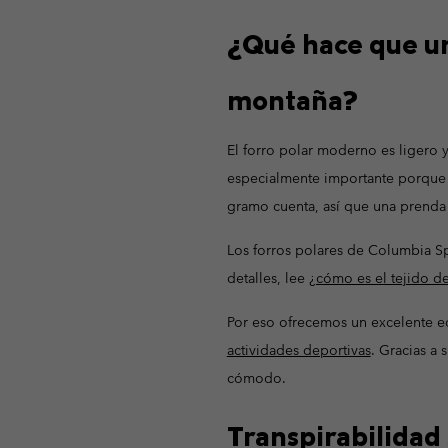
Omni-MAX™
Amaze™
Forros Polares
Forros Polares
¿Qué hace que un
Omni-MAX™
Forros Polares Técni
Forros Polares Técni
montaña?
Forros Polares Sherp
Forros Polares Sherp
Forros Polares Casua
Forros Polares Casua
El forro polar moderno es ligero 
Chalecos Polares
Chalecos Polares
especialmente importante porque p
gramo cuenta, así que una prenda 
Los forros polares de Columbia Spo
detalles, lee
¿cómo es el tejido de
Por eso ofrecemos un excelente eq
actividades deportivas
. Gracias a 
cómodo.
Transpirabilidad