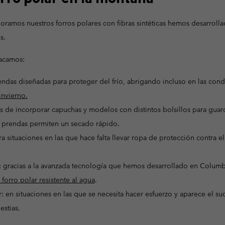
boramos nuestros forros polares con fibras sintéticas hemos desarroll
s.
tacamos:
rendas diseñadas para proteger del frío, abrigando incluso en las con
invierno.
 de incorporar capuchas y modelos con distintos bolsillos para guar
e prendas permiten un secado rápido.
a situaciones en las que hace falta llevar ropa de protección contra el
: gracias a la avanzada tecnología que hemos desarrollado en Columb
 forro polar resistente al agua
.
: en situaciones en las que se necesita hacer esfuerzo y aparece el su
estias.