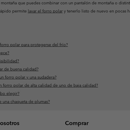
 la montaña que puedes combinar con un pantalón de montaña o distin
rápido permite
lavar el forro polar
y tenerlo listo de nuevo en pocas h
rro polar para protegerse del frío?
eece?
isibilidad?
ar de buena calidad?
 un forro polar y una sudadera?
forro polar de alta calidad de uno de baja calidad?
ebo elegir?
ue una chaqueta de plumas?
osotros
Comprar