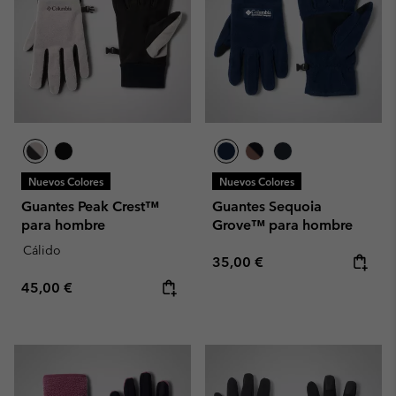
Nuevos Colores
Nuevos Colores
Guantes Peak Crest™
Guantes Sequoia
para hombre
Grove™ para hombre
Cálido
Regular price:
35,00 €
Regular price:
45,00 €