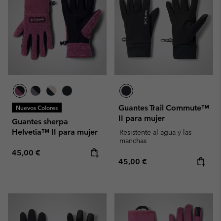
Guantes Trail Commute™
Nuevos Colores
II para mujer
Guantes sherpa
Helvetia™ II para mujer
Resistente al agua y las
manchas
Regular price:
45,00 €
Regular price:
45,00 €