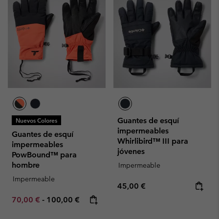
Guantes de esquí
Nuevos Colores
impermeables
Guantes de esquí
Whirlibird™ III para
impermeables
jóvenes
PowBound™ para
hombre
Impermeable
Impermeable
Regular price:
45,00 €
Minimum sale price:
Maximum price:
70,00 €
-
100,00 €