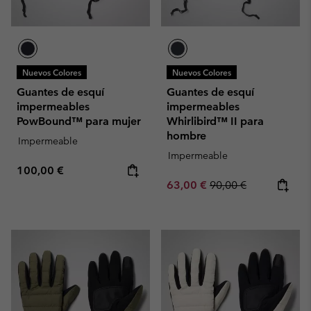
Nuevos Colores
Nuevos Colores
Guantes de esquí
Guantes de esquí
impermeables
impermeables
PowBound™ para mujer
Whirlibird™ II para
hombre
Impermeable
Impermeable
Regular price:
100,00 €
Sale price:
Regular price:
63,00 €
90,00 €