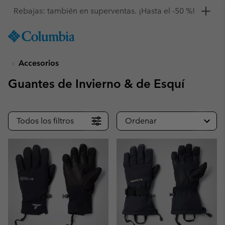
Consigue un 10 % de descuento
SKIP
Columbia
TO
Sportswear
CONTENT
Accesorios
SKIP
TO
Guantes de Invierno & de Esquí
MAIN
NAV
SKIP
Todos los filtros
Ordenar
TO
SEARCH