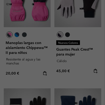
Manoplas largas con
Nuevos Colores
aislamiento Chippewa™
Guantes Peak Crest™
II para niños
para mujer
Resistente al agua y las
Cálido
manchas
Regular price:
45,00 €
Regular price:
20,00 €