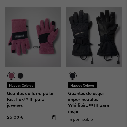
Nuevos Colores
Nuevos Colores
Guantes de forro polar
Guantes de esquí
Fast Trek™ III para
impermeables
jóvenes
Whirlibird™ III para
mujer
Regular price:
25,00 €
Impermeable