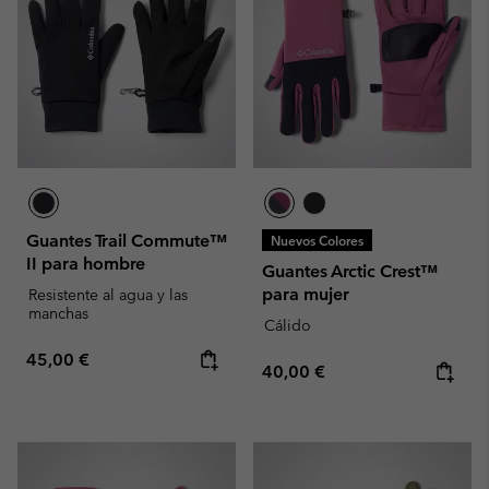
Guantes Trail Commute™
Nuevos Colores
II para hombre
Guantes Arctic Crest™
para mujer
Resistente al agua y las
manchas
Cálido
Regular price:
45,00 €
Regular price:
40,00 €