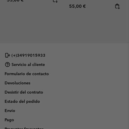
Regular price:
55,00 €
(+)34919015933
Servicio al cliente
Formulario de contacto
Devoluciones
Desistir del contrato
Estado del pedido
Envío
Pago