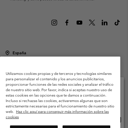
España
©
2026
Columbia Sportswear Spain S.L.U. Avenida del Doctor Arce, 14,
28002 Madrid, España. Todos los derechos reservados.
Utilizamos cookies propias y de terceros y tecnologías similares
Condiciones de uso
Terminos de Venta
Garantía
para personalizar el contenido y los anuncios publicitarios,
Política de Privacidad
proporcionar funciones de las redes sociales y analizar el tráfico
de nuestro sitio web. Por favor, indica si aceptas nuestro uso de
Términos y condiciones del programa de miembros
estas cookies en las opciones que te damos a continuación.
Selecciona tu país e idioma envío
Incluso si rechazas las cookies, activaremos algunas que son
Términos De Uso Del Contenido Generado Por Los Usuarios
Compras en línea disponibles
estrictamente necesarias para el funcionamiento de nuestro sitio
Impressum
Cookies
Public CBCR
web.
Haz clic aquí para conseguir más información sobre las
cookies
Comp
United States
en
Servicio al cliente: Lu. - Vi. de 9:00 a 13:00 y de 14:00 a 18:00