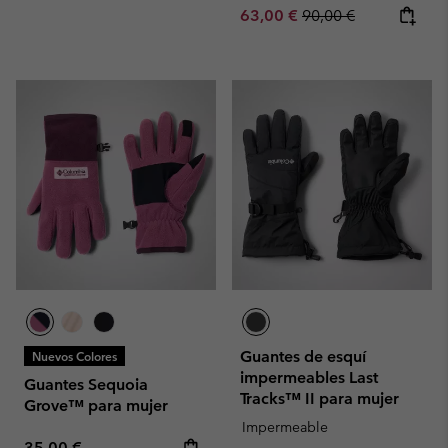
Sale price:
Regular price:
63,00 €
90,00 €
Guantes de esquí
Nuevos Colores
impermeables Last
Guantes Sequoia
Tracks™ II para mujer
Grove™ para mujer
Impermeable
Regular price:
35,00 €