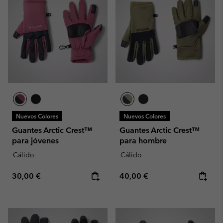
Nuevos Colores
Nuevos Colores
Guantes Arctic Crest™
Guantes Arctic Crest™
para jóvenes
para hombre
Cálido
Cálido
Regular price:
Regular price:
30,00 €
40,00 €