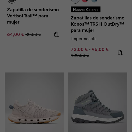
Zapatilla de senderismo
Nuevos Colores
Vertisol Trail™ para
Zapatillas de senderismo
mujer
Konos™ TRS II OutDry™
para mujer
Sale price:
Regular price:
64,00 €
80,00 €
Impermeable
Minimum sale price:
Maximum sale pric
Regular pr
72,00 €
-
96,00 €
120,00 €