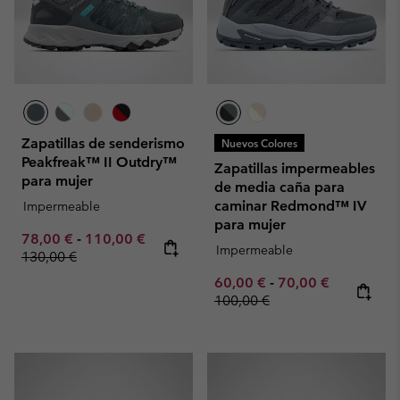
Zapatillas de senderismo
Nuevos Colores
Peakfreak™ II Outdry™
Zapatillas impermeables
para mujer
de media caña para
caminar Redmond™ IV
Impermeable
para mujer
Minimum sale price:
Maximum sale price:
Regular price:
78,00 €
-
110,00 €
Impermeable
130,00 €
Minimum sale price:
Maximum sale pric
Regular pr
60,00 €
-
70,00 €
100,00 €