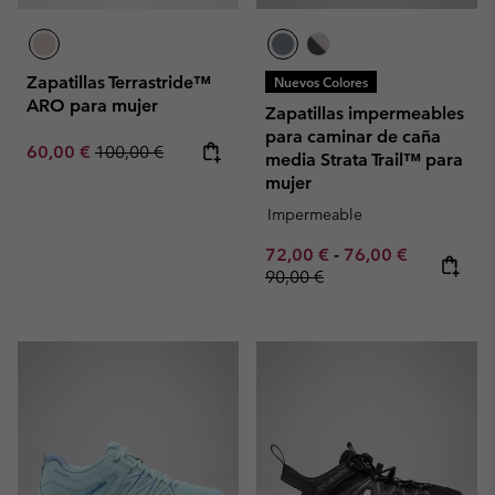
Zapatillas Terrastride™
Nuevos Colores
ARO para mujer
Zapatillas impermeables
para caminar de caña
Sale price:
Regular price:
60,00 €
100,00 €
media Strata Trail™ para
mujer
Impermeable
Minimum sale price:
Maximum sale pric
Regular pr
72,00 €
-
76,00 €
90,00 €