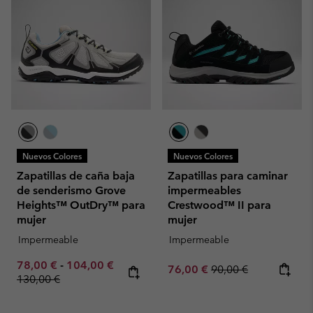
Nuevos Colores
Nuevos Colores
Zapatillas de caña baja
Zapatillas para caminar
de senderismo Grove
impermeables
Heights™ OutDry™ para
Crestwood™ II para
mujer
mujer
Impermeable
Impermeable
Minimum sale price:
Maximum sale price:
Regular price:
78,00 €
-
104,00 €
Sale price:
Regular price:
76,00 €
90,00 €
130,00 €