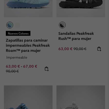
Sandalias Peakfreak
Nuevos Colores
Rush™ para mujer
Zapatillas para caminar
impermeables Peakfreak
Sale price:
Regular price:
63,00 €
90,00 €
Roam™ para mujer
Impermeable
Minimum sale price:
Maximum sale price:
Regular price:
63,00 €
-
67,00 €
90,00 €