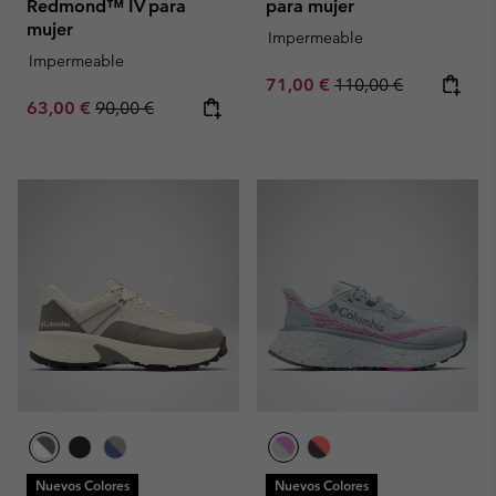
Redmond™ IV para
para mujer
mujer
Impermeable
Impermeable
Sale price:
Regular price:
71,00 €
110,00 €
Sale price:
Regular price:
63,00 €
90,00 €
Nuevos Colores
Nuevos Colores