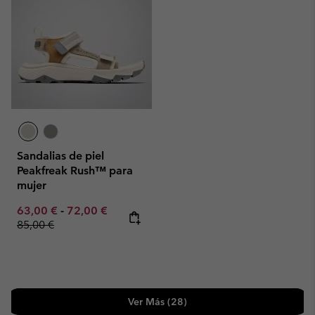
Sandalias de piel
Peakfreak Rush™ para
mujer
Minimum sale price:
Maximum sale price:
Regular price:
63,00 €
-
72,00 €
85,00 €
Ver Más (28)