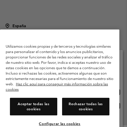
España
©
2026
Columbia Sportswear Spain S.L.U. Avenida del Doctor Arce, 14,
28002 Madrid, España. Todos los derechos reservados.
Utilizamos cookies propias y de terceros y tecnologías similares
Condiciones de uso
Terminos de Venta
Garantía
para personalizar el contenido y los anuncios publicitarios,
Política de Privacidad
proporcionar funciones de las redes sociales y analizar el tráfico
de nuestro sitio web. Por favor, indica si aceptas nuestro uso de
Términos y condiciones del programa de miembros
estas cookies en las opciones que te damos a continuación.
Selecciona tu país e idioma envío
Incluso si rechazas las cookies, activaremos algunas que son
Términos De Uso Del Contenido Generado Por Los Usuarios
Compras en línea disponibles
estrictamente necesarias para el funcionamiento de nuestro sitio
Impressum
Cookies
Public CBCR
web.
Haz clic aquí para conseguir más información sobre las
cookies
Comp
United States
en
Servicio al cliente: Lu. - Vi. de 9:00 a 13:00 y de 14:00 a 18:00
(+)34919015933
línea
Aceptar todas las
Rechazar todas las
Comp
España
dispon
cookies
cookies
en
línea
Ver Todos Los Países
dispon
Configurar las cookies