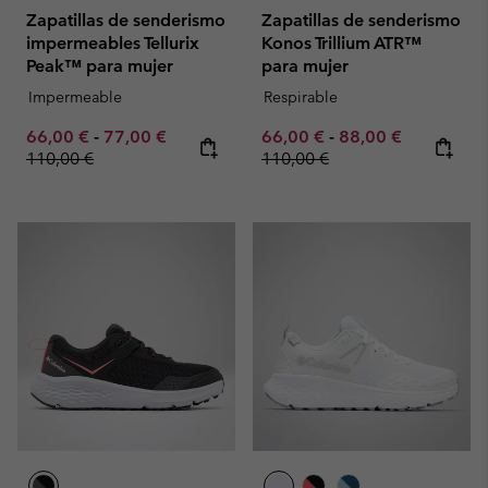
Zapatillas de senderismo
Zapatillas de senderismo
impermeables Tellurix
Konos Trillium ATR™
Peak™ para mujer
para mujer
Impermeable
Respirable
Minimum sale price:
Maximum sale price:
Regular price:
Minimum sale price:
Maximum sale pric
Regular pr
66,00 €
-
77,00 €
66,00 €
-
88,00 €
110,00 €
110,00 €