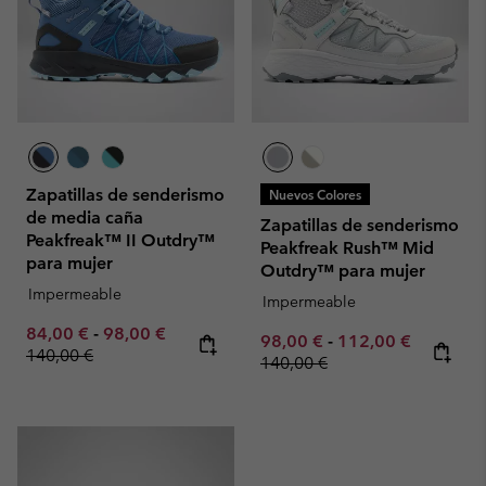
Zapatillas de senderismo
Nuevos Colores
de media caña
Zapatillas de senderismo
Peakfreak™ II Outdry™
Peakfreak Rush™ Mid
para mujer
Outdry™ para mujer
Impermeable
Impermeable
Minimum sale price:
Maximum sale price:
Regular price:
84,00 €
-
98,00 €
Minimum sale price:
Maximum sale pric
Regular p
98,00 €
-
112,00 €
140,00 €
140,00 €