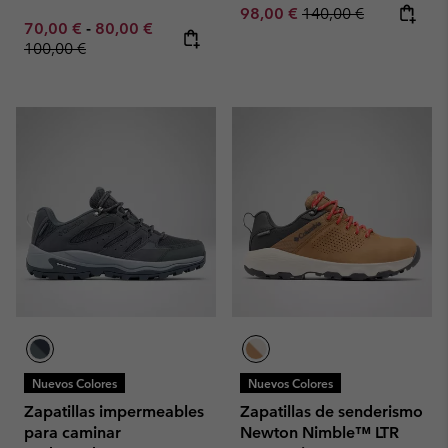
Sale price:
Regular price:
98,00 €
140,00 €
Minimum sale price:
Maximum sale price:
Regular price:
70,00 €
-
80,00 €
100,00 €
Nuevos Colores
Nuevos Colores
Zapatillas impermeables
Zapatillas de senderismo
para caminar
Newton Nimble™ LTR