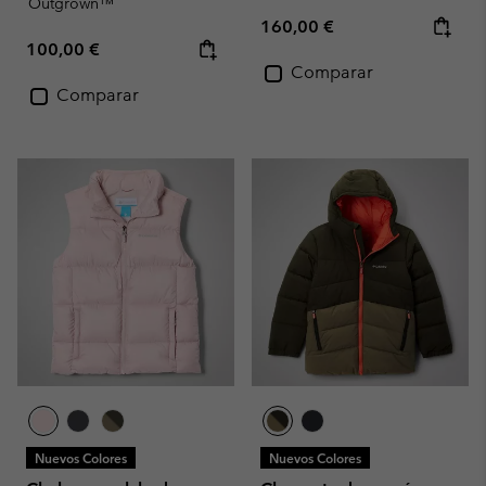
Outgrown™
Regular price:
160,00 €
Regular price:
100,00 €
Comparar
Comparar
Nuevos Colores
Nuevos Colores