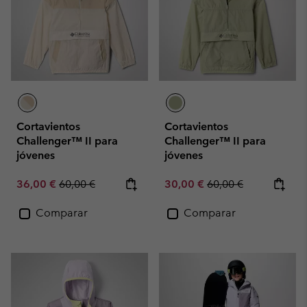
Cortavientos
Cortavientos
Challenger™ II para
Challenger™ II para
jóvenes
jóvenes
Sale price:
Regular price:
Sale price:
Regular price:
36,00 €
60,00 €
30,00 €
60,00 €
Comparar
Comparar