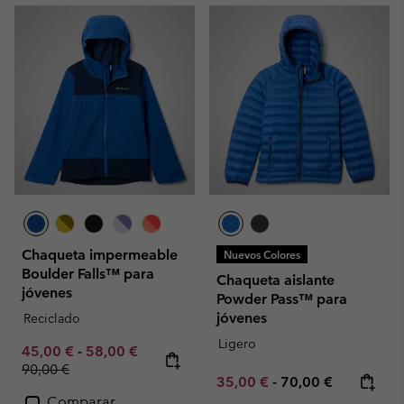
Chaqueta impermeable
Nuevos Colores
Boulder Falls™ para
Chaqueta aislante
jóvenes
Powder Pass™ para
jóvenes
Reciclado
Ligero
Minimum sale price:
Maximum sale price:
Regular price:
45,00 €
-
58,00 €
90,00 €
Minimum sale price:
Maximum price:
35,00 €
-
70,00 €
Comparar