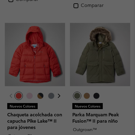
Comparar
Nuevos Colores
Nuevos Colores
Chaqueta acolchada con
Parka Marquam Peak
capucha Pike Lake™ II
Fusion™ II para niño
para jóvenes
Outgrown™