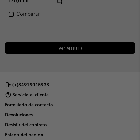
Regular price:
120,00 €
Comparar
Ver Más (1)
(+)34919015933
Servicio al cliente
Formulario de contacto
Devoluciones
Desistir del contrato
Estado del pedido