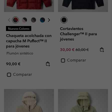
Cortavientos
Nuevos Colores
Challenger™ II para
Chaqueta acolchada con
jóvenes
capucha M Puffect™ II
para jóvenes
Sale price:
Regular price:
30,00 €
60,00 €
Plumón sintético
Comparar
Regular price:
90,00 €
Comparar