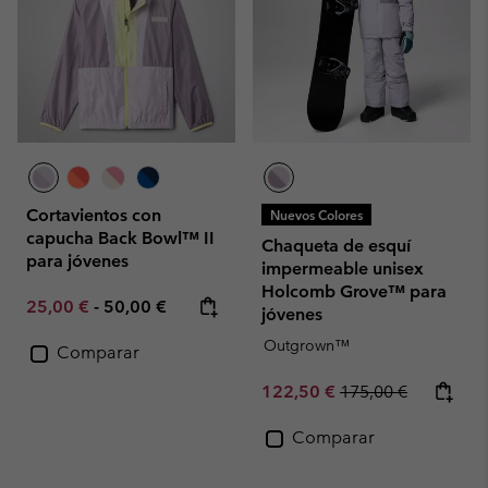
Cortavientos con
Nuevos Colores
capucha Back Bowl™ II
Chaqueta de esquí
para jóvenes
impermeable unisex
Holcomb Grove™ para
Minimum sale price:
Maximum price:
25,00 €
-
50,00 €
jóvenes
Outgrown™
Comparar
Sale price:
Regular price:
122,50 €
175,00 €
Comparar