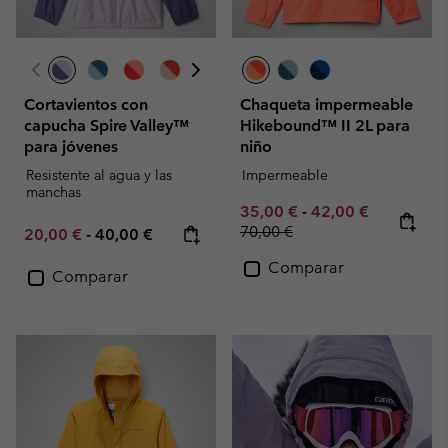
Cortavientos con
Chaqueta impermeable
capucha Spire Valley™
Hikebound™ II 2L para
para jóvenes
niño
Resistente al agua y las
Impermeable
manchas
Minimum sale price:
Maximum sale pric
Regular pr
35,00 €
-
42,00 €
70,00 €
Minimum sale price:
Maximum price:
20,00 €
-
40,00 €
Comparar
Comparar