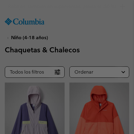
Consigue un 10 % de descuento
SKIP
Columbia
TO
Sportswear
CONTENT
Niño (4-18 años)
SKIP
TO
Chaquetas & Chalecos
MAIN
NAV
SKIP
Todos los filtros
Ordenar
TO
SEARCH