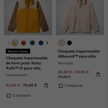
Chaqueta impermeable
Nuevos Colores
Altbound™ para niño
Chaqueta impermeable
de forro polar Rainy
Reciclado
Trails™ III para niño
Minimum sale price:
Maximum sale pric
Regular pr
45,00 €
-
54,00 €
Impermeable
90,00 €
Minimum sale price:
Maximum price:
42,00 €
-
70,00 €
Comparar
Comparar