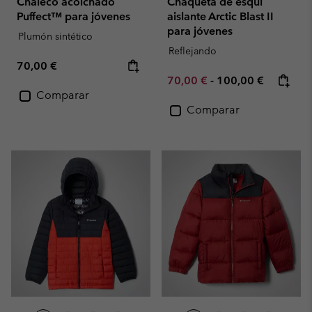
Chaleco acolchado
Chaqueta de esquí
Puffect™ para jóvenes
aislante Arctic Blast II
para jóvenes
Plumón sintético
Reflejando
Regular price:
70,00 €
Minimum sale price:
Maximum price:
70,00 €
-
100,00 €
Comparar
Comparar