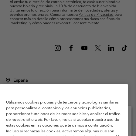
Al enviar tu dirección de correo electrónico, te estás suscribiendo a
nuestro boletín y recibirás un 10 % de descuento de bienvenida.
Utilizaremos tu dirección para informarte de novedades, ofertas y
eventos promocionales. Consulta nuestra
Política de Privacidad
para
conocer más en detalle cómo procesaremos tus datos con fines de
’marketing’ y cómo puedes revocar tu consentimiento.
España
©
2026
Columbia Sportswear Spain S.L.U. Avenida del Doctor Arce, 14,
28002 Madrid, España. Todos los derechos reservados.
Utilizamos cookies propias y de terceros y tecnologías similares
Condiciones de uso
Terminos de Venta
Garantía
para personalizar el contenido y los anuncios publicitarios,
Política de Privacidad
proporcionar funciones de las redes sociales y analizar el tráfico
de nuestro sitio web. Por favor, indica si aceptas nuestro uso de
Términos y condiciones del programa de miembros
estas cookies en las opciones que te damos a continuación.
Selecciona tu país e idioma envío
Incluso si rechazas las cookies, activaremos algunas que son
Términos De Uso Del Contenido Generado Por Los Usuarios
Compras en línea disponibles