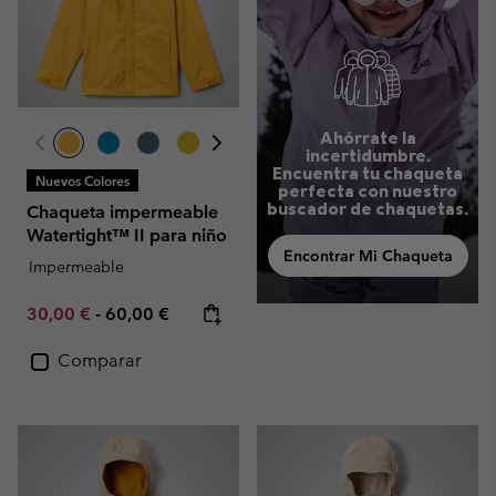
Ahórrate la
incertidumbre.
Encuentra tu chaqueta
Nuevos Colores
perfecta con nuestro
buscador de chaquetas.
Chaqueta impermeable
Watertight™ II para niño
Encontrar Mi Chaqueta
Impermeable
Minimum sale price:
Maximum price:
30,00 €
-
60,00 €
Comparar