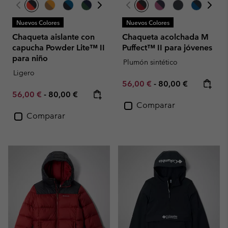
Nuevos Colores
Nuevos Colores
Chaqueta aislante con
Chaqueta acolchada M
capucha Powder Lite™ II
Puffect™ II para jóvenes
para niño
Plumón sintético
Ligero
Minimum sale price:
Maximum price:
56,00 €
-
80,00 €
Minimum sale price:
Maximum price:
56,00 €
-
80,00 €
Comparar
Comparar