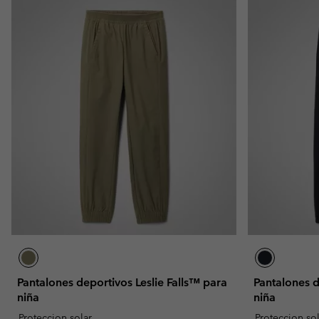
Pantalones deportivos Leslie Falls™ para
Pantalones d
niña
niña
Proteccion solar
Proteccion so