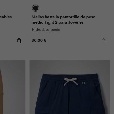
eables
Mallas hasta la pantorrilla de peso
medio Tight 2 para Jóvenes
Hidroabsorbente
Regular price:
30,00 €