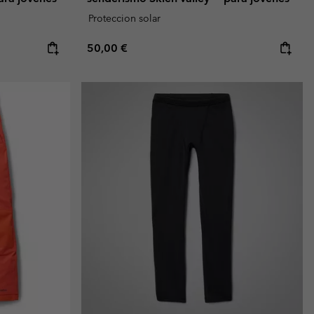
Proteccion solar
Regular price:
50,00 €