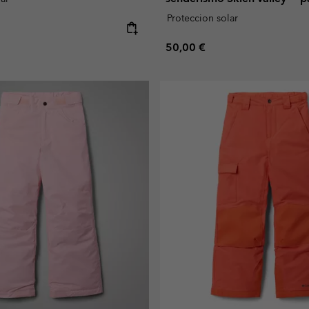
Proteccion solar
e:
Regular price:
50,00 €