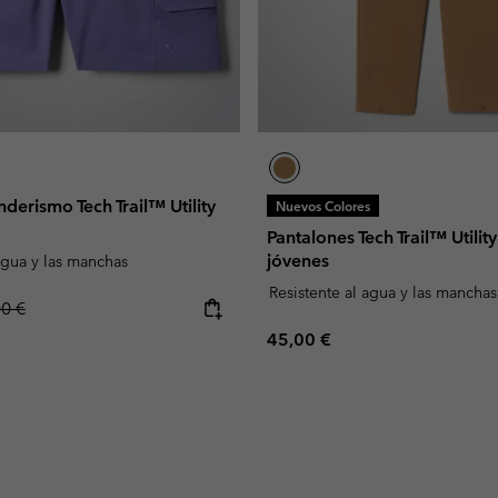
nderismo Tech Trail™ Utility
Nuevos Colores
Pantalones Tech Trail™ Utilit
jóvenes
agua y las manchas
Resistente al agua y las manchas
lar price:
00 €
Regular price:
45,00 €