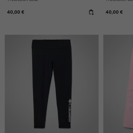
Regular price:
Regular pric
40,00 €
40,00 €