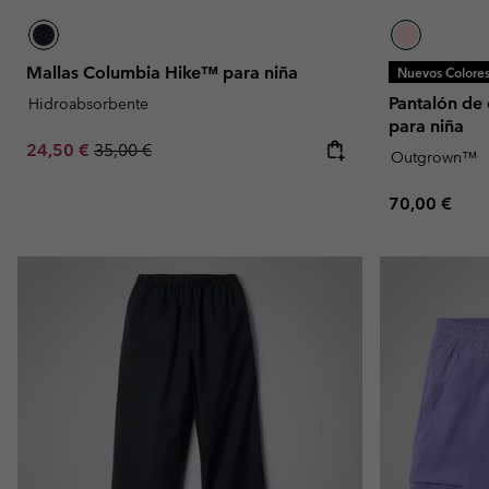
Mallas Columbia Hike™ para niña
Nuevos Colore
Pantalón de 
Hidroabsorbente
para niña
Sale price:
Regular price:
24,50 €
35,00 €
Outgrown™
Regular pric
70,00 €