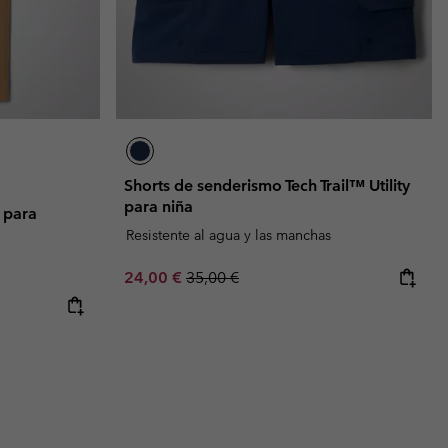
Shorts de senderismo Tech Trail™ Utility
para niña
y para
Resistente al agua y las manchas
Sale price:
Regular price:
24,00 €
35,00 €