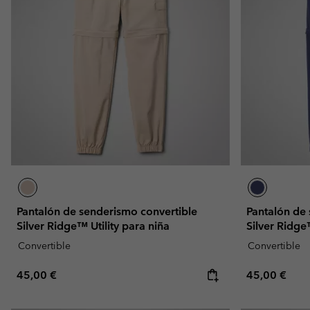
Omni-MAX™
Amaze™
Forros Polares
Forros Polares
Omni-MAX™
Forros Polares Técni
Forros Polares Técni
Forros Polares Sherp
Forros Polares Sherp
Forros Polares Casua
Forros Polares Casua
Chalecos Polares
Chalecos Polares
Pantalón de senderismo convertible
Pantalón de
Silver Ridge™ Utility para niña
Silver Ridge
Convertible
Convertible
Regular price:
Regular pric
45,00 €
45,00 €