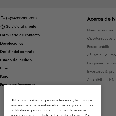
Acerca de N
(+)34919015933
Servicio al cliente
Nuestra historia
Formulario de contacto
Oportunidades pr
Devoluciones
Responsabilidad 
Desistir del contrato
Afíliate a Columb
Estado del pedido
Programa corpora
Envío
Inversores & pre
Pago
Accesibilidad: N
Preguntas frecuentes
Utilizamos cookies propias y de terceros y tecnologías
similares para personalizar el contenido y los anuncios
publicitarios, proporcionar funciones de las redes
sociales y analizar el tráfico de nuestro sitio web. Por