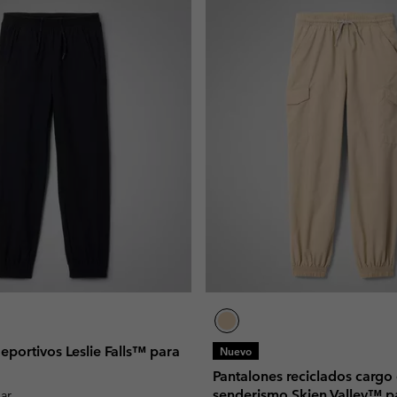
eportivos Leslie Falls™ para
Nuevo
Pantalones reciclados cargo
senderismo Skien Valley™ p
lar