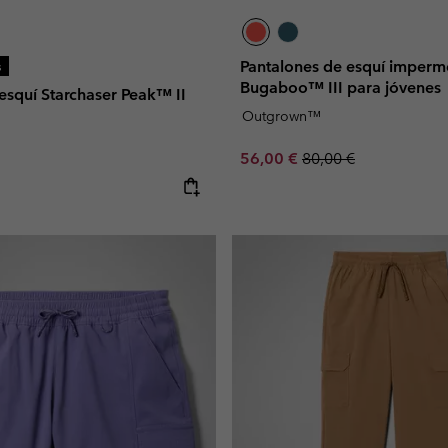
Pantalones de esquí imperm
s
Bugaboo™ III para jóvenes
esquí Starchaser Peak™ II
Outgrown™
Sale price:
Regular price:
56,00 €
80,00 €
e: