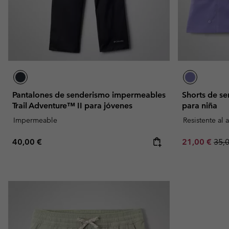
Pantalones de senderismo impermeables
Shorts de se
Trail Adventure™ II para jóvenes
para niña
Impermeable
Resistente al 
Regular price:
Sale price:
Regu
40,00 €
21,00 €
35,