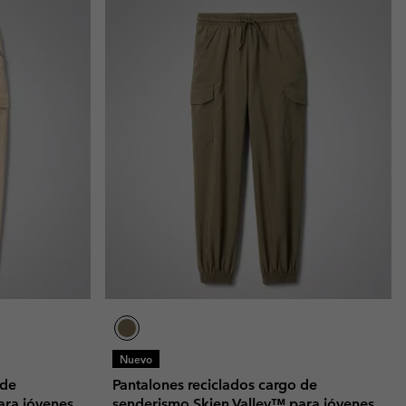
Nuevo
 de
Pantalones reciclados cargo de
ara jóvenes
senderismo Skien Valley™ para jóvenes