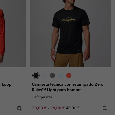
ar Loop
Camiseta técnica con estampado Zero
Rules™ Light para hombre
Refrigerante
Minimum sale price:
Maximum sale price:
Regular price:
20,00 €
-
28,00 €
40,00 €