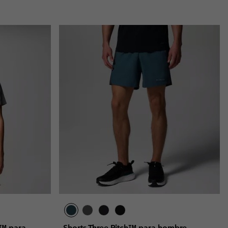
h™ para
Shorts Three Pitch™ para hombre