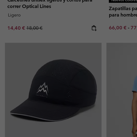
correr Optical Lines
Zapatillas p
para hombr
Ligero
Minimum sal
Ma
Sale price:
Regular price:
66,00 €
-
77
14,40 €
18,00 €