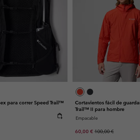
ex para correr Speed Trail™
Cortavientos fácil de guard
Trail™ II para hombre
e:
Empacable
Sale price:
Regular price:
60,00 €
100,00 €