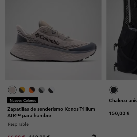
Chaleco unis
Nuevos Colores
Zapatillas de senderismo Konos Trillium
Regular pric
150,00 €
ATR™ para hombre
Respirable
Minimum sale price:
Maximum price: