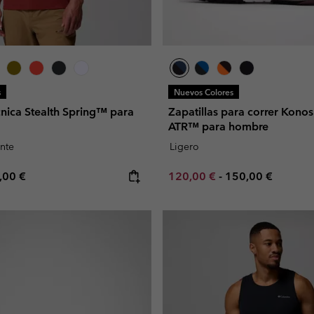
s
Nuevos Colores
nica Stealth Spring™ para
Zapatillas para correr Konos
ATR™ para hombre
nte
Ligero
e price:
ximum price:
Minimum sale price:
Maximum price:
,00 €
120,00 €
-
150,00 €