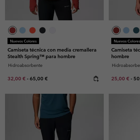
Nuevos Colores
Nuevos Colore
Camiseta técnica con media cremallera
Camiseta téc
Stealth Spring™ para hombre
hombre
Hidroabsorbente
Hidroabsorbe
Minimum sale price:
Maximum price:
Minimum sal
Ma
32,00 €
-
65,00 €
25,00 €
-
50