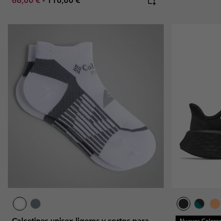
66,00 €
-
110,00 €
Calcetines unisex ligeros y cortos para
Nuevos Colore