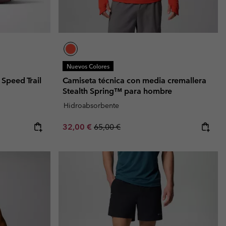
Nuevos Colores
 Speed Trail
Camiseta técnica con media cremallera
Stealth Spring™ para hombre
Hidroabsorbente
Sale price:
Regular price:
32,00 €
65,00 €