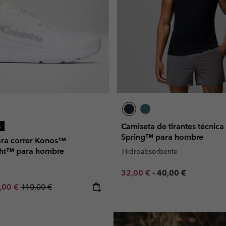
Camiseta de tirantes técnica 
s
Spring™ para hombre
para correr Konos™
ght™ para hombre
Hidroabsorbente
Minimum sale price:
Maximum price:
32,00 €
-
40,00 €
e price:
ximum sale price:
Regular price:
,00 €
110,00 €