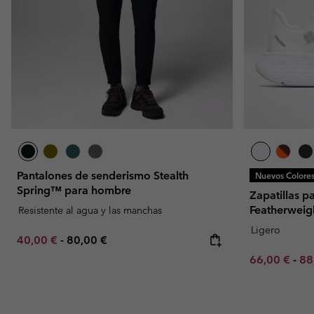
Pantalones de senderismo Stealth
Nuevos Colore
Spring™ para hombre
Zapatillas 
Featherwei
Resistente al agua y las manchas
Ligero
Minimum sale price:
Maximum price:
40,00 €
-
80,00 €
Minimum sal
Ma
66,00 €
-
88