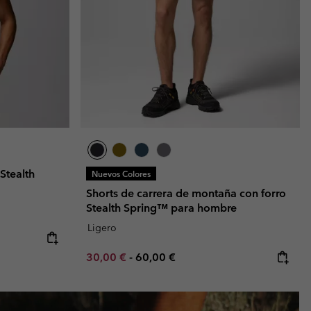
Stealth
Nuevos Colores
Shorts de carrera de montaña con forro
Stealth Spring™ para hombre
Ligero
Minimum sale price:
Maximum price:
30,00 €
-
60,00 €