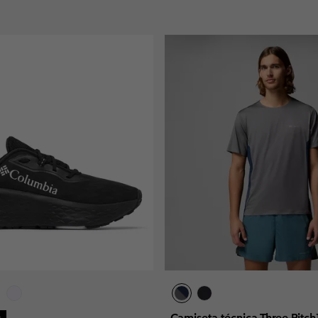
Camiseta técnica Three Pitc
s