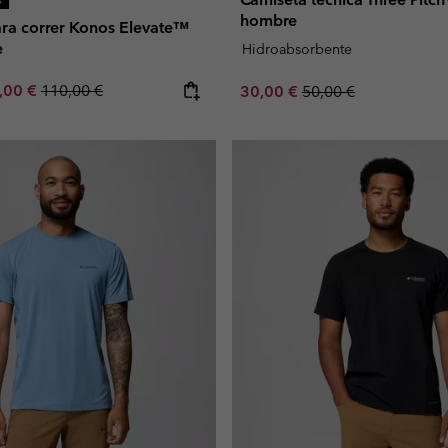
hombre
ara correr Konos Elevate™
e
Hidroabsorbente
e price:
ximum sale price:
Regular price:
,00 €
110,00 €
Sale price:
Regular price:
30,00 €
50,00 €