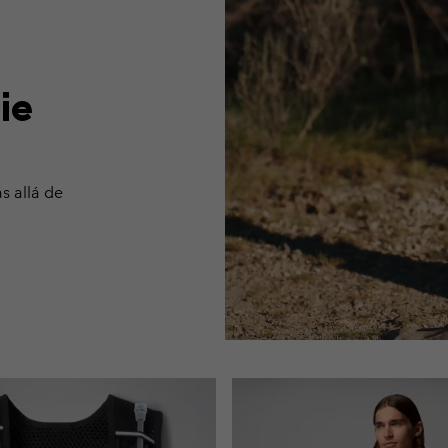
ie
s allá de