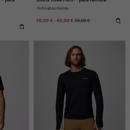
Hidroabsorbente
Minimum sale price:
Maximum sale price:
Regular price:
30,00 €
-
40,00 €
50,00 €