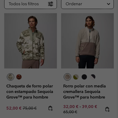
Todos los filtros
Ordenar
Chaqueta de forro polar
Forro polar con media
con estampado Sequoia
cremallera Sequoia
Grove™ para hombre
Grove™ para hombre
Minimum sale price:
Maximum sale pric
Regular pr
32,00 €
-
39,00 €
Sale price:
Regular price:
52,00 €
75,00 €
65,00 €