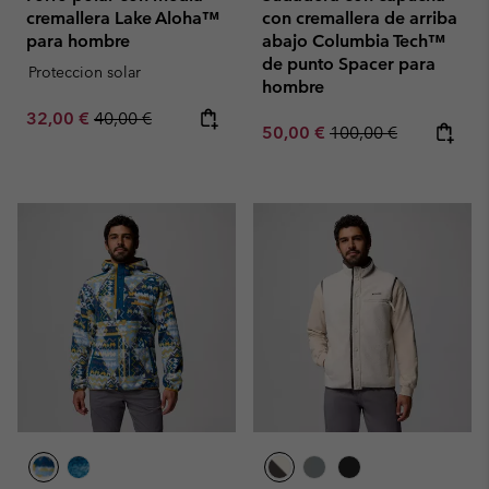
cremallera Lake Aloha™
con cremallera de arriba
para hombre
abajo Columbia Tech™
de punto Spacer para
Proteccion solar
hombre
Sale price:
Regular price:
32,00 €
40,00 €
Sale price:
Regular price:
50,00 €
100,00 €