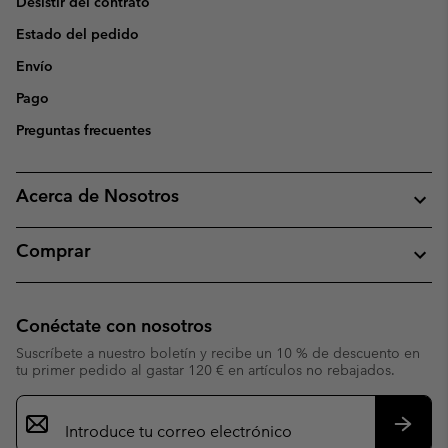
Desistir del contrato
Estado del pedido
Envío
Pago
Preguntas frecuentes
Acerca de Nosotros
Comprar
Conéctate con nosotros
Suscríbete a nuestro boletín y recibe un 10 % de descuento en
tu primer pedido al gastar 120 € en artículos no rebajados.
Suscripción
de
correo
Suscri