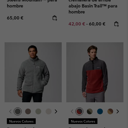
hombre
abajo Basin Trail™ para
hombre
Regular price:
65,00 €
Minimum sale price:
Maximum price:
42,00 €
-
60,00 €
Nuevos Colores
Nuevos Colores