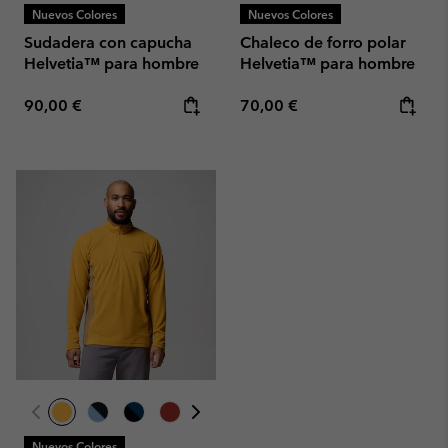
Nuevos Colores
Nuevos Colores
Sudadera con capucha
Chaleco de forro polar
Helvetia™ para hombre
Helvetia™ para hombre
Regular price:
Regular price:
90,00 €
70,00 €
Nuevos Colores