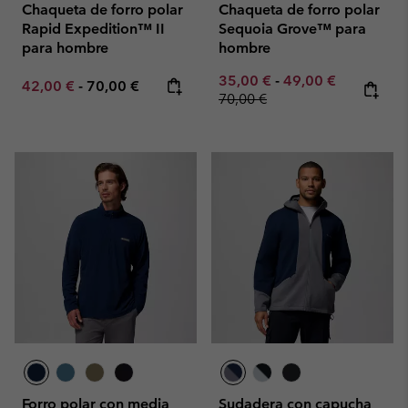
Chaqueta de forro polar
Chaqueta de forro polar
Rapid Expedition™ II
Sequoia Grove™ para
para hombre
hombre
Minimum sale price:
Maximum sale pric
Regular pr
35,00 €
-
49,00 €
Minimum sale price:
Maximum price:
42,00 €
-
70,00 €
70,00 €
Forro polar con media
Sudadera con capucha