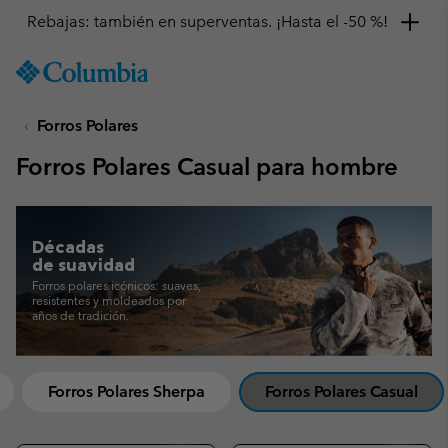
Consigue un 10 % de descuento
SKIP
Columbia
TO
Sportswear
CONTENT
Forros Polares
SKIP
TO
Forros Polares Casual para hombre
MAIN
NAV
SKIP
TO
Décadas
SEARCH
de suavidad
Forros polares icónicos: suaves,
resistentes
y moldeados por
años de tradición.
Forros Polares Sherpa
Forros Polares Casual