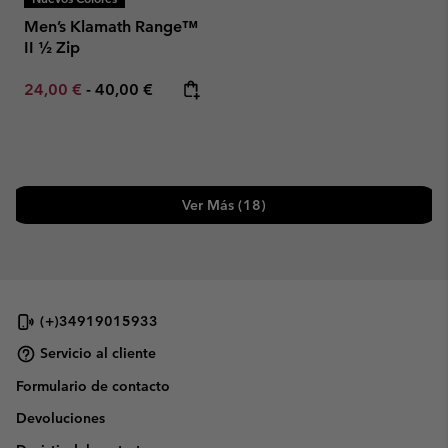
Men’s Klamath Range™
II ½ Zip
Minimum sale price:
Maximum price:
24,00 €
-
40,00 €
Ver Más (18)
(+)34919015933
Servicio al cliente
Formulario de contacto
Devoluciones