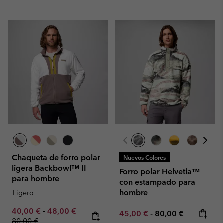
Chaqueta de forro polar
Nuevos Colores
ligera Backbowl™ II
Forro polar Helvetia™
para hombre
con estampado para
hombre
Ligero
Minimum sale price:
Maximum sale price:
Regular price:
40,00 €
-
48,00 €
Minimum sale price:
Maximum price:
45,00 €
-
80,00 €
80,00 €