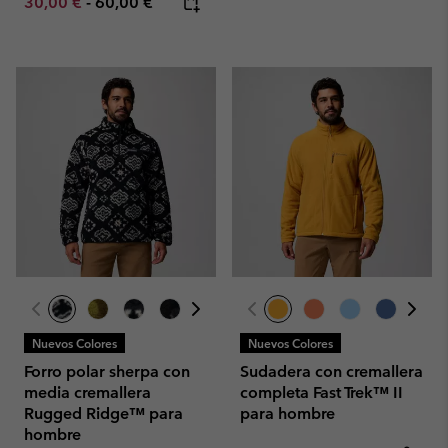
Minimum sale price:
Maximum price:
30,00 €
-
60,00 €
Nuevos Colores
Nuevos Colores
Forro polar sherpa con
Sudadera con cremallera
media cremallera
completa Fast Trek™ II
Rugged Ridge™ para
para hombre
hombre