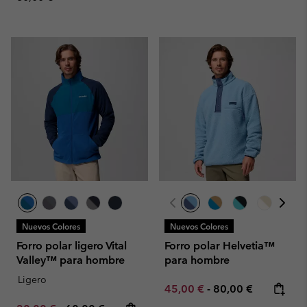
Nuevos Colores
Nuevos Colores
Forro polar ligero Vital
Forro polar Helvetia™
Valley™ para hombre
para hombre
Ligero
Minimum sale price:
Maximum price:
45,00 €
-
80,00 €