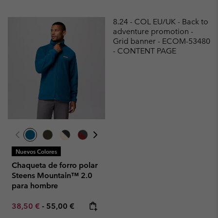
8.24 - COL EU/UK - Back to
adventure promotion -
Grid banner - ECOM-53480
- CONTENT PAGE
Nuevos Colores
Chaqueta de forro polar
Steens Mountain™ 2.0
para hombre
Minimum sale price:
Maximum price:
38,50 €
-
55,00 €