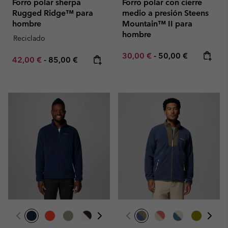
Forro polar sherpa
Forro polar con cierre
Rugged Ridge™ para
medio a presión Steens
hombre
Mountain™ II para
hombre
Reciclado
Minimum sale price:
Maximum price:
30,00 €
-
50,00 €
Minimum sale price:
Maximum price:
42,00 €
-
85,00 €