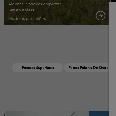
Algunas lecciones empiezan
fuera de clase.
Modelos para niños
Prendas Superiores
Forros Polares De Sherpa
Urban Aventures collection