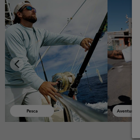
Previous
Slide
Paseo
Aventuras Urbanas
Excurs