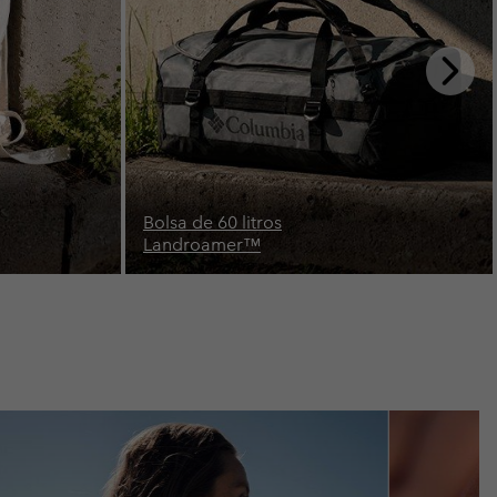
Next
Slide
Mochila de 26 litros
Buxton™