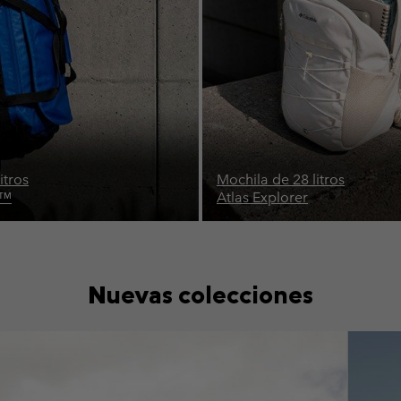
 litros
Bolsa de 60 litros
er
Landroamer™
Nuevas colecciones