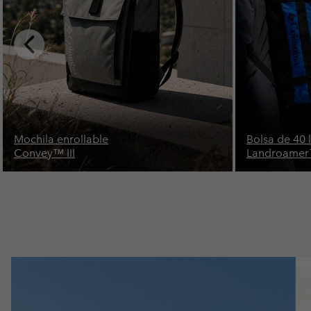
Previous
Slide
Bolsa de 40 litros
Mochila de 28
Landroamer™
Atlas Explor