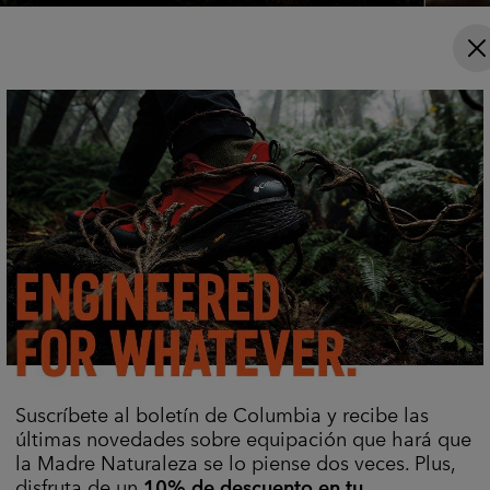
Comodidad técnica para
Camis
aventuras con calor.
con es
Artículos de Titanium
Camis
Equípate
Prendas Inferiores De Senderismo
Forros Polares Informales
Suscríbete al boletín de Columbia y recibe las
Comprar por actividad
últimas novedades sobre equipación que hará que
la Madre Naturaleza se lo piense dos veces. Plus,
Walking collection
Fast hik
disfruta de un
10% de descuento en tu