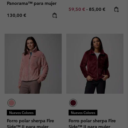
Panorama™ para mujer
Minimum sale price:
Maximum price:
59,50 €
-
85,00 €
Regular price:
130,00 €
Nuevos Colores
Nuevos Colores
Forro polar sherpa Fire
Forro polar sherpa Fire
Side™ II para mujer
Side™ II para mujer