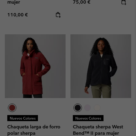
Regular price:
mujer
75,00 €
Regular price:
110,00 €
Nuevos Colores
Nuevos Colores
Chaqueta larga de forro
Chaqueta sherpa West
polar sherpa
Bend™ II para mujer