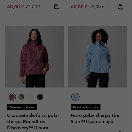
Sale price:
Regular price:
Sale price:
Regular price:
45,00 €
75,00 €
60,00 €
75,00 €
Nuevos Colores
Nuevos Colores
Chaqueta de forro polar
Forro polar sherpa Fire
sherpa Boundless
Side™ II para mujer
Discovery™ II para