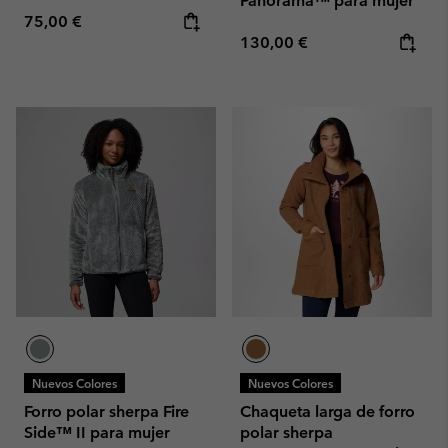
Panorama™ para mujer
Regular price:
75,00 €
Regular price:
130,00 €
Nuevos Colores
Nuevos Colores
Forro polar sherpa Fire
Chaqueta larga de forro
Side™ II para mujer
polar sherpa