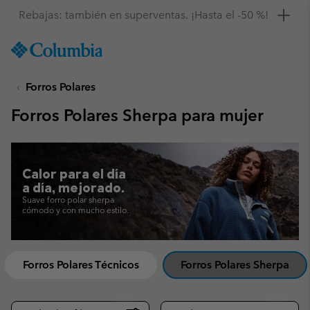
Consigue un 10 % de descuento
SKIP
Columbia
TO
Sportswear
CONTENT
Forros Polares
SKIP
TO
Forros Polares Sherpa para mujer
MAIN
NAV
SKIP
TO
Calor para el día
SEARCH
a día, mejorado.
Suave forro polar sherpa
cómodo y con mucho estilo.
Forros Polares Técnicos
Forros Polares Sherpa