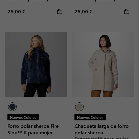
Regular price:
Regular price:
75,00 €
75,00 €
Nuevos Colores
Nuevos Colores
Forro polar sherpa Fire
Chaqueta larga de forro
Side™ II para mujer
polar sherpa