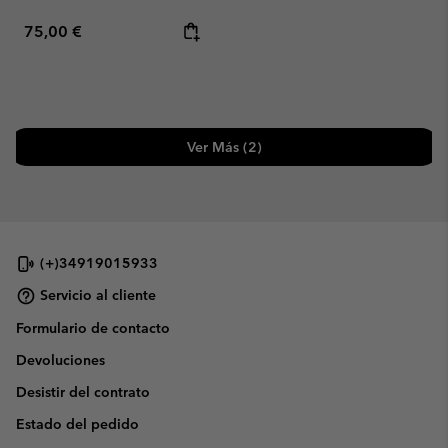
Regular price:
75,00 €
Ver Más (2)
(+)34919015933
Servicio al cliente
Formulario de contacto
Devoluciones
Desistir del contrato
Estado del pedido