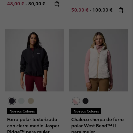
Minimum sale price:
Maximum price:
48,00 €
-
80,00 €
Minimum sale price:
Maximum price:
50,00 €
-
100,00 €
Nuevos Colores
Nuevos Colores
Forro polar texturizado
Chaleco sherpa de forro
con cierre medio Jasper
polar West Bend™ II
Ridge™ para mujer
para mujer