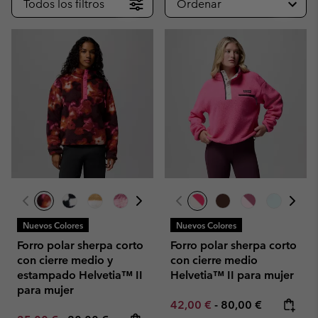
Todos los filtros
Ordenar
Nuevos Colores
Nuevos Colores
Forro polar sherpa corto
Forro polar sherpa corto
con cierre medio y
con cierre medio
estampado Helvetia™ II
Helvetia™ II para mujer
para mujer
Minimum sale price:
Maximum price:
42,00 €
-
80,00 €