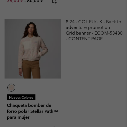
Minimum sale price:
Maximum price:
35,00 €
-
80,00 €
8.24 - COL EU/UK - Back to
adventure promotion -
Grid banner - ECOM-53480
- CONTENT PAGE
Nuevos Colores
Chaqueta bomber de
forro polar Stellar Path™
para mujer