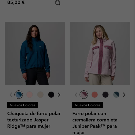
Regular price:
85,00 €
Nuevos Colores
Nuevos Colores
Chaqueta de forro polar
Forro polar con
texturizado Jasper
cremallera completa
Ridge™ para mujer
Juniper Peak™ para
mujer