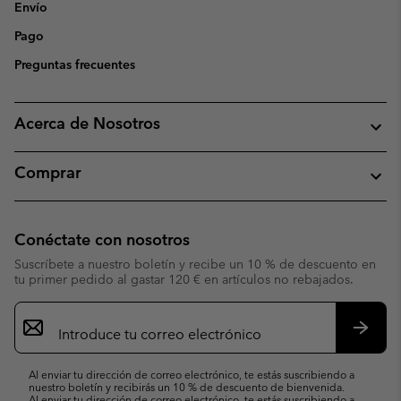
Envío
Pago
Preguntas frecuentes
Acerca de Nosotros
Comprar
Conéctate con nosotros
Suscríbete a nuestro boletín y recibe un 10 % de descuento en
tu primer pedido al gastar 120 € en artículos no rebajados.
Suscripción
de
correo
Suscri
electrónico
Al enviar tu dirección de correo electrónico, te estás suscribiendo a
nuestro boletín y recibirás un 10 % de descuento de bienvenida.
Al enviar tu dirección de correo electrónico, te estás suscribiendo a