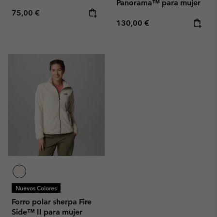
Panorama™ para mujer
Regular price:
75,00 €
Regular price:
130,00 €
Nuevos Colores
Forro polar sherpa Fire
Side™ II para mujer