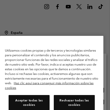
España
©
2026
Columbia Sportswear Spain S.L.U. Avenida del Doctor Arce, 14,
28002 Madrid, España. Todos los derechos reservados.
Utilizamos cookies propias y de terceros y tecnologías similares
Condiciones de uso
Terminos de Venta
Garantía
para personalizar el contenido y los anuncios publicitarios,
Política de Privacidad
proporcionar funciones de las redes sociales y analizar el tráfico
de nuestro sitio web. Por favor, indica si aceptas nuestro uso de
Términos y condiciones del programa de miembros
estas cookies en las opciones que te damos a continuación.
Selecciona tu país e idioma envío
Incluso si rechazas las cookies, activaremos algunas que son
Términos De Uso Del Contenido Generado Por Los Usuarios
Compras en línea disponibles
estrictamente necesarias para el funcionamiento de nuestro sitio
Impressum
Cookies
Public CBCR
web.
Haz clic aquí para conseguir más información sobre las
cookies
Comp
United States
en
Servicio al cliente: Lu. - Vi. de 9:00 a 13:00 y de 14:00 a 18:00
(+)34919015933
línea
Aceptar todas las
Rechazar todas las
Comp
España
dispon
cookies
cookies
en