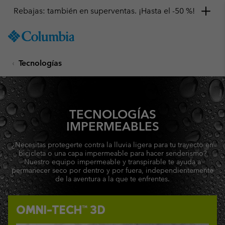
Consigue un 10 % de descuento
SKIP
Columbia
TO
Sportswear
CONTENT
Tecnologías
SKIP
TO
MAIN
NAV
SKIP
TECNOLOGÍAS
TO
IMPERMEABLES
SEARCH
¿Necesitas protegerte contra la lluvia ligera para tu trayecto en
bicicleta o una capa impermeable para hacer senderismo?
Nuestro equipo impermeable y transpirable te ayuda a
permanecer seco por dentro y por fuera, independientemente
de la aventura a la que te enfrentes.
OMNI-TECH™ 3D