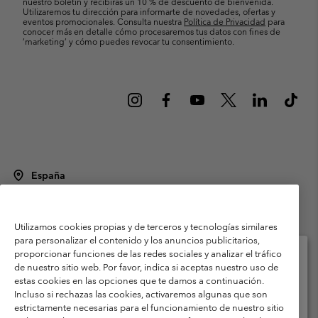
nuestro boletín y recibirás un 10 % de descuento de bienvenida.
Utilizaremos tu dirección para informarte de novedades, ofertas y
eventos promocionales. Consulta nuestra
Política de Privacidad
para
conocer más en detalle cómo procesaremos tus datos con fines de
’marketing’ y cómo puedes revocar tu consentimiento.
España
©
2026
Columbia Sportswear Spain S.L.U. Avenida del Doctor Arce, 14,
28002 Madrid, España. Todos los derechos reservados.
Utilizamos cookies propias y de terceros y tecnologías similares
Condiciones de uso
Terminos de Venta
Garantía
para personalizar el contenido y los anuncios publicitarios,
Política de Privacidad
proporcionar funciones de las redes sociales y analizar el tráfico
de nuestro sitio web. Por favor, indica si aceptas nuestro uso de
Términos y condiciones del programa de miembros
estas cookies en las opciones que te damos a continuación.
Selecciona tu país e idioma envío
Incluso si rechazas las cookies, activaremos algunas que son
Términos De Uso Del Contenido Generado Por Los Usuarios
Compras en línea disponibles
estrictamente necesarias para el funcionamiento de nuestro sitio