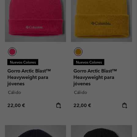
Nuevos Colores
Nuevos Colores
Gorro Arctic Blast™
Gorro Arctic Blast™
Heavyweight para
Heavyweight para
jóvenes
jóvenes
Cálido
Cálido
Regular price:
Regular price:
22,00 €
22,00 €