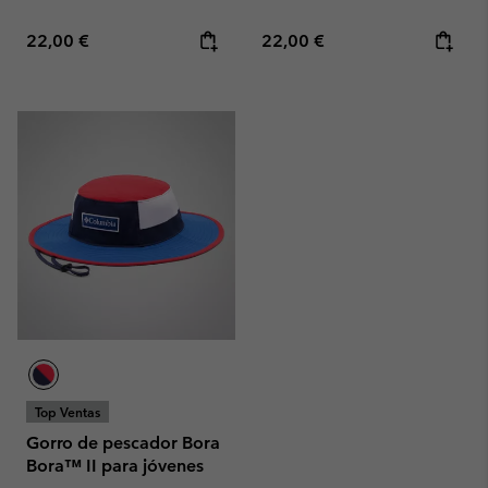
Regular price:
Regular price:
22,00 €
22,00 €
Top Ventas
Gorro de pescador Bora
Bora™ II para jóvenes