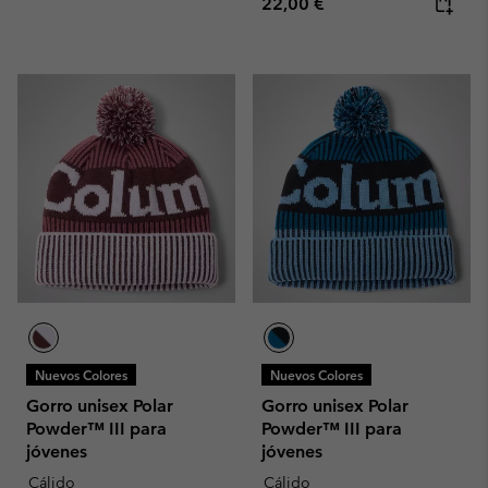
Regular price:
22,00 €
Nuevos Colores
Nuevos Colores
Gorro unisex Polar
Gorro unisex Polar
Powder™ III para
Powder™ III para
jóvenes
jóvenes
Cálido
Cálido