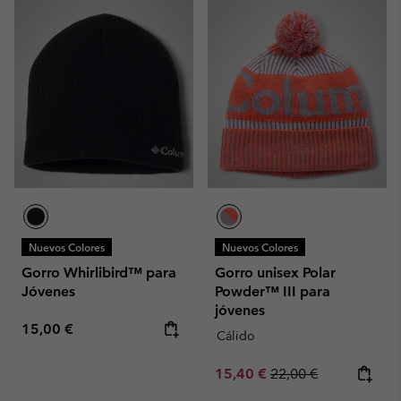
Nuevos Colores
Nuevos Colores
Gorro Whirlibird™ para
Gorro unisex Polar
Jóvenes
Powder™ III para
jóvenes
Regular price:
15,00 €
Cálido
Sale price:
Regular price:
15,40 €
22,00 €