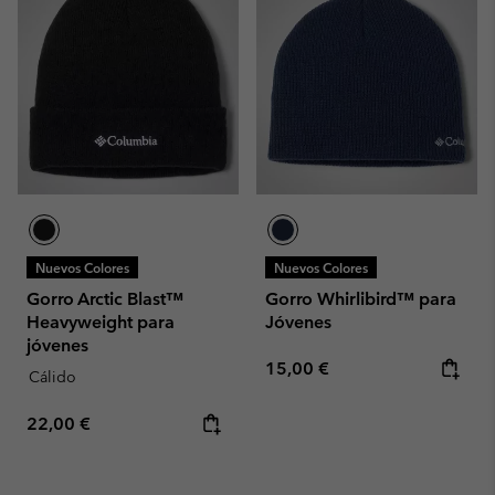
Nuevos Colores
Nuevos Colores
Gorro Arctic Blast™
Gorro Whirlibird™ para
Heavyweight para
Jóvenes
jóvenes
Regular price:
15,00 €
Cálido
Regular price:
22,00 €