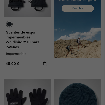
Descubrir
Guantes de esquí
impermeables
Whirlibird™ III para
jóvenes
Impermeable
Regular price:
45,00 €