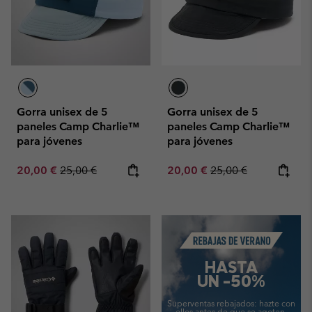
Gorra unisex de 5
Gorra unisex de 5
paneles Camp Charlie™
paneles Camp Charlie™
para jóvenes
para jóvenes
Sale price:
Regular price:
Sale price:
Regular price:
20,00 €
25,00 €
20,00 €
25,00 €
Summer Sale
HASTA
UN -50%
Superventas rebajados:
hazte con
ellos antes de que se agoten.