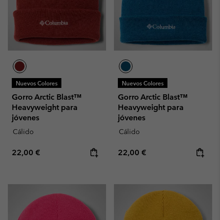
Nuevos Colores
Nuevos Colores
Gorro Arctic Blast™
Gorro Arctic Blast™
Heavyweight para
Heavyweight para
jóvenes
jóvenes
Cálido
Cálido
Regular price:
Regular price:
22,00 €
22,00 €