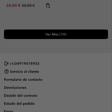
Sale price:
Regular price:
24,00 €
30,00 €
Ver Más (10)
(+)34919015933
Servicio al cliente
Formulario de contacto
Devoluciones
Desistir del contrato
Estado del pedido
Envío