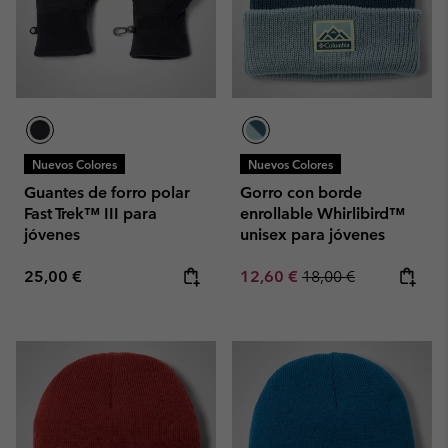
Nuevos Colores
Nuevos Colores
Guantes de forro polar
Gorro con borde
Fast Trek™ III para
enrollable Whirlibird™
jóvenes
unisex para jóvenes
Regular price:
Sale price:
Regular price:
25,00 €
12,60 €
18,00 €