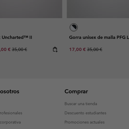
x Uncharted™ II
Gorra unisex de malla PFG
e price:
ximum sale price:
Regular price:
Sale price:
Regular price:
,00 €
35,00 €
17,00 €
35,00 €
osotros
Comprar
Buscar una tienda
ofesionales
Descuento estudiantes
corporativa
Promociones actuales