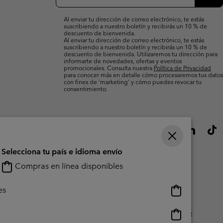
correo
Susc
electrónico
Al enviar tu dirección de correo electrónico, te estás
suscribiendo a nuestro boletín y recibirás un 10 % de
descuento de bienvenida.
Al enviar tu dirección de correo electrónico, te estás
suscribiendo a nuestro boletín y recibirás un 10 % de
descuento de bienvenida. Utilizaremos tu dirección para
informarte de novedades, ofertas y eventos
promocionales. Consulta nuestra
Política de Privacidad
para conocer más en detalle cómo procesaremos tus datos
con fines de ’marketing’ y cómo puedes revocar tu
consentimiento.
Selecciona tu país e idioma envío
Compras en línea disponibles
Compras
es
en
línea
Compras
do Generado Por Los Usuarios
Impressum
Cookies
Public CBCR
disponibles