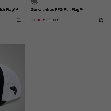
Fish Flag™
Gorra unisex PFG Fish Flag™
Sale price:
Regular price:
17,00 €
35,00 €