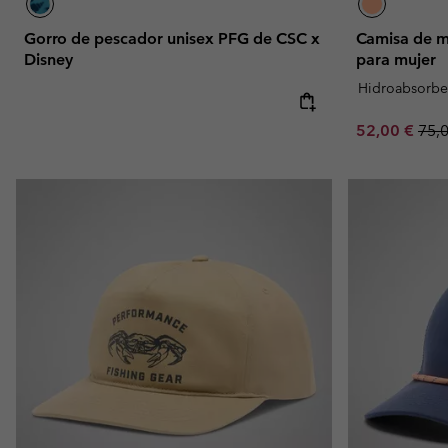
Gorro de pescador unisex PFG de CSC x
Camisa de m
Disney
para mujer
Hidroabsorbe
Sale price:
Regu
52,00 €
75,