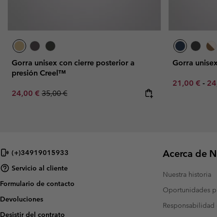
Gorra unisex con cierre posterior a
Gorra unise
presión Creel™
Minimum sal
Ma
21,00 €
-
24
Sale price:
Regular price:
24,00 €
35,00 €
Acerca de N
(+)34919015933
Servicio al cliente
Nuestra historia
Formulario de contacto
Oportunidades pr
Devoluciones
Responsabilidad 
Desistir del contrato