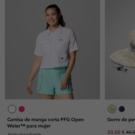
Camisa de manga corta PFG Open
Gorro de pe
Water™ para mujer
Sale price:
Regu
20,00 €
40,
Hidroabsorbente