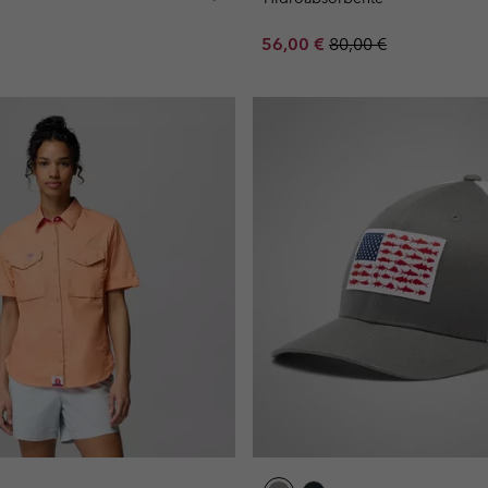
Sale price:
Regular price:
56,00 €
80,00 €