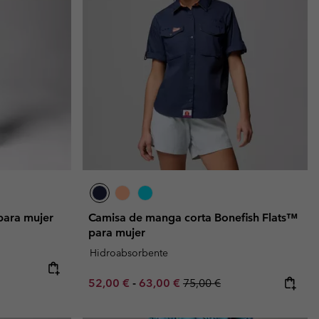
Invierno & de Esquí
Invierno & de Esquí
Guía De Artícolos Impermeables
Guía De Artícolos Impermeables
as grandes
 para mujer
s para hombre
para mujer
Camisa de manga corta Bonefish Flats™
para mujer
Hidroabsorbente
Minimum sale price:
Maximum sale price:
Regular price:
52,00 €
-
63,00 €
75,00 €