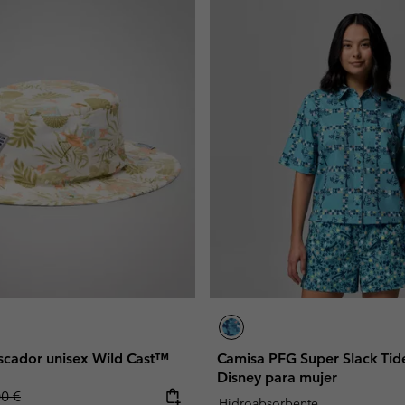
scador unisex Wild Cast™
Camisa PFG Super Slack Ti
Disney para mujer
lar price:
00 €
Hidroabsorbente