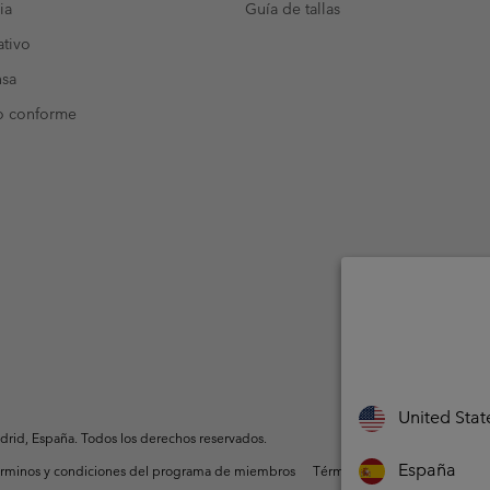
ia
Guía de tallas
tivo
nsa
o conforme
United Stat
rid, España. Todos los derechos reservados.
España
rminos y condiciones del programa de miembros
Términos De Uso Del Conteni