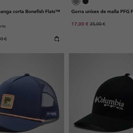
anga corta Bonefish Flats™
Gorra unisex de malla PFG 
Sale price:
Regular price:
17,00 €
35,00 €
nte
lar price:
00 €