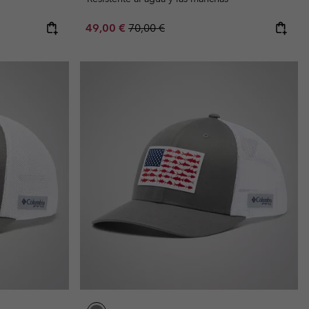
Sale price:
Regular price:
49,00 €
70,00 €