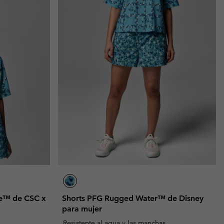
de™ de CSC x
Shorts PFG Rugged Water™ de Disney
para mujer
Resistente al agua y las manchas