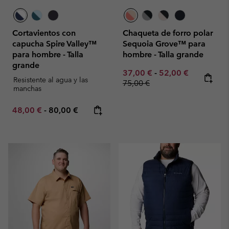
Cortavientos con
Chaqueta de forro polar
capucha Spire Valley™
Sequoia Grove™ para
para hombre - Talla
hombre - Talla grande
grande
Minimum sale price:
Maximum sale pric
Regular pr
37,00 €
-
52,00 €
Resistente al agua y las
75,00 €
manchas
Minimum sale price:
Maximum price:
48,00 €
-
80,00 €