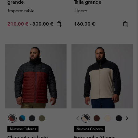
grande
Talla grande
Impermeable
Ligero
Minimum sale price:
Maximum price:
Regular price:
210,00 €
-
300,00 €
160,00 €
Nuevos Colores
Nuevos Colores
Chaqueta aislante
Forro polar Steens