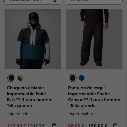
Chaqueta aislante
Pantalón de esquí
impermeable Point
impermeable Shafer
Park™ II para hombre -
Canyon™ II para hombre
Talla grande
- Talla grande
Impermeable
Impermeable
Sale price:
Regular price:
Minimum sale price:
Maximum price:
119,00 €
170,00 €
98,00 €
-
150,00 €