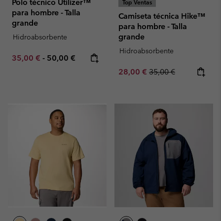
Polo técnico Utilizer™
Top Ventas
para hombre - Talla
Camiseta técnica Hike™
grande
para hombre - Talla
grande
Hidroabsorbente
Hidroabsorbente
Minimum sale price:
Maximum price:
35,00 €
-
50,00 €
Sale price:
Regular price:
28,00 €
35,00 €