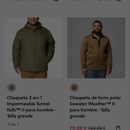
Chaqueta 3-en-1
Chaqueta de forro polar
impermeable Tunnel
Sweater Weather™ II
Falls™ II para hombre -
para hombre - Talla
Talla grande
grande
3-en-1
Sale price:
Regular price:
70,00 €
100,00 €