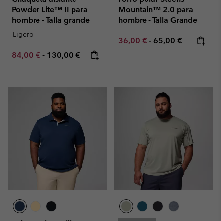
Powder Lite™ II para
Mountain™ 2.0 para
hombre - Talla grande
hombre - Talla Grande
Ligero
Minimum sale price:
Maximum price:
36,00 €
-
65,00 €
Minimum sale price:
Maximum price:
84,00 €
-
130,00 €