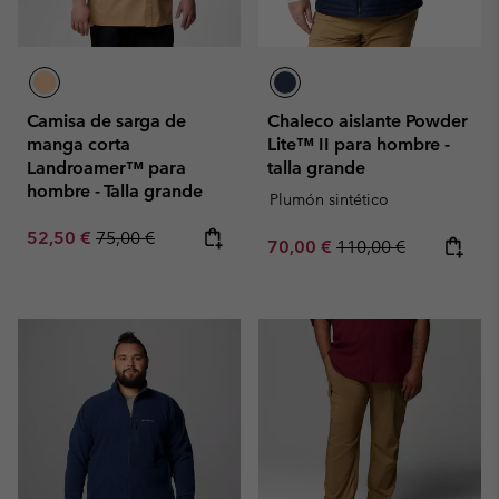
Camisa de sarga de
Chaleco aislante Powder
manga corta
Lite™ II para hombre -
Landroamer™ para
talla grande
hombre - Talla grande
Plumón sintético
Sale price:
Regular price:
52,50 €
75,00 €
Sale price:
Regular price:
70,00 €
110,00 €