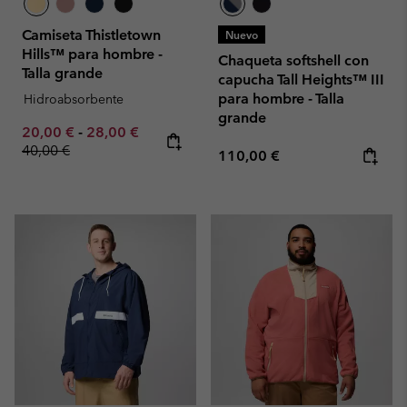
Camiseta Thistletown
Nuevo
Hills™ para hombre -
Chaqueta softshell con
Talla grande
capucha Tall Heights™ III
para hombre - Talla
Hidroabsorbente
grande
Minimum sale price:
Maximum sale price:
Regular price:
20,00 €
-
28,00 €
40,00 €
Regular price:
110,00 €