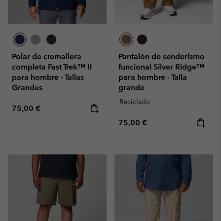
Polar de cremallera
Pantalón de senderismo
completa Fast Trek™ II
funcional Silver Ridge™
para hombre - Tallas
para hombre - Talla
Grandes
grande
Reciclado
Regular price:
75,00 €
Regular price:
75,00 €