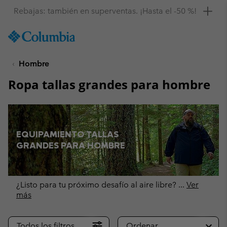
Consigue un 10 % de descuento
SKIP
Columbia
TO
Sportswear
CONTENT
Hombre
SKIP
TO
Ropa tallas grandes para hombre
MAIN
NAV
SKIP
TO
SEARCH
EQUIPAMIENTO TALLAS
GRANDES PARA HOMBRE
¿Listo para tu próximo desafío al aire libre?
...
Ver
más
Todos los filtros
Ordenar