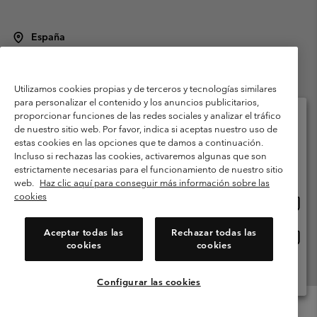
España
©
2026
Columbia Sportswear Spain S.L.U. Avenida del Doctor Arce, 14,
28002 Madrid, España. Todos los derechos reservados.
Utilizamos cookies propias y de terceros y tecnologías similares
Condiciones de uso
Terminos de Venta
Garantía
para personalizar el contenido y los anuncios publicitarios,
Política de Privacidad
proporcionar funciones de las redes sociales y analizar el tráfico
de nuestro sitio web. Por favor, indica si aceptas nuestro uso de
Términos y condiciones del programa de miembros
estas cookies en las opciones que te damos a continuación.
Selecciona tu país e idioma envío
Incluso si rechazas las cookies, activaremos algunas que son
Términos De Uso Del Contenido Generado Por Los Usuarios
Compras en línea disponibles
estrictamente necesarias para el funcionamiento de nuestro sitio
Impressum
Cookies
Public CBCR
web.
Haz clic aquí para conseguir más información sobre las
cookies
Comp
United States
en
Servicio al cliente: Lu. - Vi. de 9:00 a 13:00 y de 14:00 a 18:00
(+)34919015933
línea
Aceptar todas las
Rechazar todas las
Comp
España
dispon
cookies
cookies
en
línea
Ver Todos Los Países
dispon
Configurar las cookies