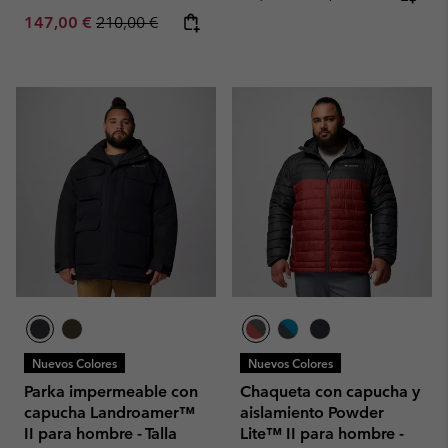
Sale price:
Regular price:
147,00 €
210,00 €
Nuevos Colores
Nuevos Colores
Parka impermeable con
Chaqueta con capucha y
capucha Landroamer™
aislamiento Powder
II para hombre - Talla
Lite™ II para hombre -