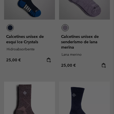
Calcetines unisex de
Calcetines unisex de
esquí Ice Crystals
senderismo de lana
merina
Hidroabsorbente
Lana merino
Regular price:
25,00 €
Regular price:
25,00 €