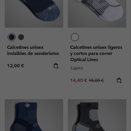
Calcetines unisex
Calcetines unisex ligeros
invisibles de senderismo
y cortos para correr
Optical Lines
Regular price:
12,00 €
Ligero
Sale price:
Regular price:
14,40 €
18,00 €