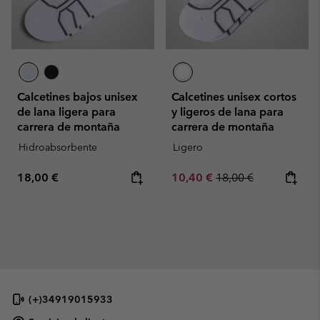
Calcetines bajos unisex
Calcetines unisex cortos
de lana ligera para
y ligeros de lana para
carrera de montaña
carrera de montaña
Hidroabsorbente
Ligero
Regular price:
Sale price:
Regular price:
18,00 €
10,40 €
18,00 €
(+)34919015933