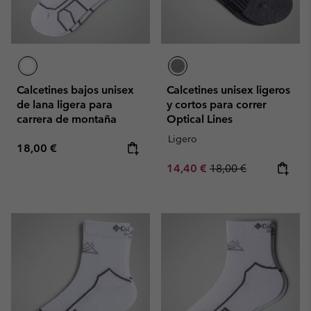
Calcetines bajos unisex
Calcetines unisex ligeros
de lana ligera para
y cortos para correr
carrera de montaña
Optical Lines
Ligero
Regular price:
18,00 €
Sale price:
Regular price:
14,40 €
18,00 €