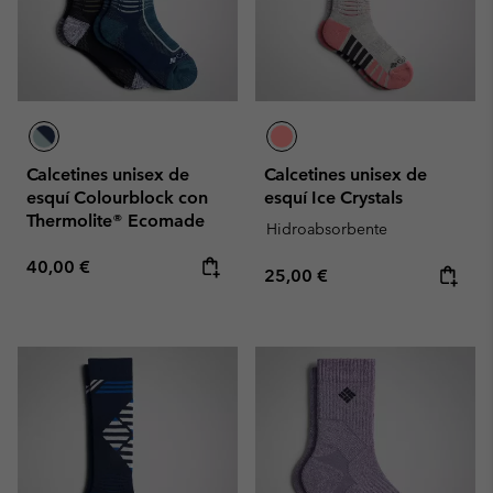
Calcetines unisex de
Calcetines unisex de
esquí Colourblock con
esquí Ice Crystals
Thermolite® Ecomade
Hidroabsorbente
Regular price:
40,00 €
Regular price:
25,00 €