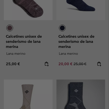
Calcetines unisex de
Calcetines unisex de
senderismo de lana
senderismo de lana
merina
merina
Lana merino
Lana merino
Regular price:
Sale price:
Regular price:
25,00 €
20,00 €
25,00 €