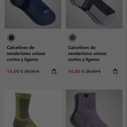
Calcetines de
Calcetines de
senderismo unisex
senderismo unisex
cortos y ligeros
cortos y ligeros
Sale price:
Regular price:
Sale price:
Regular price:
16,00 €
20,00 €
16,00 €
20,00 €