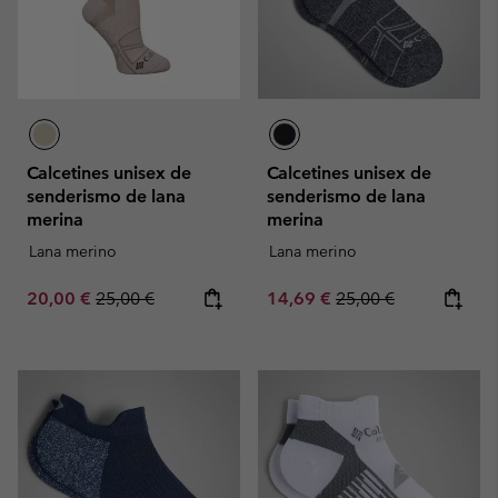
Calcetines unisex de
Calcetines unisex de
senderismo de lana
senderismo de lana
merina
merina
Lana merino
Lana merino
Sale price:
Regular price:
Sale price:
Regular price:
20,00 €
25,00 €
14,69 €
25,00 €