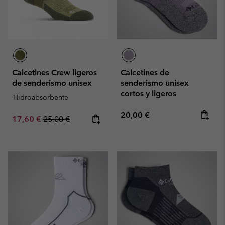
Calcetines Crew ligeros
Calcetines de
de senderismo unisex
senderismo unisex
cortos y ligeros
Hidroabsorbente
Regular price:
20,00 €
Sale price:
Regular price:
17,60 €
25,00 €