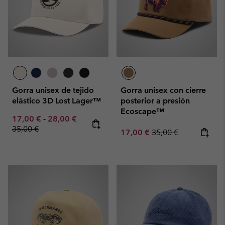
Gorra unisex de tejido
Gorra unisex con cierre
elástico 3D Lost Lager™
posterior a presión
Ecoscape™
Minimum sale price:
Maximum sale price:
Regular price:
17,00 €
-
28,00 €
35,00 €
Sale price:
Regular price:
17,00 €
35,00 €