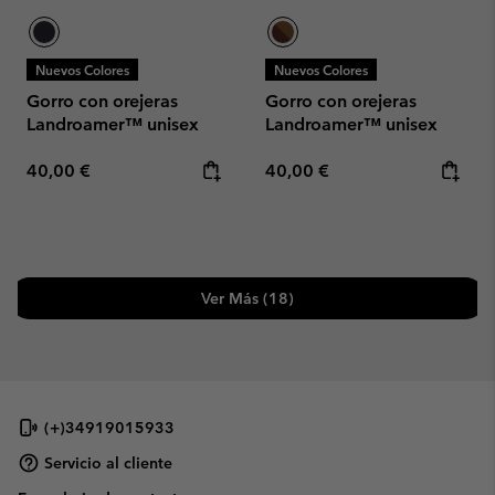
Nuevos Colores
Nuevos Colores
Gorro con orejeras
Gorro con orejeras
Landroamer™ unisex
Landroamer™ unisex
Regular price:
Regular price:
40,00 €
40,00 €
Ver Más (18)
(+)34919015933
Servicio al cliente