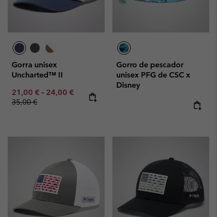
Gorra unisex
Gorro de pescador
Uncharted™ II
unisex PFG de CSC x
Disney
Minimum sale price:
Maximum sale price:
Regular price:
21,00 €
-
24,00 €
35,00 €