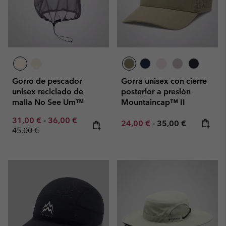
Gorro de pescador
Gorra unisex con cierre
unisex reciclado de
posterior a presión
malla No See Um™
Mountaincap™ II
Minimum sale price:
Maximum sale price:
Regular price:
31,00 €
-
36,00 €
Minimum sale price:
Maximum price:
24,00 €
-
35,00 €
45,00 €