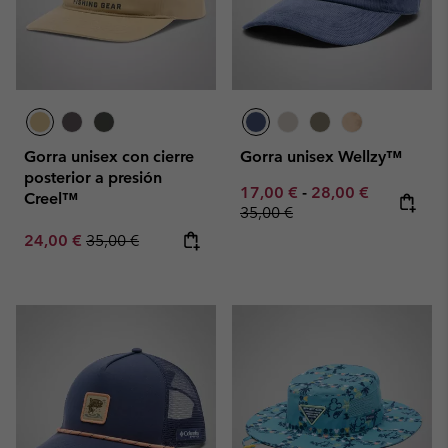
Gorra unisex con cierre
Gorra unisex Wellzy™
posterior a presión
Minimum sale price:
Maximum sale pric
Regular pr
17,00 €
-
28,00 €
Creel™
35,00 €
Sale price:
Regular price:
24,00 €
35,00 €