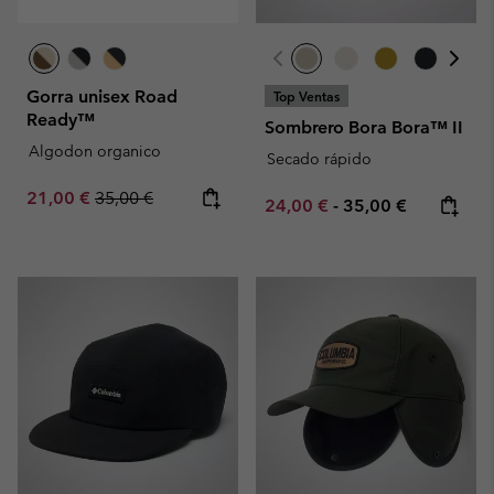
Gorra unisex Road
Top Ventas
Ready™
Sombrero Bora Bora™ II
Algodon organico
Secado rápido
Sale price:
Regular price:
21,00 €
35,00 €
Minimum sale price:
Maximum price:
24,00 €
-
35,00 €