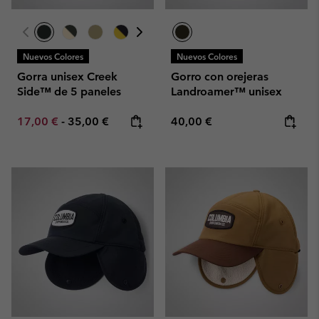
Nuevos Colores
Nuevos Colores
Gorra unisex Creek
Gorro con orejeras
Side™ de 5 paneles
Landroamer™ unisex
Minimum sale price:
Maximum price:
Regular price:
17,00 €
-
35,00 €
40,00 €