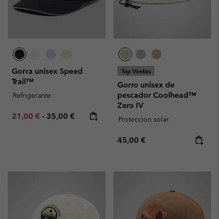
Gorra unisex Speed
Top Ventas
Trail™
Gorro unisex de
pescador Coolhead™
Refrigerante
Zero IV
Minimum sale price:
Maximum price:
21,00 €
-
35,00 €
Proteccion solar
Regular price:
45,00 €