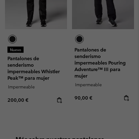
Pantalones de
Nuevo
senderismo
Pantalones de
impermeables Pouring
senderismo
Adventure™ III para
impermeables Whistler
mujer
Peak™ para mujer
Impermeable
Impermeable
Regular price:
90,00 €
Regular price:
200,00 €