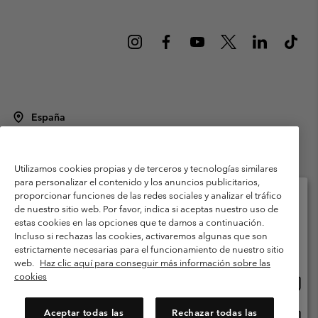
España
©
2026
Columbia Sportswear Spain S.L.U. Avenida del Doctor Arce, 14,
28002 Madrid, España. Todos los derechos reservados.
Utilizamos cookies propias y de terceros y tecnologías similares
Condiciones de uso
Terminos de Venta
Garantía
para personalizar el contenido y los anuncios publicitarios,
Política de Privacidad
proporcionar funciones de las redes sociales y analizar el tráfico
de nuestro sitio web. Por favor, indica si aceptas nuestro uso de
Términos y condiciones del programa de miembros
estas cookies en las opciones que te damos a continuación.
Selecciona tu país e idioma envío
Incluso si rechazas las cookies, activaremos algunas que son
Términos De Uso Del Contenido Generado Por Los Usuarios
Compras en línea disponibles
estrictamente necesarias para el funcionamiento de nuestro sitio
Impressum
Cookies
Public CBCR
web.
Haz clic aquí para conseguir más información sobre las
cookies
Comp
United States
en
Servicio al cliente: Lu. - Vi. de 9:00 a 13:00 y de 14:00 a 18:00
(+)34919015933
línea
Aceptar todas las
Rechazar todas las
Comp
España