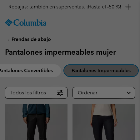
Rebajas: también en superventas. ¡Hasta el -50 %!
SKIP
Columbia
TO
Sportswear
CONTENT
Prendas de abajo
SKIP
TO
Pantalones impermeables mujer
MAIN
NAV
SKIP
Pantalones Convertibles
Pantalones Impermeables
TO
SEARCH
Todos los filtros
Ordenar