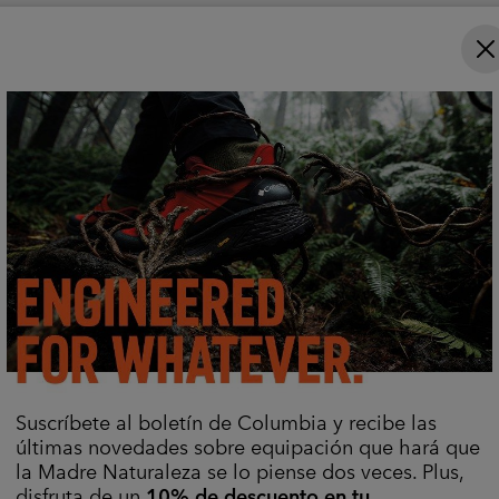
Equípate
Prendas Inferiores De Senderismo
Forros Polares Informales
Suscríbete al boletín de Columbia y recibe las
Comprar por actividad
últimas novedades sobre equipación que hará que
la Madre Naturaleza se lo piense dos veces. Plus,
disfruta de un
10% de descuento en tu