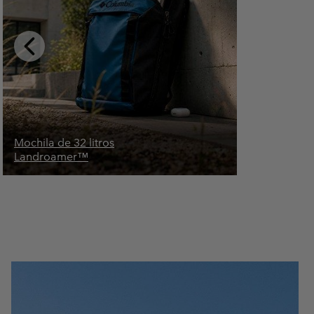
Previous
Slide
Mochila de 32 litros
Landroamer™