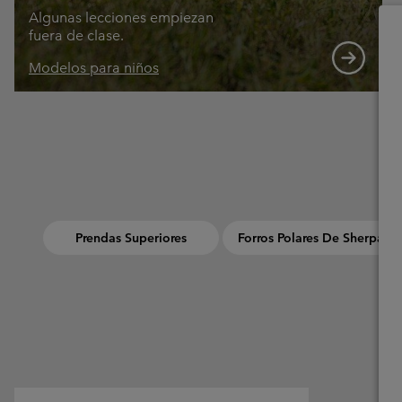
Algunas lecciones empiezan
fuera de clase.
Modelos para niños
Prendas Superiores
Forros Polares De Sherpa
Urban Aventures collection