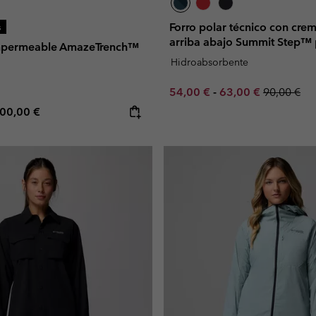
Forro polar técnico con crem
s
arriba abajo Summit Step™ 
mpermeable AmazeTrench™
Hidroabsorbente
Minimum sale price:
Maximum sale pric
Regular pr
54,00 €
-
63,00 €
90,00 €
e price:
aximum price:
00,00 €