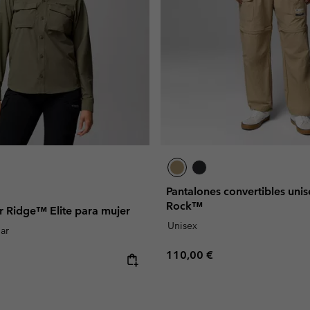
Pantalones convertibles uni
Rock™
r Ridge™ Elite para mujer
Unisex
lar
Regular price:
110,00 €
e: