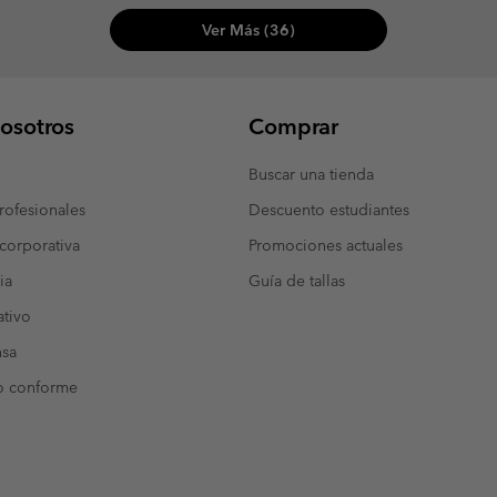
Ver Más (36)
osotros
Comprar
Buscar una tienda
ofesionales
Descuento estudiantes
corporativa
Promociones actuales
ia
Guía de tallas
tivo
nsa
o conforme