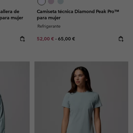
allera de
Camiseta técnica Diamond Peak Pro™
para mujer
para mujer
Refrigerante
e:
ice:
Minimum sale price:
Maximum price:
52,00 €
-
65,00 €