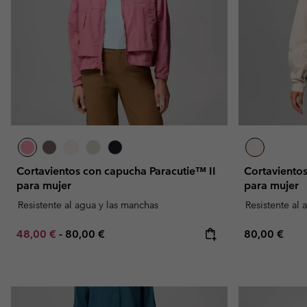
Omni-MAX™
Amaze™
Forros Polares
Forros Polares
Omni-MAX™
Forros Polares Técni
Forros Polares Técni
Forros Polares Sherp
Forros Polares Sherp
Forros Polares Casua
Forros Polares Casua
Chalecos Polares
Chalecos Polares
Cortavientos con capucha Paracutie™ II
Cortavientos
para mujer
para mujer
Resistente al agua y las manchas
Resistente al 
Minimum sale price:
Maximum price:
Regular pric
48,00 €
-
80,00 €
80,00 €