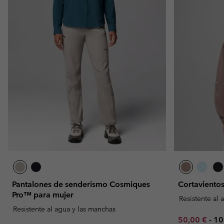
Pantalones de senderismo Cosmiques
Cortaviento
Pro™ para mujer
Resistente al 
Resistente al agua y las manchas
Minimum sal
Ma
50,00 €
-
10