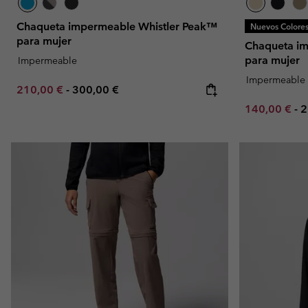
Chaqueta impermeable Whistler Peak™
Nuevos Colore
para mujer
Chaqueta i
para mujer
Impermeable
Impermeable
Minimum sale price:
Maximum price:
210,00 €
-
300,00 €
Minimum sal
M
140,00 €
-
2