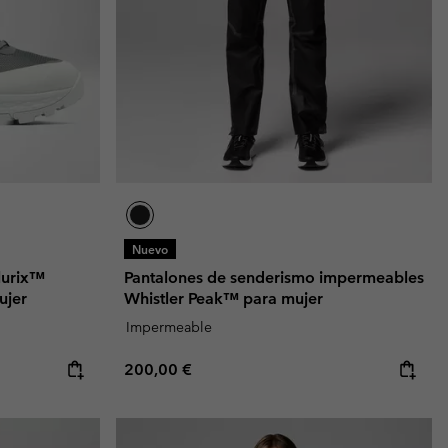
Invierno & de Esquí
Invierno & de Esquí
Guía De Artícolos Impermeables
Guía De Artícolos Impermeables
as grandes
 para mujer
s para hombre
Nuevo
llurix™
Pantalones de senderismo impermeables
ujer
Whistler Peak™ para mujer
Impermeable
Regular price:
200,00 €