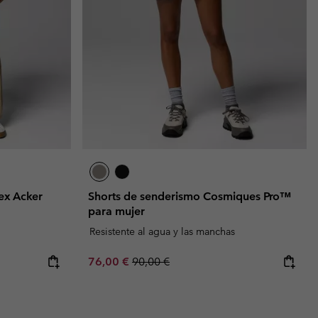
sex Acker
Shorts de senderismo Cosmiques Pro™
para mujer
Resistente al agua y las manchas
Sale price:
Regular price:
76,00 €
90,00 €