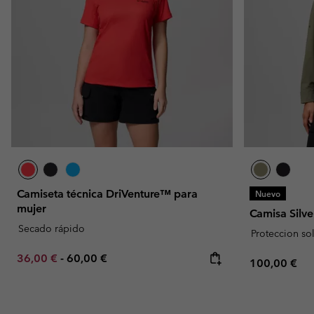
Camiseta técnica DriVenture™ para
Nuevo
mujer
Camisa Silve
Secado rápido
Proteccion so
Minimum sale price:
Maximum price:
36,00 €
-
60,00 €
Regular pric
100,00 €