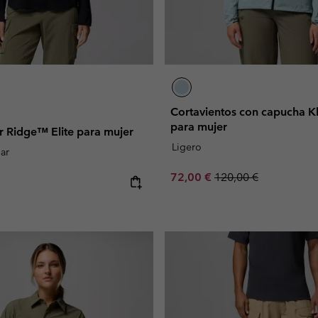
Cortavientos con capucha 
para mujer
r Ridge™ Elite para mujer
Ligero
lar
Sale price:
Regular price:
72,00 €
120,00 €
e: