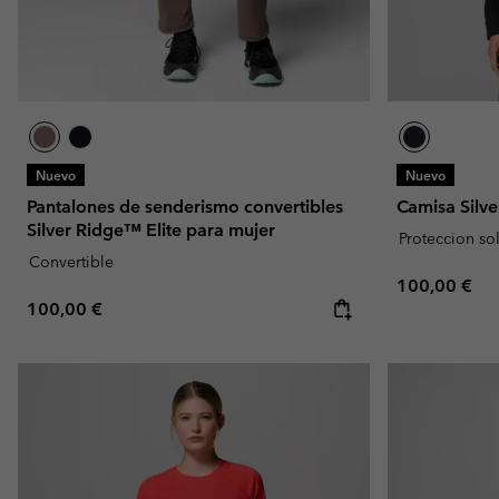
Nuevo
Nuevo
Pantalones de senderismo convertibles
Camisa Silve
Silver Ridge™ Elite para mujer
Proteccion so
Convertible
Regular pric
100,00 €
Regular price:
100,00 €