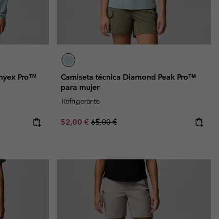
Khyex Pro™
Camiseta técnica Diamond Peak Pro™
para mujer
Refrigerante
Sale price:
Regular price:
52,00 €
65,00 €