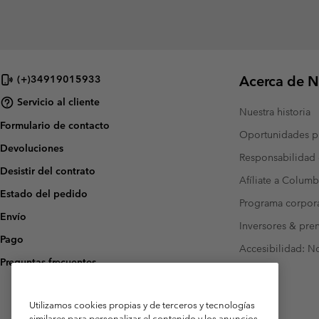
Acerca de N
(+)34919015933
Servicio al cliente
Nuestra historia
Formulario de contacto
Oportunidades pr
Devoluciones
Responsabilidad 
Desistir del contrato
Afíliate a Columb
Estado del pedido
Programa corpora
Envío
Inversores & pre
Pago
Accesibilidad: N
Preguntas frecuentes
Utilizamos cookies propias y de terceros y tecnologías
similares para personalizar el contenido y los anuncios