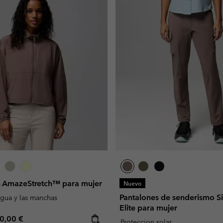
s AmazeStretch™ para mujer
Nuevo
Pantalones de senderismo S
agua y las manchas
Elite para mujer
e price:
ximum price:
0,00 €
Proteccion solar