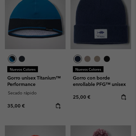
Nuevos Colores
Nuevos Colores
Gorro unisex Titanium™
Gorro con borde
Performance
enrollable PFG™ unisex
Secado rápido
Regular price:
25,00 €
Regular price:
35,00 €