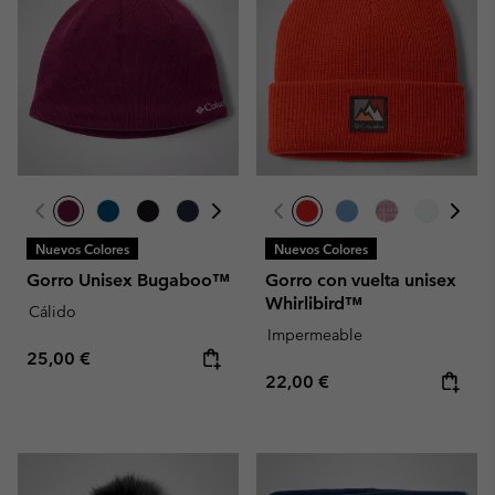
Nuevos Colores
Nuevos Colores
Gorro Unisex Bugaboo™
Gorro con vuelta unisex
Whirlibird™
Cálido
Impermeable
Regular price:
25,00 €
Regular price:
22,00 €