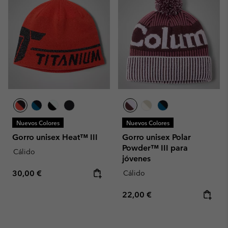
Nuevos Colores
Nuevos Colores
Gorro unisex Heat™ III
Gorro unisex Polar
Powder™ III para
Cálido
jóvenes
Regular price:
30,00 €
Cálido
Regular price:
22,00 €