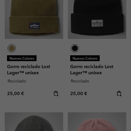
Nuevos Colores
Nuevos Colores
Gorro reciclado Lost
Gorro reciclado Lost
Lager™ unisex
Lager™ unisex
Reciclado
Reciclado
Regular price:
Regular price:
25,00 €
25,00 €