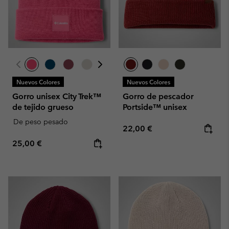
Nuevos Colores
Nuevos Colores
Gorro unisex City Trek™
Gorro de pescador
de tejido grueso
Portside™ unisex
De peso pesado
Regular price:
22,00 €
Regular price:
25,00 €