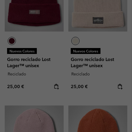
Nuevos Colores
Nuevos Colores
Gorro reciclado Lost
Gorro reciclado Lost
Lager™ unisex
Lager™ unisex
Reciclado
Reciclado
Regular price:
Regular price:
25,00 €
25,00 €