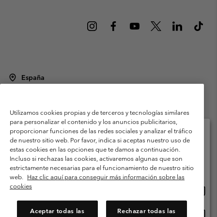
España
©
2026
Columbia Sportswear Spain S.L.U. Avenida del Doctor Arce, 14,
28002 Madrid, España. Todos los derechos reservados.
Utilizamos cookies propias y de terceros y tecnologías similares
Condiciones de uso
Terminos de Venta
Garantía
para personalizar el contenido y los anuncios publicitarios,
Política de Privacidad
proporcionar funciones de las redes sociales y analizar el tráfico
de nuestro sitio web. Por favor, indica si aceptas nuestro uso de
Términos y condiciones del programa de miembros
estas cookies en las opciones que te damos a continuación.
Selecciona tu país e idioma envío
Incluso si rechazas las cookies, activaremos algunas que son
Términos De Uso Del Contenido Generado Por Los Usuarios
Compras en línea disponibles
estrictamente necesarias para el funcionamiento de nuestro sitio
Impressum
Cookies
Public CBCR
web.
Haz clic aquí para conseguir más información sobre las
cookies
Comp
United States
en
Servicio al cliente: Lu. - Vi. de 9:00 a 13:00 y de 14:00 a 18:00
(+)34919015933
línea
Aceptar todas las
Rechazar todas las
Comp
España