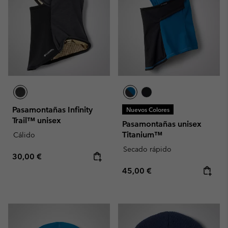
Pasamontañas Infinity
Nuevos Colores
Trail™ unisex
Pasamontañas unisex
Titanium™
Cálido
Secado rápido
Regular price:
30,00 €
Regular price:
45,00 €