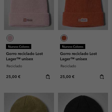
Nuevos Colores
Nuevos Colores
Gorro reciclado Lost
Gorro reciclado Lost
Lager™ unisex
Lager™ unisex
Reciclado
Reciclado
Regular price:
Regular price:
25,00 €
25,00 €