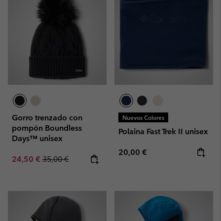
Gorro trenzado con
Nuevos Colores
pompón Boundless
Polaina Fast Trek II unisex
Days™ unisex
Regular price:
20,00 €
Sale price:
Regular price:
24,50 €
35,00 €