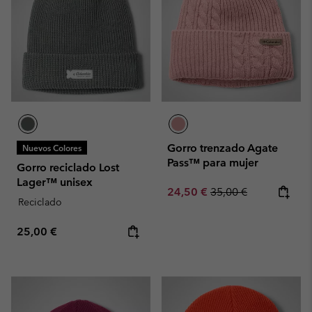
Gorro trenzado Agate
Nuevos Colores
Pass™ para mujer
Gorro reciclado Lost
Lager™ unisex
Sale price:
Regular price:
24,50 €
35,00 €
Reciclado
Regular price:
25,00 €