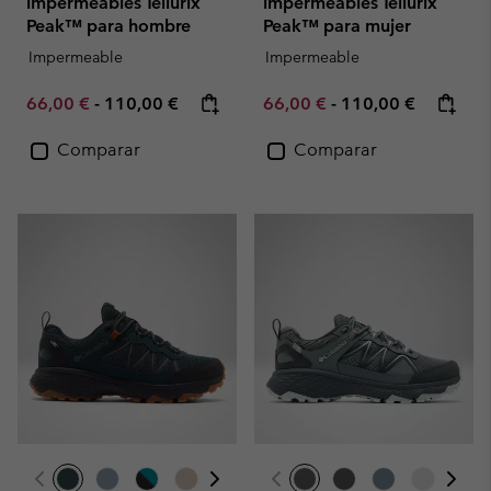
impermeables Tellurix
impermeables Tellurix
Peak™ para hombre
Peak™ para mujer
Impermeable
Impermeable
Minimum sale price:
Maximum price:
Minimum sale price:
Maximum price:
66,00 €
-
110,00 €
66,00 €
-
110,00 €
Comparar
Comparar