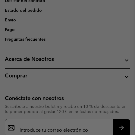
Desistir del contrato
Estado del pedido
Envío
Pago
Preguntas frecuentes
Acerca de Nosotros
Comprar
Conéctate con nosotros
Suscríbete a nuestro boletín y recibe un 10 % de descuento en
tu primer pedido al gastar 120 € en artículos no rebajados.
Suscripción
de
correo
Suscri