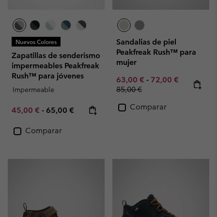
Sandalias de piel
Nuevos Colores
Peakfreak Rush™ para
Zapatillas de senderismo
mujer
impermeables Peakfreak
Rush™ para jóvenes
Minimum sale price:
Maximum sale pric
Regular pr
63,00 €
-
72,00 €
85,00 €
Impermeable
Comparar
Minimum sale price:
Maximum price:
45,00 €
-
65,00 €
Comparar