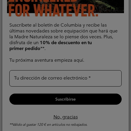
Suscríbete al boletín de Columbia y recibe las
últimas novedades sobre equipación que hará que
Centro de Senderismo
la Madre Naturaleza se lo piense dos veces. Plus,
Trucos de senderismo, guías para equiparte y consejos
disfruta de un
10% de descuento en tu
de expertos: todo lo que necesitas para hacer
primer pedido
**.
excursiones cada vez mejor, durante más tiempo y con
confianza.
Tu próxima aventura empieza aquí.
Explora Ahora
Tu dirección de correo electrónico
Suscribirse
No, gracias
**Válido al gastar 120 € en artículos no rebajados.