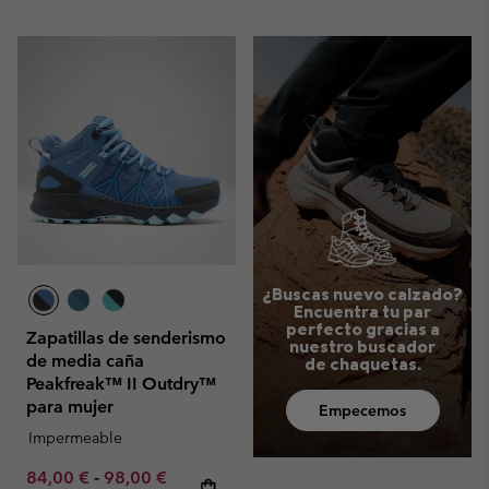
¿Buscas nuevo calzado?
Encuentra tu par
perfecto gracias a
Zapatillas de senderismo
nuestro buscador
de media caña
de chaquetas.
Peakfreak™ II Outdry™
para mujer
Empecemos
Impermeable
Minimum sale price:
Maximum sale price:
Regular price:
84,00 €
-
98,00 €