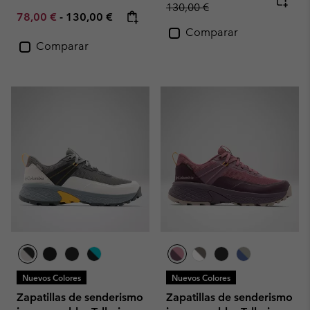
130,00 €
Minimum sale price:
Maximum price:
78,00 €
-
130,00 €
Comparar
Comparar
Nuevos Colores
Nuevos Colores
Zapatillas de senderismo
Zapatillas de senderismo