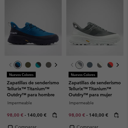
Nuevos Colores
Nuevos Colores
Zapatillas de senderismo
Zapatillas de senderismo
Tellurix™ Titanium™
Tellurix™ Titanium™
Outdry™ para hombre
Outdry™ para mujer
Impermeable
Impermeable
Minimum sale price:
Maximum price:
Minimum sale price:
Maximum price:
98,00 €
-
140,00 €
98,00 €
-
140,00 €
Comparar
Comparar