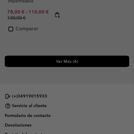
Impermeable
Minimum sale price:
Maximum sale price:
Regular price:
78,00 €
-
110,00 €
130,00 €
Comparar
Ver Más (6)
(+)34919015933
Servicio al cliente
Formulario de contacto
Devoluciones