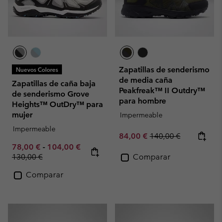
Zapatillas de senderismo
Nuevos Colores
de media caña
Zapatillas de caña baja
Peakfreak™ II Outdry™
de senderismo Grove
para hombre
Heights™ OutDry™ para
mujer
Impermeable
Impermeable
Sale price:
Regular price:
84,00 €
140,00 €
Minimum sale price:
Maximum sale price:
Regular price:
78,00 €
-
104,00 €
130,00 €
Comparar
Comparar