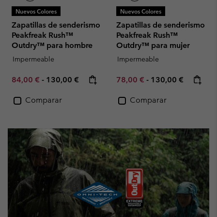
Nuevos Colores
Nuevos Colores
Zapatillas de senderismo
Zapatillas de senderismo
Peakfreak Rush™
Peakfreak Rush™
Outdry™ para hombre
Outdry™ para mujer
Impermeable
Impermeable
Minimum sale price:
Maximum price:
Minimum sale price:
Maximum price:
84,00 €
-
130,00 €
78,00 €
-
130,00 €
Comparar
Comparar