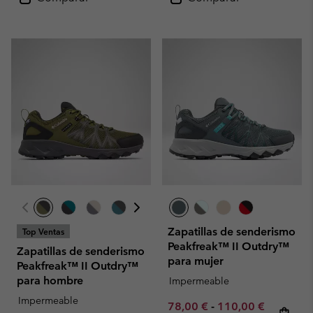
Zapatillas de senderismo
Top Ventas
Peakfreak™ II Outdry™
Zapatillas de senderismo
para mujer
Peakfreak™ II Outdry™
para hombre
Impermeable
Impermeable
Minimum sale price:
Maximum sale pric
Regular p
78,00 €
-
110,00 €