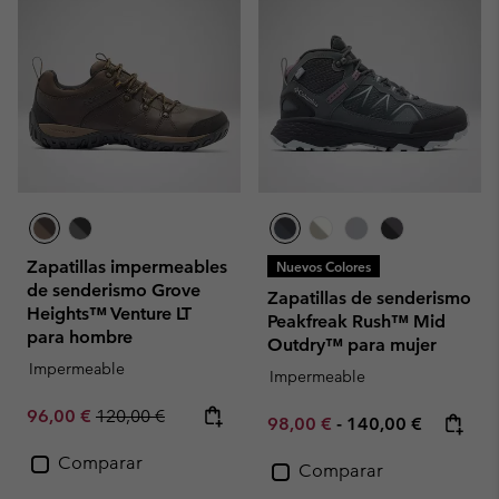
Zapatillas impermeables
Nuevos Colores
de senderismo Grove
Zapatillas de senderismo
Heights™ Venture LT
Peakfreak Rush™ Mid
para hombre
Outdry™ para mujer
Impermeable
Impermeable
Sale price:
Regular price:
96,00 €
120,00 €
Minimum sale price:
Maximum price:
98,00 €
-
140,00 €
Comparar
Comparar