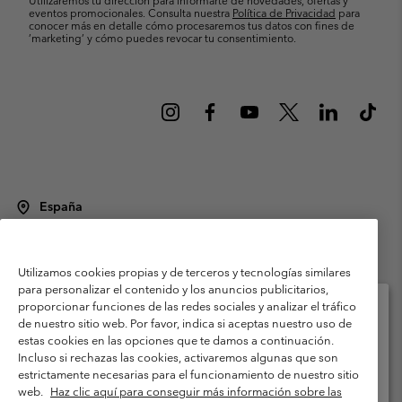
eventos promocionales. Consulta nuestra
Política de Privacidad
para
conocer más en detalle cómo procesaremos tus datos con fines de
’marketing’ y cómo puedes revocar tu consentimiento.
España
©
2026
Columbia Sportswear Spain S.L.U. Avenida del Doctor Arce, 14,
28002 Madrid, España. Todos los derechos reservados.
Utilizamos cookies propias y de terceros y tecnologías similares
Condiciones de uso
Terminos de Venta
Garantía
para personalizar el contenido y los anuncios publicitarios,
Política de Privacidad
proporcionar funciones de las redes sociales y analizar el tráfico
de nuestro sitio web. Por favor, indica si aceptas nuestro uso de
Términos y condiciones del programa de miembros
estas cookies en las opciones que te damos a continuación.
Selecciona tu país e idioma envío
Incluso si rechazas las cookies, activaremos algunas que son
Términos De Uso Del Contenido Generado Por Los Usuarios
Compras en línea disponibles
estrictamente necesarias para el funcionamiento de nuestro sitio
Impressum
Cookies
Public CBCR
web.
Haz clic aquí para conseguir más información sobre las