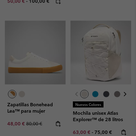
Minimum sale price:
Maximum price:
50,00 €
-
100,00 €
Zapatillas Bonehead
Nuevos Colores
Lea™ para mujer
Mochila unisex Atlas
Explorer™ de 28 litros
Sale price:
Regular price:
48,00 €
80,00 €
Minimum sale price:
Maximum price:
63,00 €
-
75,00 €