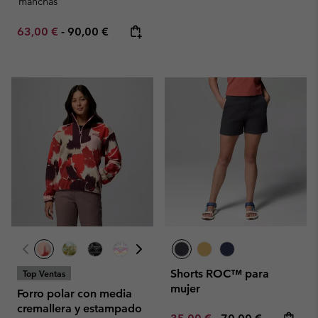
manchas
Minimum sale price:
Maximum price:
63,00 €
-
90,00 €
Shorts ROC™ para
Top Ventas
mujer
Forro polar con media
cremallera y estampado
Minimum sale price:
Maximum price: