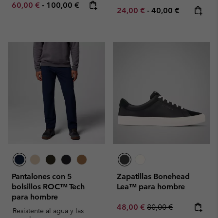
Minimum sale price:
Maximum price:
60,00 €
-
100,00 €
Minimum sale price:
Maximum price:
24,00 €
-
40,00 €
Pantalones con 5
Zapatillas Bonehead
bolsillos ROC™ Tech
Lea™ para hombre
para hombre
Sale price:
Regular price:
48,00 €
80,00 €
Resistente al agua y las