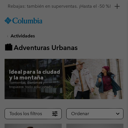
Consigue un 10 % de descuento
SKIP
Columbia
TO
Sportswear
CONTENT
Actividades
SKIP
TO
🏙 Adventuras Urbanas
MAIN
NAV
SKIP
TO
Ideal para la ciudad
SEARCH
y la montaña
Tormentas, derrames y
tropiezos: todo solucionado
Todos los filtros
Ordenar