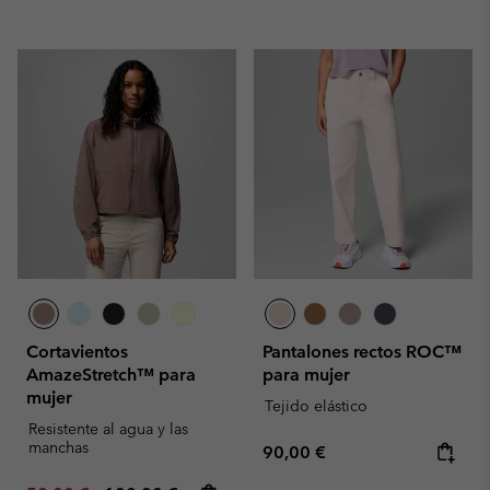
Cortavientos
Pantalones rectos ROC™
AmazeStretch™ para
para mujer
mujer
Tejido elástico
Resistente al agua y las
manchas
Regular price:
90,00 €