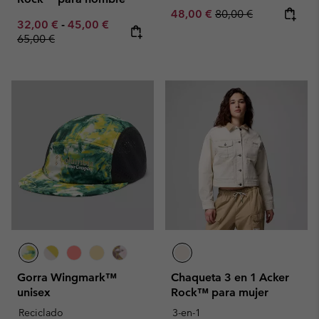
Sale price:
Regular price:
48,00 €
80,00 €
Minimum sale price:
Maximum sale price:
Regular price:
32,00 €
-
45,00 €
65,00 €
Gorra Wingmark™
Chaqueta 3 en 1 Acker
unisex
Rock™ para mujer
Reciclado
3-en-1