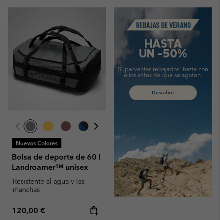
Summer Sale
HASTA
UN -50%
Superventas rebajados:
hazte con
ellos antes de que se agoten.
Descubrir
Nuevos Colores
Bolsa de deporte de 60 l
Landroamer™ unisex
Resistente al agua y las
manchas
Regular price:
120,00 €