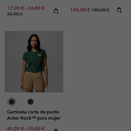
Minimum sale price:
Maximum sale price:
Regular price:
17,00 €
-
24,00 €
Sale price:
Regular price:
144,00 €
180,00 €
35,00 €
Camiseta corta de punto
Acker Rock™ para mujer
Minimum sale price:
Maximum sale price:
Regular price:
45,00 €
-
55,00 €