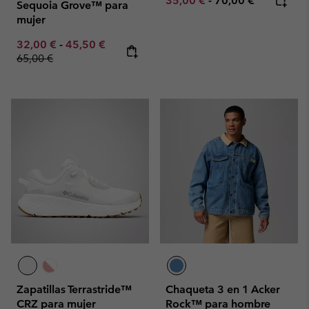
35,00 €
-
70,00 €
Sequoia Grove™ para
mujer
Minimum sale price:
Maximum sale price:
Regular price:
32,00 €
-
45,50 €
65,00 €
Zapatillas Terrastride™
Chaqueta 3 en 1 Acker
CRZ para mujer
Rock™ para hombre