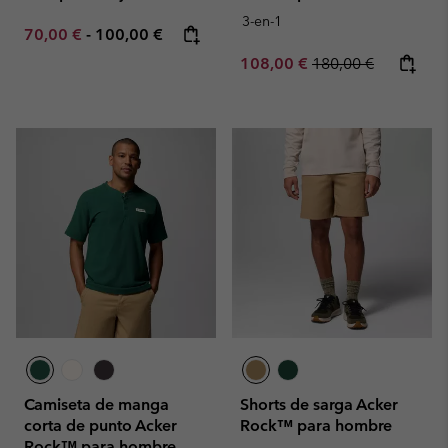
3-en-1
Minimum sale price:
Maximum price:
70,00 €
-
100,00 €
Sale price:
Regular price:
108,00 €
180,00 €
Camiseta de manga
Shorts de sarga Acker
corta de punto Acker
Rock™ para hombre
Rock™ para hombre