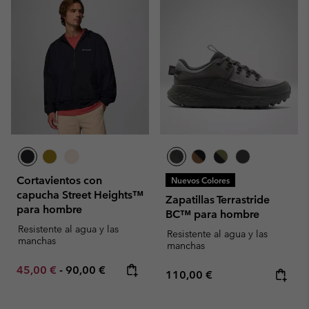
Cortavientos con
Nuevos Colores
capucha Street Heights™
Zapatillas Terrastride
para hombre
BC™ para hombre
Resistente al agua y las
Resistente al agua y las
manchas
manchas
Minimum sale price:
Maximum price:
45,00 €
-
90,00 €
Regular price:
110,00 €