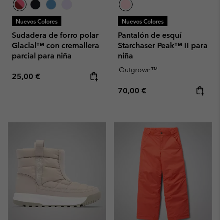
Nuevos Colores
Nuevos Colores
Sudadera de forro polar
Pantalón de esquí
Glacial™ con cremallera
Starchaser Peak™ II para
parcial para niña
niña
Outgrown™
Regular price:
25,00 €
Regular price:
70,00 €