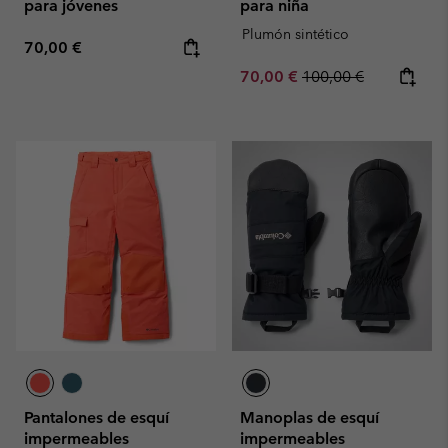
para jóvenes
para niña
Plumón sintético
Regular price:
70,00 €
Sale price:
Regular price:
70,00 €
100,00 €
Pantalones de esquí
Manoplas de esquí
impermeables
impermeables