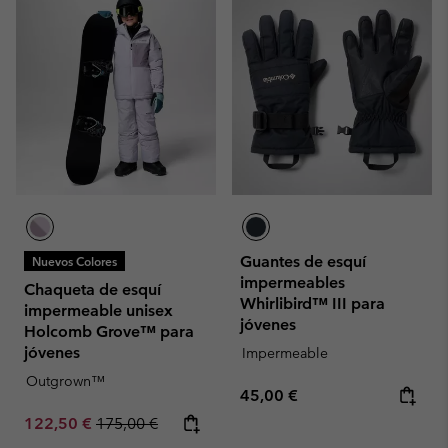
Guantes de esquí
Nuevos Colores
impermeables
Chaqueta de esquí
Whirlibird™ III para
impermeable unisex
jóvenes
Holcomb Grove™ para
jóvenes
Impermeable
Outgrown™
Regular price:
45,00 €
Sale price:
Regular price:
122,50 €
175,00 €