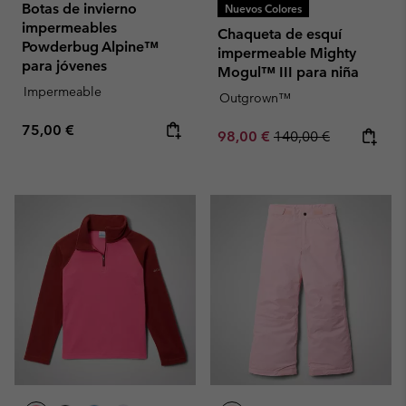
Botas de invierno
Nuevos Colores
impermeables
Chaqueta de esquí
Powderbug Alpine™
impermeable Mighty
para jóvenes
Mogul™ III para niña
Impermeable
Outgrown™
Regular price:
75,00 €
Sale price:
Regular price:
98,00 €
140,00 €