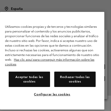
España
©
2026
Columbia Sportswear Spain S.L.U. Avenida del Doctor Arce, 14,
28002 Madrid, España. Todos los derechos reservados.
Utilizamos cookies propias y de terceros y tecnologías similares
Condiciones de uso
Terminos de Venta
Garantía
para personalizar el contenido y los anuncios publicitarios,
Política de Privacidad
proporcionar funciones de las redes sociales y analizar el tráfico
de nuestro sitio web. Por favor, indica si aceptas nuestro uso de
Términos y condiciones del programa de miembros
estas cookies en las opciones que te damos a continuación.
Selecciona tu país e idioma envío
Incluso si rechazas las cookies, activaremos algunas que son
Términos De Uso Del Contenido Generado Por Los Usuarios
Compras en línea disponibles
estrictamente necesarias para el funcionamiento de nuestro sitio
Impressum
Cookies
Public CBCR
web.
Haz clic aquí para conseguir más información sobre las
cookies
Comp
United States
en
Servicio al cliente: Lu. - Vi. de 9:00 a 13:00 y de 14:00 a 18:00
(+)34919015933
línea
Aceptar todas las
Rechazar todas las
Comp
España
dispon
cookies
cookies
en
línea
Ver Todos Los Países
dispon
Configurar las cookies
Menu
Buscar
Iniciar
Mini