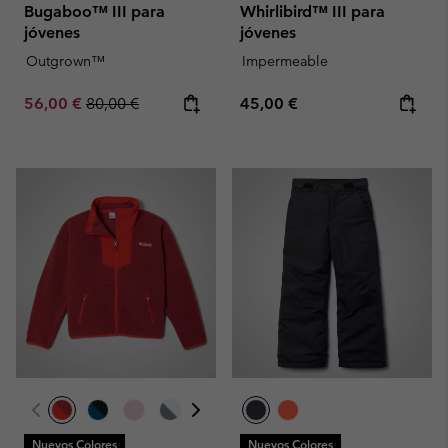
Bugaboo™ III para
Whirlibird™ III para
jóvenes
jóvenes
Outgrown™
Impermeable
Sale price:
Regular price:
Regular price:
56,00 €
80,00 €
45,00 €
Nuevos Colores
Nuevos Colores