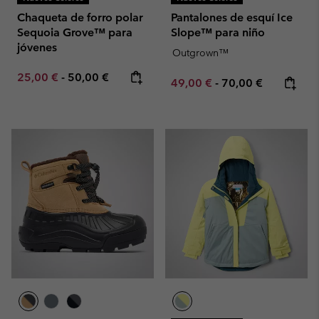
Chaqueta de forro polar
Pantalones de esquí Ice
Sequoia Grove™ para
Slope™ para niño
jóvenes
Outgrown™
Minimum sale price:
Maximum price:
25,00 €
-
50,00 €
Minimum sale price:
Maximum price:
49,00 €
-
70,00 €