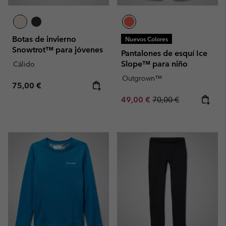
Botas de invierno
Nuevos Colores
Snowtrot™ para jóvenes
Pantalones de esquí Ice
Slope™ para niño
Cálido
Outgrown™
Regular price:
75,00 €
Sale price:
Regular price:
49,00 €
70,00 €