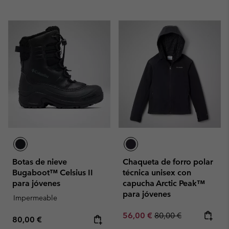
Botas de nieve
Chaqueta de forro polar
Bugaboot™ Celsius II
técnica unisex con
para jóvenes
capucha Arctic Peak™
para jóvenes
Impermeable
Sale price:
Regular price:
56,00 €
80,00 €
Regular price:
80,00 €