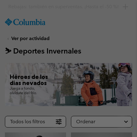
Consigue un 10 % de descuento
SKIP
Columbia
TO
Sportswear
CONTENT
Ver por actividad
SKIP
TO
⛷ Deportes Invernales
MAIN
NAV
SKIP
TO
Héroes de los
SEARCH
días nevados
Juega a fondo,
olvídate del frío.
Todos los filtros
Ordenar