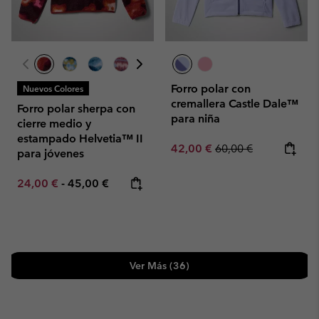
Forro polar con
Nuevos Colores
cremallera Castle Dale™
Forro polar sherpa con
para niña
cierre medio y
estampado Helvetia™ II
Sale price:
Regular price:
42,00 €
60,00 €
para jóvenes
Minimum sale price:
Maximum price:
24,00 €
-
45,00 €
Ver Más (36)