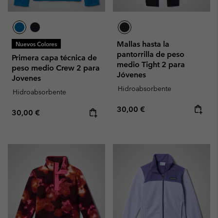
Mallas hasta la
Nuevos Colores
pantorrilla de peso
Primera capa técnica de
medio Tight 2 para
peso medio Crew 2 para
Jóvenes
Jovenes
Hidroabsorbente
Hidroabsorbente
Regular price:
30,00 €
Regular price:
30,00 €