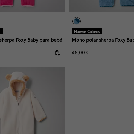
s
Nuevos Colores
sherpa Foxy Baby para bebé
Mono polar sherpa Foxy Ba
e:
Regular price:
45,00 €