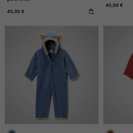
Regular pric
45,00 €
Regular price:
45,00 €