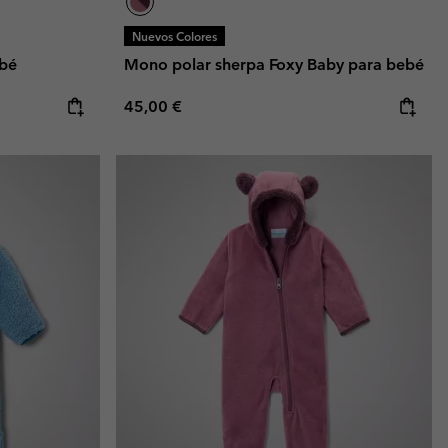
Nuevos Colores
ebé
Mono polar sherpa Foxy Baby para bebé
Regular price:
45,00 €