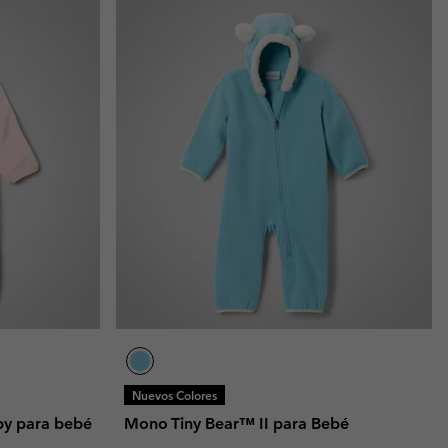
Nuevos Colores
by para bebé
Mono Tiny Bear™ II para Bebé