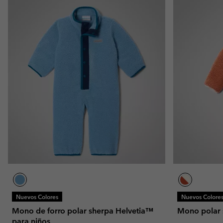
Nuevos Colores
Nuevos Colore
Mono de forro polar sherpa Helvetia™
Mono polar 
para niños