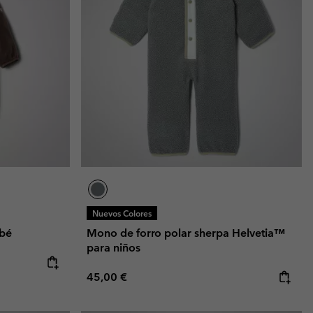
Invierno & de Esquí
Invierno & de Esquí
Guía De Artícolos Impermeables
Guía De Artícolos Impermeables
as grandes
 para mujer
s para hombre
Nuevos Colores
ebé
Mono de forro polar sherpa Helvetia™
para niños
Regular price:
45,00 €