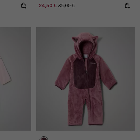
Sale price:
Regular price:
24,50 €
35,00 €