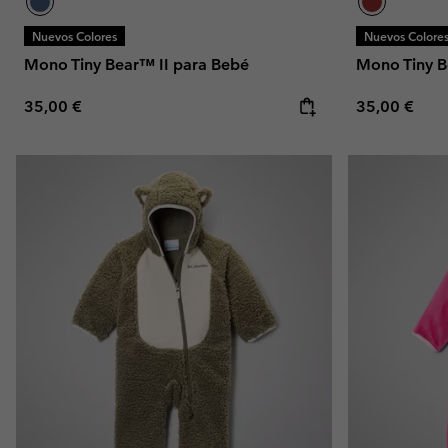
Nuevos Colores
Nuevos Colore
Mono Tiny Bear™ II para Bebé
Mono Tiny B
Regular price:
Regular pric
35,00 €
35,00 €