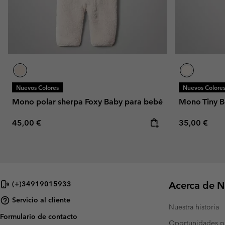
Nuevos Colores
Nuevos Colore
Mono polar sherpa Foxy Baby para bebé
Mono Tiny B
Regular price:
Regular pric
45,00 €
35,00 €
Acerca de N
(+)34919015933
Servicio al cliente
Nuestra historia
Formulario de contacto
Oportunidades pr