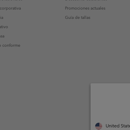
corporativa
Promociones actuales
ia
Guía de tallas
tivo
nsa
o conforme
United Stat