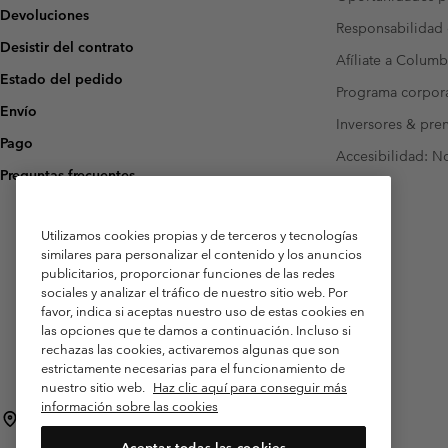
Devoluciones
Responsabilidad 
Desistir del contrato
Afíliate a Columb
Estado del pedido
Programa corpora
Envío
Inversores & pre
Pago
Accesibilidad: N
Preguntas frecuentes
Utilizamos cookies propias y de terceros y tecnologías
similares para personalizar el contenido y los anuncios
publicitarios, proporcionar funciones de las redes
sociales y analizar el tráfico de nuestro sitio web. Por
favor, indica si aceptas nuestro uso de estas cookies en
las opciones que te damos a continuación. Incluso si
rechazas las cookies, activaremos algunas que son
estrictamente necesarias para el funcionamiento de
nuestro sitio web.
Haz clic aquí para conseguir más
información sobre las cookies
España
Aceptar todas las cookies