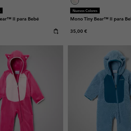
s
Nuevos Colores
ear™ II para Bebé
Mono Tiny Bear™ II para B
e:
Regular price:
35,00 €