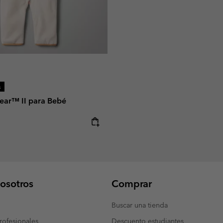
s
ear™ II para Bebé
e:
osotros
Comprar
Buscar una tienda
ofesionales
Descuento estudiantes