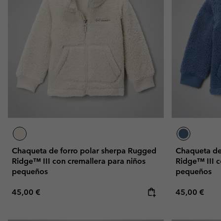
Omni-MAX™
Amaze™
Forros Polares
Forros Polares
Omni-MAX™
Forros Polares Técni
Forros Polares Técni
Forros Polares Sherp
Forros Polares Sherp
Forros Polares Casua
Forros Polares Casua
Chalecos Polares
Chalecos Polares
Chaqueta de forro polar sherpa Rugged
Chaqueta de
Ridge™ III con cremallera para niños
Ridge™ III c
pequeños
pequeños
Regular price:
Regular pric
45,00 €
45,00 €