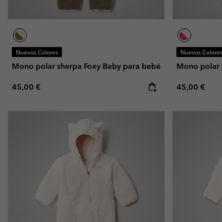
Nuevos Colores
Nuevos Colore
Mono polar sherpa Foxy Baby para bebé
Mono polar 
Regular price:
Regular pric
45,00 €
45,00 €