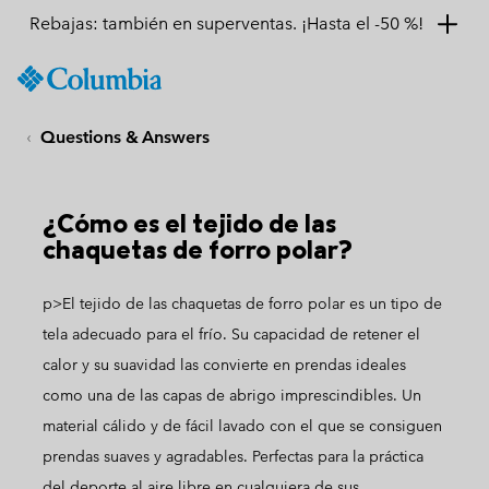
Rebajas: también en superventas. ¡Hasta el -50 %!
SKIP
Columbia
TO
Sportswear
CONTENT
Questions & Answers
SKIP
TO
MAIN
NAV
¿Cómo es el tejido de las
chaquetas de forro polar?
SKIP
TO
SEARCH
p>El tejido de las chaquetas de forro polar es un tipo de
tela adecuado para el frío. Su capacidad de retener el
calor y su suavidad las convierte en prendas ideales
como una de las capas de abrigo imprescindibles. Un
material cálido y de fácil lavado con el que se consiguen
prendas suaves y agradables. Perfectas para la práctica
del deporte al aire libre en cualquiera de sus