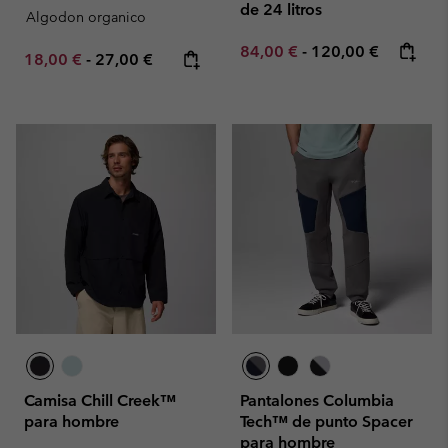
de 24 litros
Algodon organico
Minimum sale price:
Maximum price:
84,00 €
-
120,00 €
Minimum sale price:
Maximum price:
18,00 €
-
27,00 €
Camisa Chill Creek™
Pantalones Columbia
para hombre
Tech™ de punto Spacer
para hombre