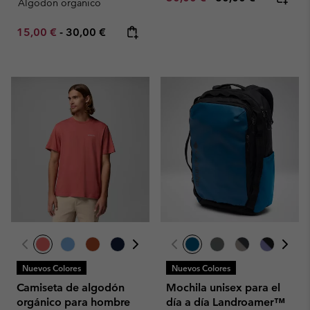
Algodon organico
Minimum sale price:
Maximum price:
15,00 €
-
30,00 €
Nuevos Colores
Nuevos Colores
Camiseta de algodón
Mochila unisex para el
orgánico para hombre
día a día Landroamer™