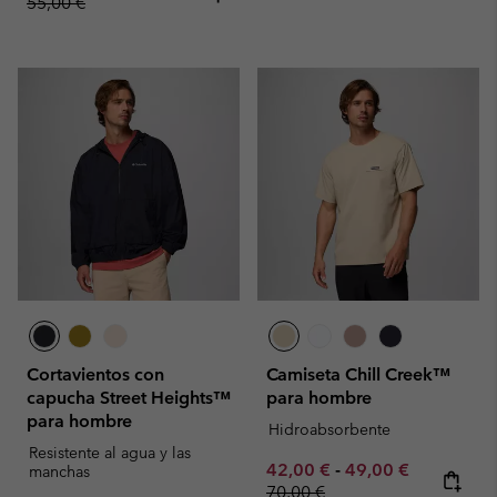
55,00 €
Cortavientos con
Camiseta Chill Creek™
capucha Street Heights™
para hombre
para hombre
Hidroabsorbente
Resistente al agua y las
Minimum sale price:
Maximum sale pric
Regular pr
42,00 €
-
49,00 €
manchas
70,00 €