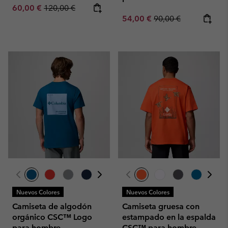
Sale price:
Regular price:
60,00 €
120,00 €
Sale price:
Regular price:
54,00 €
90,00 €
Nuevos Colores
Nuevos Colores
Camiseta de algodón
Camiseta gruesa con
orgánico CSC™ Logo
estampado en la espalda
para hombre
CSC™ para hombre