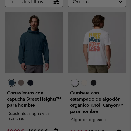
Todos los filtros
Ordenar
Cortavientos con
Camiseta con
capucha Street Heights™
estampado de algodón
para hombre
orgánico Knoll Canyon™
para hombre
Resistente al agua y las
manchas
Algodon organico
Minimum sale price:
Maximum price:
60,00 €
-
100,00 €