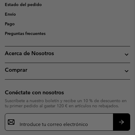
Estado del pedido
Envío
Pago
Preguntas frecuentes
Acerca de Nosotros
Comprar
Conéctate con nosotros
Suscríbete a nuestro boletín y recibe un 10 % de descuento en
tu primer pedido al gastar 120 € en artículos no rebajados.
Suscripción
de
correo
Suscri
electrónico