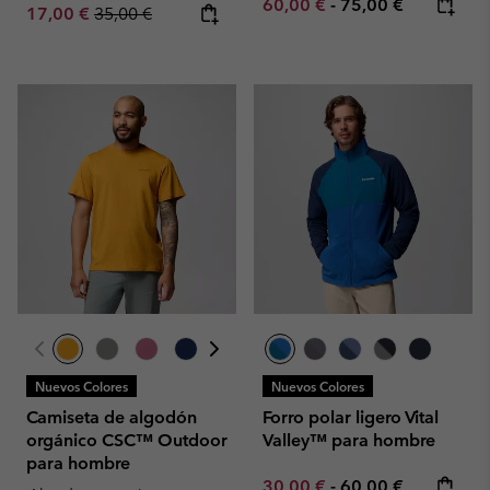
Minimum sale price:
Maximum price:
60,00 €
-
75,00 €
Sale price:
Regular price:
17,00 €
35,00 €
Nuevos Colores
Nuevos Colores
Camiseta de algodón
Forro polar ligero Vital
orgánico CSC™ Outdoor
Valley™ para hombre
para hombre
Minimum sale price:
Maximum price:
30,00 €
-
60,00 €