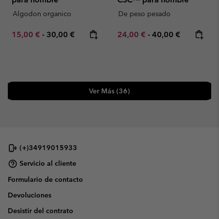
Algodon organico
De peso pesado
Minimum sale price:
Maximum price:
Minimum sale price:
Maximum price:
15,00 €
-
30,00 €
24,00 €
-
40,00 €
Ver Más (36)
(+)34919015933
Servicio al cliente
Formulario de contacto
Devoluciones
Desistir del contrato