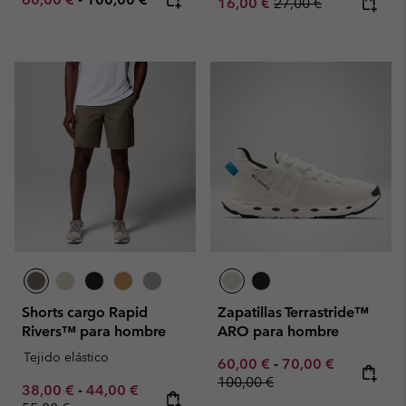
Sale price:
Regular price:
16,00 €
27,00 €
Shorts cargo Rapid
Zapatillas Terrastride™
Rivers™ para hombre
ARO para hombre
Tejido elástico
Minimum sale price:
Maximum sale pric
Regular pr
60,00 €
-
70,00 €
100,00 €
Minimum sale price:
Maximum sale price:
Regular price:
38,00 €
-
44,00 €