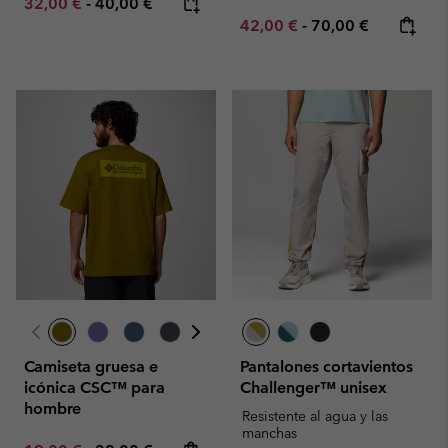
Minimum sale price:
Maximum price:
32,00 €
-
40,00 €
Minimum sale price:
Maximum price:
42,00 €
-
70,00 €
Camiseta gruesa e
Pantalones cortavientos
icónica CSC™ para
Challenger™ unisex
hombre
Resistente al agua y las
manchas