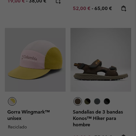
Minimum sale price:
Maximum price:
19,00 €
-
38,00 €
Minimum sale price:
Maximum price:
52,00 €
-
65,00 €
Gorra Wingmark™
Sandalias de 3 bandas
unisex
Konos™ Hiker para
hombre
Reciclado