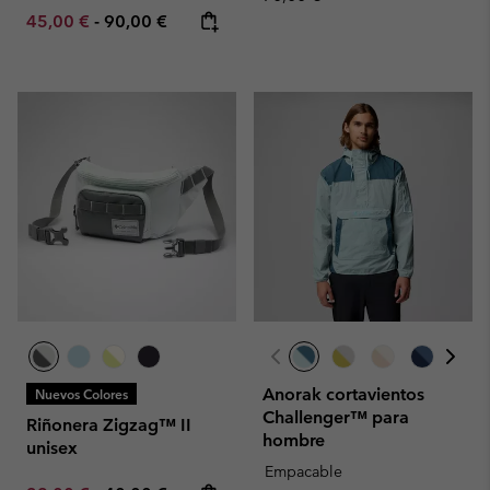
Minimum sale price:
Maximum price:
45,00 €
-
90,00 €
Anorak cortavientos
Nuevos Colores
Challenger™ para
Riñonera Zigzag™ II
hombre
unisex
Empacable