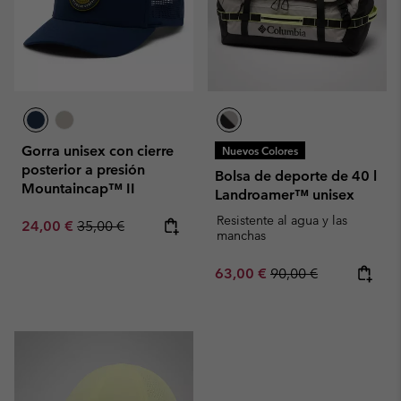
Gorra unisex con cierre
Nuevos Colores
posterior a presión
Bolsa de deporte de 40 l
Mountaincap™ II
Landroamer™ unisex
Resistente al agua y las
Sale price:
Regular price:
24,00 €
35,00 €
manchas
Sale price:
Regular price:
63,00 €
90,00 €