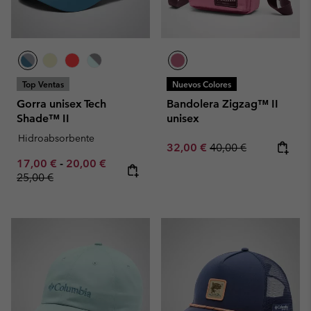
Top Ventas
Nuevos Colores
Gorra unisex Tech
Bandolera Zigzag™ II
Shade™ II
unisex
Hidroabsorbente
Sale price:
Regular price:
32,00 €
40,00 €
Minimum sale price:
Maximum sale price:
Regular price:
17,00 €
-
20,00 €
25,00 €