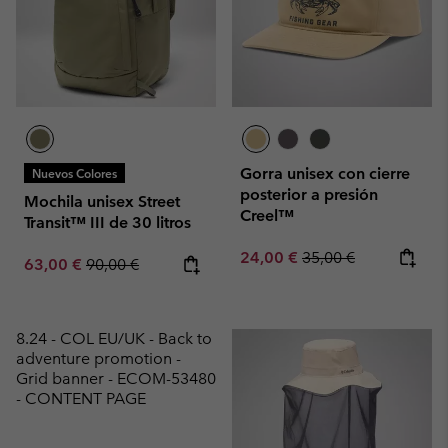
Gorra unisex con cierre
Nuevos Colores
posterior a presión
Mochila unisex Street
Creel™
Transit™ III de 30 litros
Sale price:
Regular price:
24,00 €
35,00 €
Sale price:
Regular price:
63,00 €
90,00 €
8.24 - COL EU/UK - Back to
adventure promotion -
Grid banner - ECOM-53480
- CONTENT PAGE