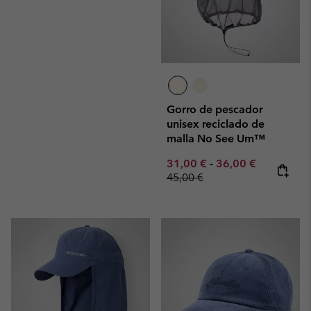
Gorro de pescador
unisex reciclado de
malla No See Um™
Minimum sale price:
Maximum sale pric
Regular pr
31,00 €
-
36,00 €
45,00 €