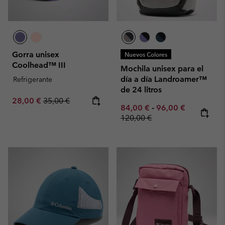
Gorra unisex
Nuevos Colores
Coolhead™ III
Mochila unisex para el
día a día Landroamer™
Refrigerante
de 24 litros
Sale price:
Regular price:
28,00 €
35,00 €
Minimum sale price:
Maximum sale pric
Regular pr
84,00 €
-
96,00 €
120,00 €