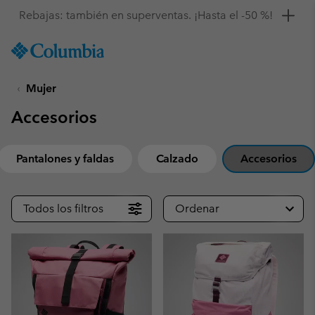
Consigue un 10 % de descuento
SKIP
Columbia
TO
Sportswear
CONTENT
Mujer
SKIP
TO
Accesorios
MAIN
NAV
SKIP
Pantalones y faldas
Calzado
Accesorios
TO
SEARCH
Todos los filtros
Ordenar