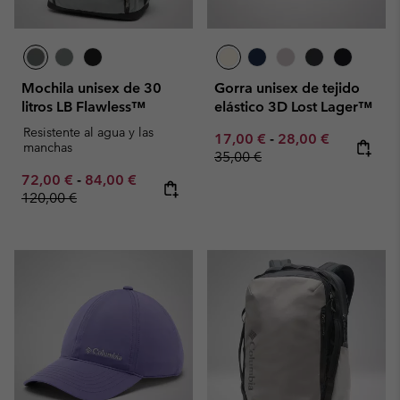
Mochila unisex de 30
Gorra unisex de tejido
litros LB Flawless™
elástico 3D Lost Lager™
Resistente al agua y las
Minimum sale price:
Maximum sale pric
Regular pr
17,00 €
-
28,00 €
manchas
35,00 €
Minimum sale price:
Maximum sale price:
Regular price:
72,00 €
-
84,00 €
120,00 €