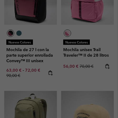
Nuevos Colores
Nuevos Colores
Mochila de 27 l con la
Mochila unisex Trail
parte superior enrollada
Traveler™ II de 28 litros
Convey™ III unisex
Sale price:
Regular price:
56,00 €
70,00 €
Minimum sale price:
Maximum sale price:
Regular price:
63,00 €
-
72,00 €
90,00 €