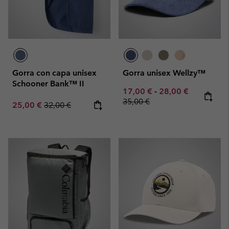
Gorra con capa unisex
Gorra unisex Wellzy™
Schooner Bank™ II
Minimum sale price:
Maximum sale pric
Regular pr
17,00 €
-
28,00 €
35,00 €
Sale price:
Regular price:
25,00 €
32,00 €