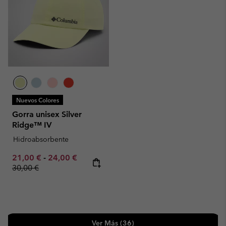
Nuevos Colores
Gorra unisex Silver
Ridge™ IV
Hidroabsorbente
Minimum sale price:
Maximum sale price:
Regular price:
21,00 €
-
24,00 €
30,00 €
Ver Más (36)