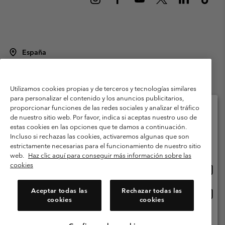
España
©
2026
Columbia Sportswear Spain S.L.U. Avenida del Doctor Arce, 14,
28002 Madrid, España. Todos los derechos reservados.
Utilizamos cookies propias y de terceros y tecnologías similares
Condiciones de uso
Terminos de Venta
Garantía
para personalizar el contenido y los anuncios publicitarios,
Política de Privacidad
proporcionar funciones de las redes sociales y analizar el tráfico
de nuestro sitio web. Por favor, indica si aceptas nuestro uso de
Términos y condiciones del programa de miembros
estas cookies en las opciones que te damos a continuación.
Selecciona tu país e idioma envío
Incluso si rechazas las cookies, activaremos algunas que son
Términos De Uso Del Contenido Generado Por Los Usuarios
Compras en línea disponibles
estrictamente necesarias para el funcionamiento de nuestro sitio
Impressum
Cookies
Public CBCR
web.
Haz clic aquí para conseguir más información sobre las
cookies
Comp
United States
en
Servicio al cliente: Lu. - Vi. de 9:00 a 13:00 y de 14:00 a 18:00
(+)34919015933
línea
Aceptar todas las
Rechazar todas las
Comp
España
dispon
cookies
cookies
en
línea
Ver Todos Los Países
dispon