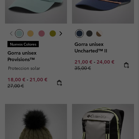
Gorra unisex
Nuevos Colores
Uncharted™ II
Gorra unisex
Provisions™
Minimum sale price:
Maximum sale pric
Regular pr
21,00 €
-
24,00 €
35,00 €
Proteccion solar
Minimum sale price:
Maximum sale price:
Regular price:
18,00 €
-
21,00 €
27,00 €