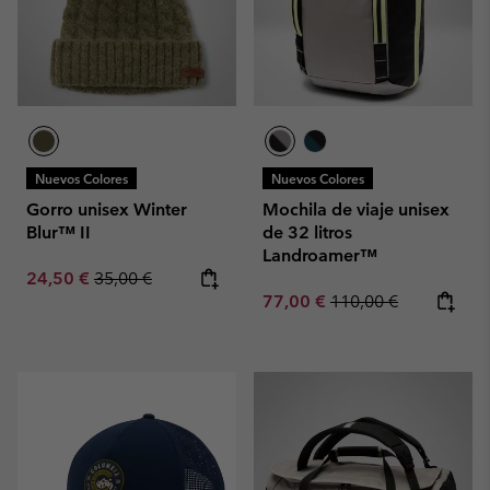
Nuevos Colores
Nuevos Colores
Gorro unisex Winter
Mochila de viaje unisex
Blur™ II
de 32 litros
Landroamer™
Sale price:
Regular price:
24,50 €
35,00 €
Sale price:
Regular price:
77,00 €
110,00 €