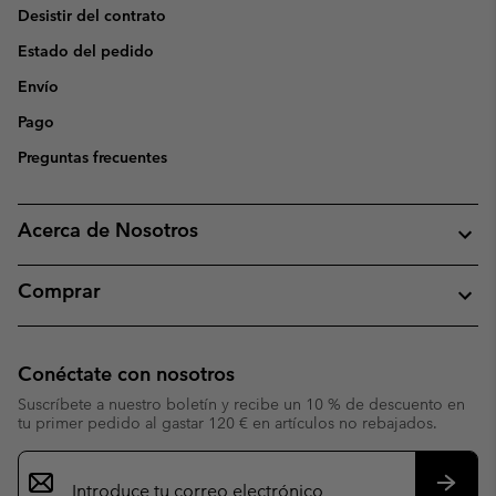
Desistir del contrato
Estado del pedido
Envío
Pago
Preguntas frecuentes
Acerca de Nosotros
Comprar
Conéctate con nosotros
Suscríbete a nuestro boletín y recibe un 10 % de descuento en
tu primer pedido al gastar 120 € en artículos no rebajados.
Suscripción
de