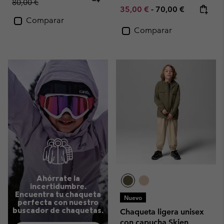
80,00 €
Minimum sale price:
Maximum price:
35,00 €
-
70,00 €
Comparar
Comparar
Ahórrate la
incertidumbre.
Encuentra tu chaqueta
Nuevo
perfecta con nuestro
buscador de chaquetas.
Chaqueta ligera unisex
con capucha Skien