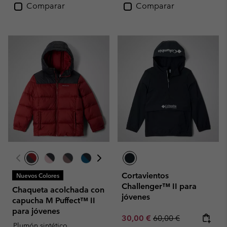
Comparar
Comparar
Cortavientos
Nuevos Colores
Challenger™ II para
Chaqueta acolchada con
jóvenes
capucha M Puffect™ II
para jóvenes
Sale price:
Regular price:
30,00 €
60,00 €
Plumón sintético