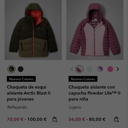
Nuevos Colores
Nuevos Colores
Chaqueta de esquí
Chaqueta aislante con
aislante Arctic Blast II
capucha Powder Lite™ II
para jóvenes
para niña
Reflejando
Ligero
Minimum sale price:
Maximum price:
Minimum sale price:
Maximum price:
70,00 €
-
100,00 €
56,00 €
-
80,00 €