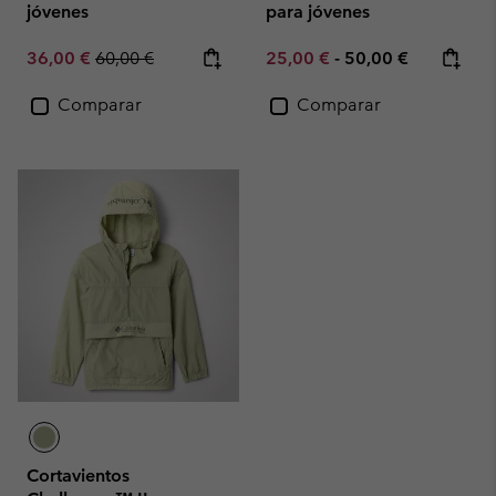
jóvenes
para jóvenes
Sale price:
Regular price:
Minimum sale price:
Maximum price:
36,00 €
60,00 €
25,00 €
-
50,00 €
Comparar
Comparar
Cortavientos