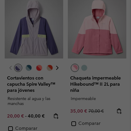
Cortavientos con
Chaqueta impermeable
capucha Spire Valley™
Hikebound™ II 2L para
para jóvenes
niña
Resistente al agua y las
Impermeable
manchas
Sale price:
Regular price:
35,00 €
70,00 €
Minimum sale price:
Maximum price:
20,00 €
-
40,00 €
Comparar
Comparar