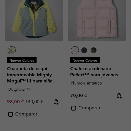
Nuevos Colores
Nuevos Colores
Chaqueta de esquí
Chaleco acolchado
impermeable Mighty
Puffect™ para jóvenes
Mogul™ III para niña
Plumón sintético
Outgrown™
Regular price:
70,00 €
Sale price:
Regular price:
98,00 €
140,00 €
Comparar
Comparar