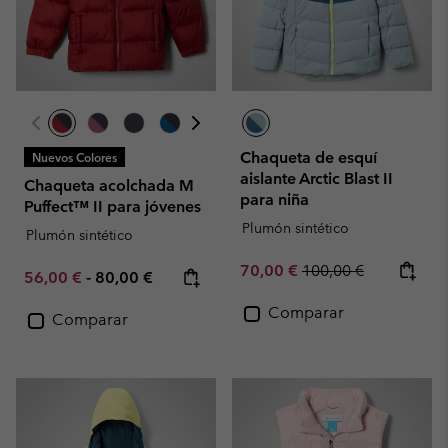
Chaqueta de esquí
Nuevos Colores
aislante Arctic Blast II
Chaqueta acolchada M
para niña
Puffect™ II para jóvenes
Plumón sintético
Plumón sintético
Sale price:
Regular price:
70,00 €
100,00 €
Minimum sale price:
Maximum price:
56,00 €
-
80,00 €
Comparar
Comparar