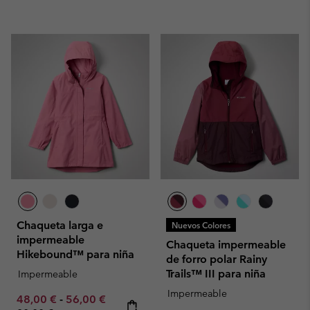
Chaqueta larga e
Nuevos Colores
impermeable
Chaqueta impermeable
Hikebound™ para niña
de forro polar Rainy
Trails™ III para niña
Impermeable
Impermeable
Minimum sale price:
Maximum sale price:
Regular price:
48,00 €
-
56,00 €