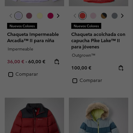
Nuevos Colores
Nuevos Colores
Chaqueta Impermeable
Chaqueta acolchada con
Arcadia™ II para niña
capucha Pike Lake™ II
para jóvenes
Impermeable
Outgrown™
Minimum sale price:
Maximum price:
36,00 €
-
60,00 €
Regular price:
100,00 €
Comparar
Comparar