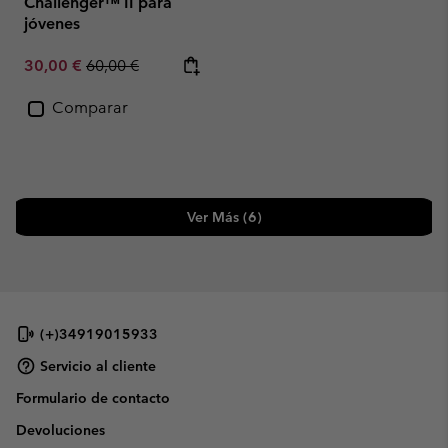
Challenger™ II para
jóvenes
Sale price:
Regular price:
30,00 €
60,00 €
Comparar
Ver Más (6)
(+)34919015933
Servicio al cliente
Formulario de contacto
Devoluciones