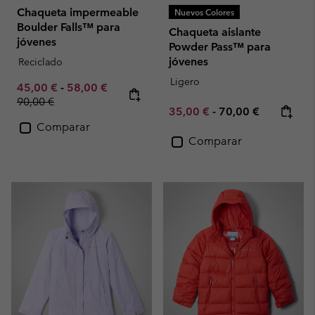
Chaqueta impermeable
Nuevos Colores
Boulder Falls™ para
Chaqueta aislante
jóvenes
Powder Pass™ para
jóvenes
Reciclado
Ligero
Minimum sale price:
Maximum sale price:
Regular price:
45,00 €
-
58,00 €
90,00 €
Minimum sale price:
Maximum price:
35,00 €
-
70,00 €
Comparar
Comparar