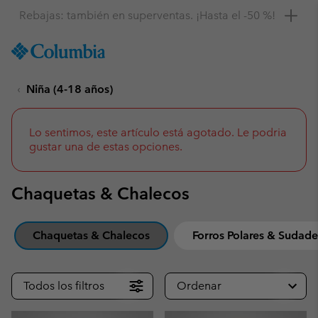
Consigue un 10 % de descuento
SKIP
Columbia
TO
Sportswear
CONTENT
Niña (4-18 años)
SKIP
TO
MAIN
NAV
Lo sentimos, este artículo está agotado. Le podria
gustar una de estas opciones.
SKIP
TO
SEARCH
Chaquetas & Chalecos
Chaquetas & Chalecos
Forros Polares & Sudade
Todos los filtros
Ordenar