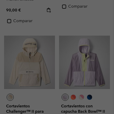
Comparar
Regular price:
90,00 €
Comparar
Cortavientos
Cortavientos con
Challenger™ II para
capucha Back Bowl™ II