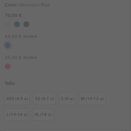
Color:
Mountain Blue
70,00 €
Regular price:
Sale price:
49,00 €
70,00 €
Regular price:
Sale price:
35,00 €
70,00 €
Talla:
XXS (4-5 a)
XS (6-7 a)
S (8 a)
M (10-12 a)
L (14-16 a)
XL (18 a)