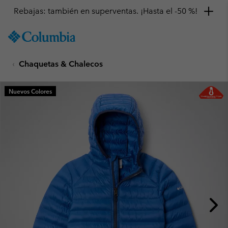
Rebajas: también en superventas. ¡Hasta el -50 %!
SKIP
Columbia
TO
Sportswear
CONTENT
Chaquetas & Chalecos
SKIP
TO
MAIN
Nuevos Colores
NAV
SKIP
TO
SEARCH