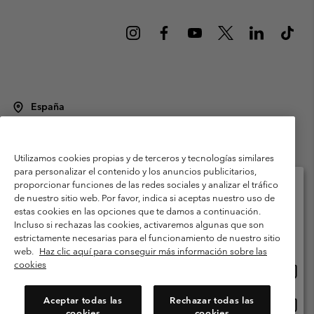
España
©
2026
Columbia Sportswear Spain S.L.U. Avenida del Doctor Arce, 14,
28002 Madrid, España. Todos los derechos reservados.
Utilizamos cookies propias y de terceros y tecnologías similares
Condiciones de uso
Terminos de Venta
Garantía
para personalizar el contenido y los anuncios publicitarios,
Política de Privacidad
proporcionar funciones de las redes sociales y analizar el tráfico
de nuestro sitio web. Por favor, indica si aceptas nuestro uso de
Términos y condiciones del programa de miembros
estas cookies en las opciones que te damos a continuación.
Selecciona tu país e idioma envío
Incluso si rechazas las cookies, activaremos algunas que son
Términos De Uso Del Contenido Generado Por Los Usuarios
Compras en línea disponibles
estrictamente necesarias para el funcionamiento de nuestro sitio
Impressum
Cookies
Public CBCR
web.
Haz clic aquí para conseguir más información sobre las
cookies
Comp
United States
en
Servicio al cliente: Lu. - Vi. de 9:00 a 13:00 y de 14:00 a 18:00
(+)34919015933
línea
Aceptar todas las
Rechazar todas las
Comp
España
dispon
cookies
cookies