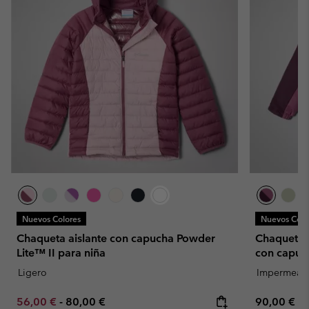
Nuevos Colores
Nuevos Colo
Chaqueta aislante con capucha Powder
Chaqueta l
Lite™ II para niña
con capuc
Ligero
Impermeab
Minimum sale price:
Maximum price:
Regular pr
56,00 €
-
80,00 €
90,00 €