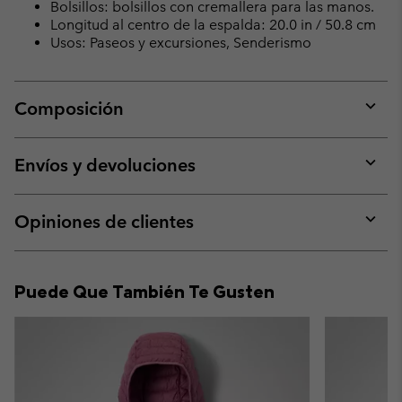
Bolsillos: bolsillos con cremallera para las manos.
Longitud al centro de la espalda: 20.0 in / 50.8 cm
Usos: Paseos y excursiones, Senderismo
Composición
Expan
or
collap
Envíos y devoluciones
sectio
Expan
or
collap
Opiniones de clientes
sectio
Expan
or
collap
Puede Que También Te Gusten
sectio