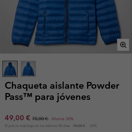
Chaqueta aislante Powder
Pass™ para jóvenes
Sale price:
Regular price:
49,00 €
70,00 €
Ahorra 30%
El precio más bajo en los últimos 30 días:
70,00 €
-30%