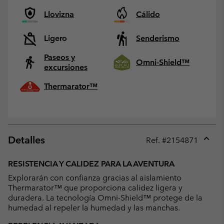
Llovizna
Cálido
Ligero
Senderismo
Paseos y
Omni-Shield™
excursiones
Thermarator™
Detalles
Ref. #
2154871
Expan
or
RESISTENCIA Y CALIDEZ PARA LA AVENTURA
collap
Explorarán con confianza gracias al aislamiento
sectio
Thermarator™ que proporciona calidez ligera y
duradera. La tecnología Omni-Shield™ protege de la
humedad al repeler la humedad y las manchas.