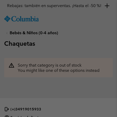
Rebajas: también en superventas. ¡Hasta el -50 %!
SKIP
Columbia
TO
Sportswear
CONTENT
Bebés & Niños (0-4 años)
SKIP
TO
Chaquetas
MAIN
NAV
SKIP
TO
Sorry that category is out of stock
SEARCH
You might like one of these options instead
(+)34919015933