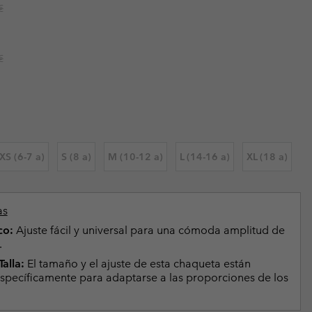
r price:
€
Invierno & de Esquí
Invierno & de Esquí
Guía De Artícolos Impermeables
Guía De Artícolos Impermeables
as grandes
 para mujer
r price:
€
s para hombre
XS (6-7 a)
S (8 a)
M (10-12 a)
L (14-16 a)
XL (18 a)
as
co:
Ajuste fácil y universal para una cómoda amplitud de
.
alla:
El tamaño y el ajuste de esta chaqueta están
specíficamente para adaptarse a las proporciones de los