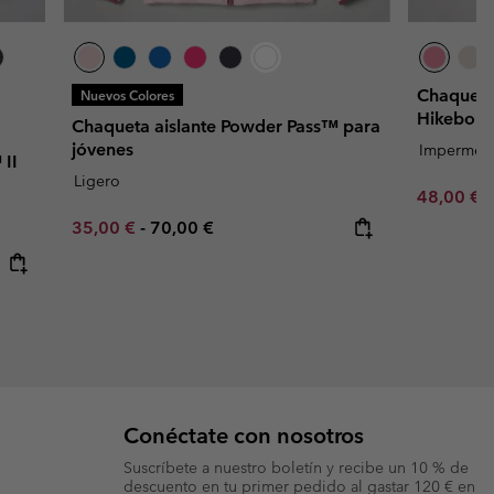
Chaqueta
Nuevos Colores
Hikeboun
Chaqueta aislante Powder Pass™ para
jóvenes
Impermea
II
Ligero
Minimum s
48,00 €
Minimum sale price:
Maximum price:
35,00 €
-
70,00 €
Conéctate con nosotros
Suscríbete a nuestro boletín y recibe un 10 % de
descuento en tu primer pedido al gastar 120 € en