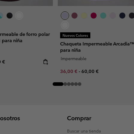
rmeable de forro polar
Nuevos Colores
I para niña
Chaqueta Impermeable Arcadia™ 
para niña
Impermeable
rice:
mum price:
0 €
Minimum sale price:
Maximum price:
36,00 €
-
60,00 €
osotros
Comprar
Buscar una tienda