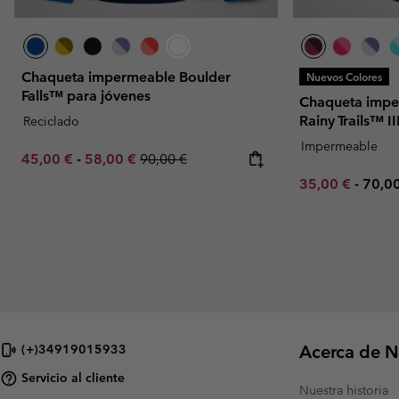
Chaqueta impermeable Boulder
Nuevos Colores
Falls™ para jóvenes
Chaqueta impe
Rainy Trails™ II
Reciclado
Impermeable
Minimum sale price:
Maximum sale price:
Regular price:
45,00 €
-
58,00 €
90,00 €
Minimum sale p
Maxi
35,00 €
-
70,0
Acerca de N
(+)34919015933
Servicio al cliente
Nuestra historia