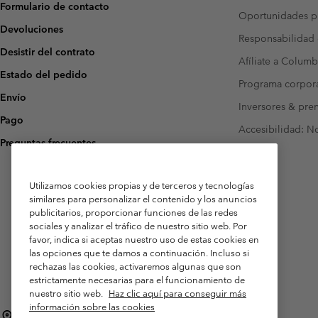
Formulario de contacto
Oportunidades pr
Devoluciones
Responsabilidad 
Desistir del contrato
Afíliate a Columb
Estado del pedido
Programa corpora
Envío
Inversores & pre
Pago
Accesibilidad: N
Preguntas frecuentes
Utilizamos cookies propias y de terceros y tecnologías
similares para personalizar el contenido y los anuncios
publicitarios, proporcionar funciones de las redes
sociales y analizar el tráfico de nuestro sitio web. Por
favor, indica si aceptas nuestro uso de estas cookies en
las opciones que te damos a continuación. Incluso si
rechazas las cookies, activaremos algunas que son
estrictamente necesarias para el funcionamiento de
nuestro sitio web.
Haz clic aquí para conseguir más
información sobre las cookies
España