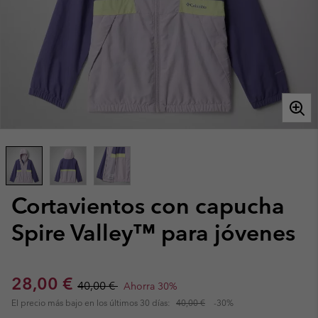
Cortavientos con capucha
Spire Valley™ para jóvenes
Sale price:
Regular price:
28,00 €
40,00 €
Ahorra 30%
El precio más bajo en los últimos 30 días:
40,00 €
-30%