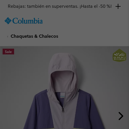
Rebajas: también en superventas. ¡Hasta el -50 %!
SKIP
Columbia
TO
Sportswear
CONTENT
Chaquetas & Chalecos
SKIP
TO
MAIN
Sale
NAV
SKIP
TO
SEARCH