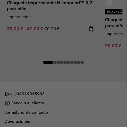
Chaqueta impermeable Hikebound™ II 2L
para niño
Nuevos Colo
Impermeable
Chaqueta 
para niño
Minimum sale price:
Maximum sale price:
Regular price:
35,00 €
-
42,00 €
70,00 €
Impermeab
Minimum sa
30,00 €
-
(+)34919015933
Servicio al cliente
Formulario de contacto
Devoluciones