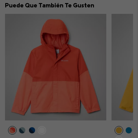
Puede Que También Te Gusten
sectio