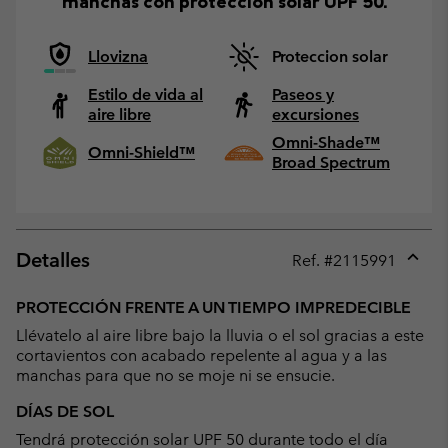
manchas con protección solar UPF 50.
Llovizna
Proteccion solar
Estilo de vida al
Paseos y
aire libre
excursiones
Omni-Shade™
Omni-Shield™
Broad Spectrum
Detalles
Ref. #
2115991
Expan
or
PROTECCIÓN FRENTE A UN TIEMPO IMPREDECIBLE
collap
Llévatelo al aire libre bajo la lluvia o el sol gracias a este
sectio
cortavientos con acabado repelente al agua y a las
manchas para que no se moje ni se ensucie.
DÍAS DE SOL
Tendrá protección solar UPF 50 durante todo el día