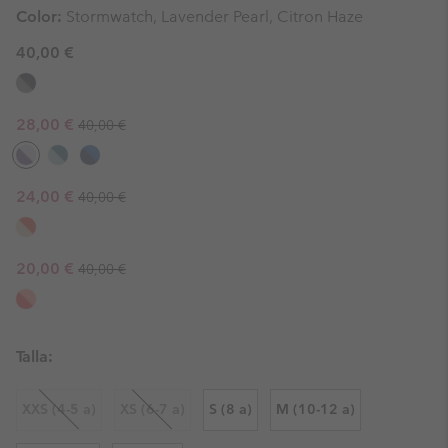
Color:
Stormwatch, Lavender Pearl, Citron Haze
40,00 €
Regular price:
Sale price:
28,00 €
40,00 €
Regular price:
Sale price:
24,00 €
40,00 €
Regular price:
Sale price:
20,00 €
40,00 €
Talla:
XXS (4-5 a)
XS (6-7 a)
S (8 a)
M (10-12 a)