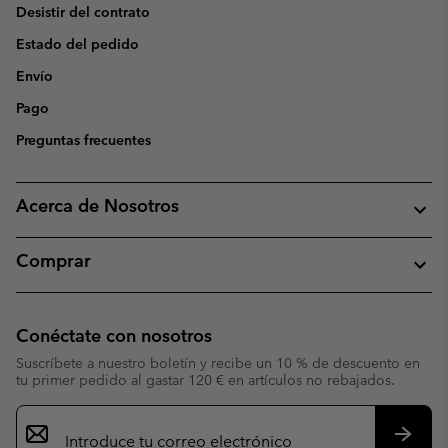
Desistir del contrato
Estado del pedido
Envío
Pago
Preguntas frecuentes
Acerca de Nosotros
Comprar
Conéctate con nosotros
Suscríbete a nuestro boletín y recibe un 10 % de descuento en
tu primer pedido al gastar 120 € en artículos no rebajados.
Suscripción
de