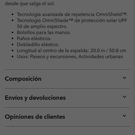
desde que salga el sol.
Tecnología avanzada de repelencia OmniShield™.
Tecnología OmniShade™ de protección solar UPF
50 de amplio espectro.
Bolsillos para las manos.
Puños elásticos.
Dobladillo elástico.
Longitud al centro de la espalda: 20.0 in / 50.8 cm
Usos: Paseos y excursiones, Actividades urbanas
Composición
Expan
or
collap
Envíos y devoluciones
sectio
Expan
or
collap
Opiniones de clientes
sectio
Expan
or
collap