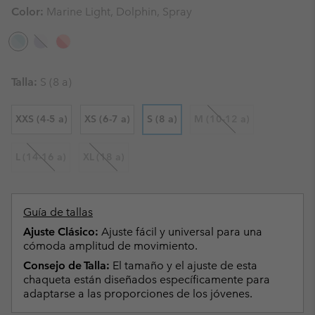
Color:
Marine Light, Dolphin, Spray
Talla:
S (8 a)
XXS (4-5 a)
XS (6-7 a)
S (8 a)
M (10-12 a)
L (14-16 a)
XL (18 a)
Guía de tallas
Ajuste Clásico:
Ajuste fácil y universal para una
cómoda amplitud de movimiento.
Consejo de Talla:
El tamaño y el ajuste de esta
chaqueta están diseñados específicamente para
adaptarse a las proporciones de los jóvenes.