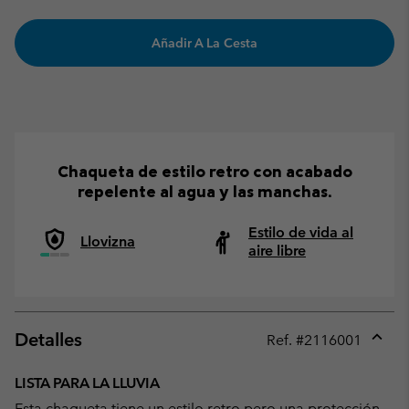
Añadir A La Cesta
Chaqueta de estilo retro con acabado
repelente al agua y las manchas.
Estilo de vida al
Llovizna
aire libre
Detalles
Ref. #
2116001
Expan
or
LISTA PARA LA LLUVIA
collap
Esta chaqueta tiene un estilo retro pero una protección