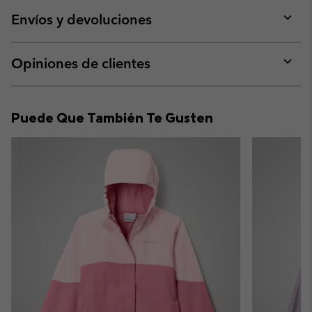
or
collap
Envíos y devoluciones
sectio
Expan
or
collap
Opiniones de clientes
sectio
Expan
or
collap
Puede Que También Te Gusten
sectio