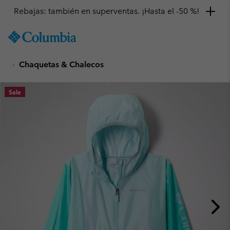
Rebajas: también en superventas. ¡Hasta el -50 %!
SKIP
Columbia
TO
Sportswear
CONTENT
Chaquetas & Chalecos
SKIP
TO
MAIN
Sale
NAV
SKIP
TO
SEARCH