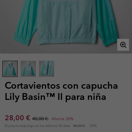
Cortavientos con capucha
Lily Basin™ II para niña
Sale price:
Regular price:
28,00 €
40,00 €
Ahorra 30%
El precio más bajo en los últimos 30 días:
40,00 €
-30%