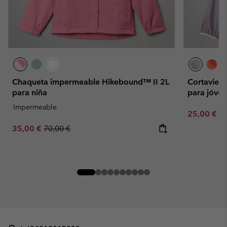
Chaqueta impermeable Hikebound™ II 2L
Cortavien
para niña
para jóven
Impermeable
Minimum sa
25,00 €
-
Sale price:
Regular price:
35,00 €
70,00 €