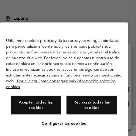
España
©
2026
Columbia Sportswear Spain S.L.U. Avenida del Doctor Arce, 14,
28002 Madrid, España. Todos los derechos reservados.
Utilizamos cookies propias y de terceros y tecnologías similares
Condiciones de uso
Terminos de Venta
Garantía
para personalizar el contenido y los anuncios publicitarios,
Política de Privacidad
proporcionar funciones de las redes sociales y analizar el tráfico
de nuestro sitio web. Por favor, indica si aceptas nuestro uso de
Términos y condiciones del programa de miembros
estas cookies en las opciones que te damos a continuación.
Selecciona tu país e idioma envío
Incluso si rechazas las cookies, activaremos algunas que son
Términos De Uso Del Contenido Generado Por Los Usuarios
Compras en línea disponibles
estrictamente necesarias para el funcionamiento de nuestro sitio
Impressum
Cookies
Public CBCR
web.
Haz clic aquí para conseguir más información sobre las
cookies
Comp
United States
en
Servicio al cliente: Lu. - Vi. de 9:00 a 13:00 y de 14:00 a 18:00
(+)34919015933
línea
Aceptar todas las
Rechazar todas las
Comp
España
dispon
cookies
cookies
en
línea
Ver Todos Los Países
dispon
Configurar las cookies