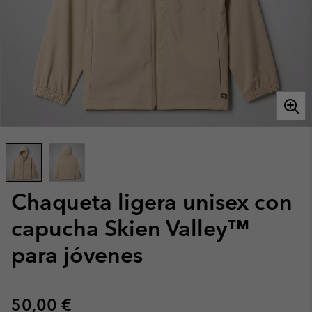
Chaqueta ligera unisex con
capucha Skien Valley™
para jóvenes
Regular price:
50,00 €