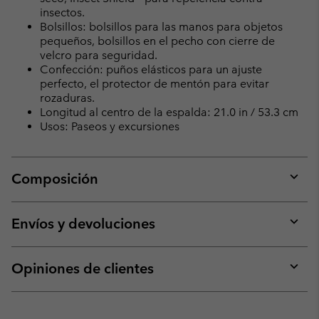
insectos.
Bolsillos: bolsillos para las manos para objetos
pequeños, bolsillos en el pecho con cierre de
velcro para seguridad.
Confección: puños elásticos para un ajuste
perfecto, el protector de mentón para evitar
rozaduras.
Longitud al centro de la espalda: 21.0 in / 53.3 cm
Usos: Paseos y excursiones
Composición
Expan
or
collap
Envíos y devoluciones
sectio
Expan
or
collap
Opiniones de clientes
sectio
Expan
or
collap