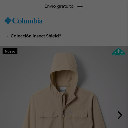
Envío gratuito
SKIP
Columbia
TO
Sportswear
CONTENT
Colección Insect Shield®
SKIP
TO
MAIN
Nuevo
NAV
SKIP
TO
SEARCH