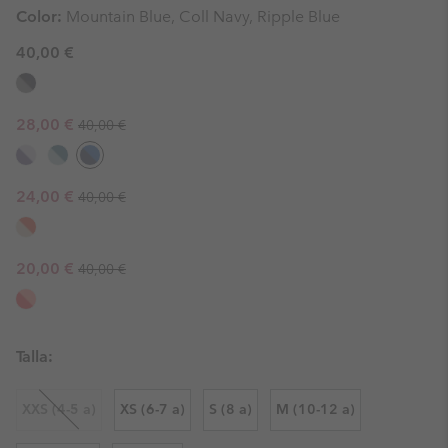
Color:
Mountain Blue, Coll Navy, Ripple Blue
40,00 €
Regular price:
Sale price:
28,00 €
40,00 €
Regular price:
Sale price:
24,00 €
40,00 €
Regular price:
Sale price:
20,00 €
40,00 €
Talla:
XXS (4-5 a)
XS (6-7 a)
S (8 a)
M (10-12 a)