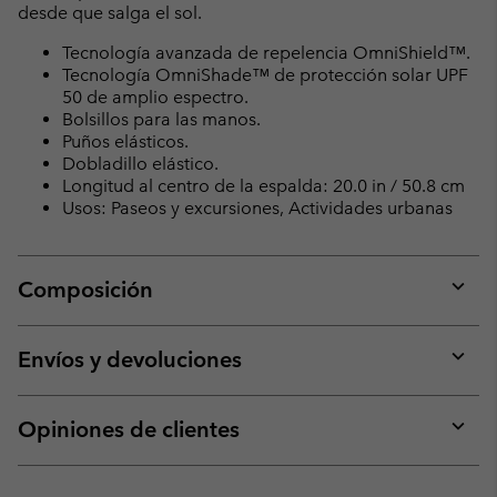
desde que salga el sol.
Tecnología avanzada de repelencia OmniShield™.
Tecnología OmniShade™ de protección solar UPF
50 de amplio espectro.
Bolsillos para las manos.
Puños elásticos.
Dobladillo elástico.
Longitud al centro de la espalda: 20.0 in / 50.8 cm
Usos: Paseos y excursiones, Actividades urbanas
Composición
Expan
or
collap
Envíos y devoluciones
sectio
Expan
or
collap
Opiniones de clientes
sectio
Expan
or
collap