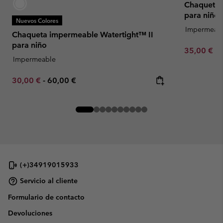
Chaqueta 
para niño
Nuevos Colores
Impermeab
Chaqueta impermeable Watertight™ II
para niño
Minimum sa
35,00 €
-
Impermeable
Minimum sale price:
Maximum price:
30,00 €
-
60,00 €
(+)34919015933
Servicio al cliente
Formulario de contacto
Devoluciones