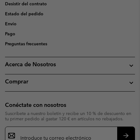
Desistir del contrato
Estado del pedido
Envío
Pago
Preguntas frecuentes
Acerca de Nosotros
Comprar
Conéctate con nosotros
Suscríbete a nuestro boletín y recibe un 10 % de descuento en
tu primer pedido al gastar 120 € en artículos no rebajados.
Suscripción
de