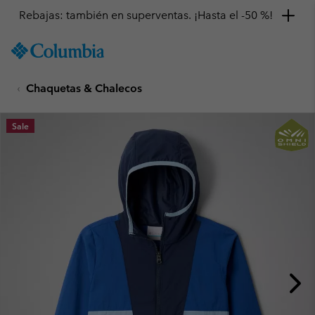
Rebajas: también en superventas. ¡Hasta el -50 %!
SKIP
Columbia
TO
Sportswear
CONTENT
Chaquetas & Chalecos
SKIP
TO
MAIN
Sale
NAV
SKIP
TO
SEARCH