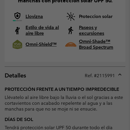
manchas con protección solar UPF 50.
Llovizna
Proteccion solar
Estilo de vida al
Paseos y
aire libre
excursiones
Omni-Shade™
Omni-Shield™
Broad Spectrum
Detalles
Ref. #
2115991
Expan
or
PROTECCIÓN FRENTE A UN TIEMPO IMPREDECIBLE
collap
Llévatelo al aire libre bajo la lluvia o el sol gracias a este
sectio
cortavientos con acabado repelente al agua y a las
manchas para que no se moje ni se ensucie.
DÍAS DE SOL
Tendrá protección solar UPF 50 durante todo el día