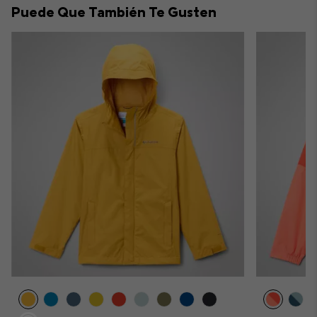
Puede Que También Te Gusten
sectio