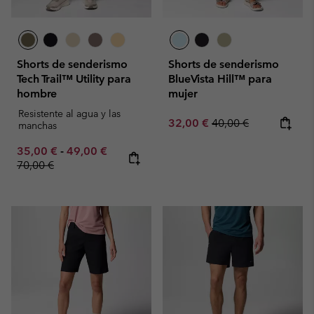
Shorts de senderismo
Shorts de senderismo
Tech Trail™ Utility para
BlueVista Hill™ para
hombre
mujer
Resistente al agua y las
Sale price:
Regular price:
32,00 €
40,00 €
manchas
Minimum sale price:
Maximum sale price:
Regular price:
35,00 €
-
49,00 €
70,00 €