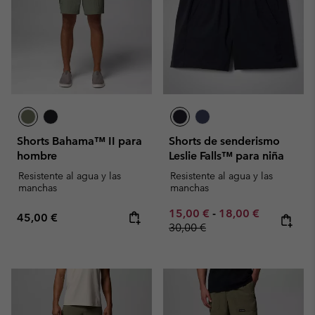
Shorts Bahama™ II para
Shorts de senderismo
hombre
Leslie Falls™ para niña
Resistente al agua y las
Resistente al agua y las
manchas
manchas
Minimum sale price:
Maximum sale pric
Regular pr
15,00 €
-
18,00 €
Regular price:
45,00 €
30,00 €