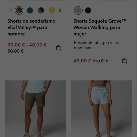
Shorts de senderismo
Shorts Sequoia Grove™
Vital Valley™ para
Woven Walking para
hombre
mujer
Resistente al agua y las
Minimum sale price:
Maximum sale price:
Regular price:
30,00 €
-
40,00 €
manchas
50,00 €
Sale price:
Regular price:
45,00 €
65,00 €