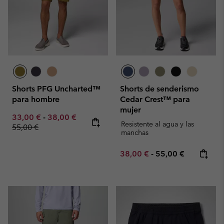
Shorts PFG Uncharted™
Shorts de senderismo
para hombre
Cedar Crest™ para
mujer
Minimum sale price:
Maximum sale price:
Regular price:
33,00 €
-
38,00 €
Resistente al agua y las
55,00 €
manchas
Minimum sale price:
Maximum price:
38,00 €
-
55,00 €