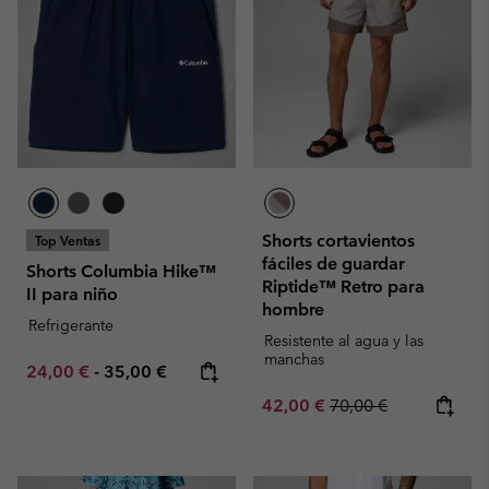
Shorts cortavientos
Top Ventas
fáciles de guardar
Shorts Columbia Hike™
Riptide™ Retro para
II para niño
hombre
Refrigerante
Resistente al agua y las
manchas
Minimum sale price:
Maximum price:
24,00 €
-
35,00 €
Sale price:
Regular price:
42,00 €
70,00 €