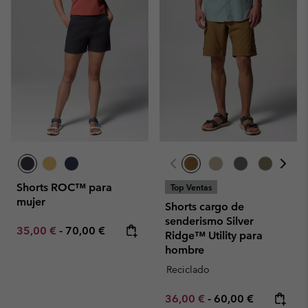
Shorts ROC™ para
Top Ventas
mujer
Shorts cargo de
senderismo Silver
Minimum sale price:
Maximum price:
35,00 €
-
70,00 €
Ridge™ Utility para
hombre
Reciclado
Minimum sale price:
Maximum price:
36,00 €
-
60,00 €