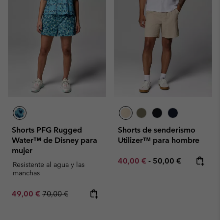
Shorts PFG Rugged
Shorts de senderismo
Water™ de Disney para
Utilizer™ para hombre
mujer
Minimum sale price:
Maximum price:
40,00 €
-
50,00 €
Resistente al agua y las
manchas
Sale price:
Regular price:
49,00 €
70,00 €