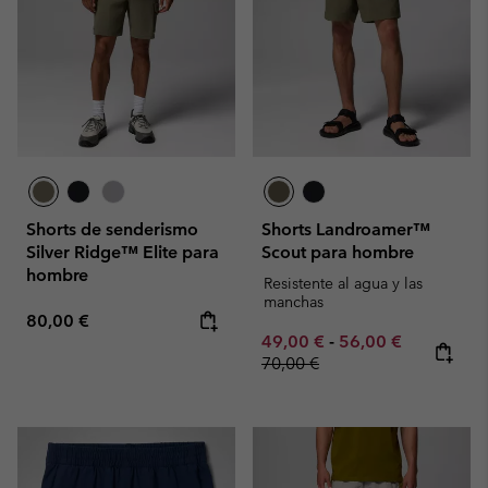
Shorts de senderismo
Shorts Landroamer™
Silver Ridge™ Elite para
Scout para hombre
hombre
Resistente al agua y las
manchas
Regular price:
80,00 €
Minimum sale price:
Maximum sale pric
Regular pr
49,00 €
-
56,00 €
70,00 €