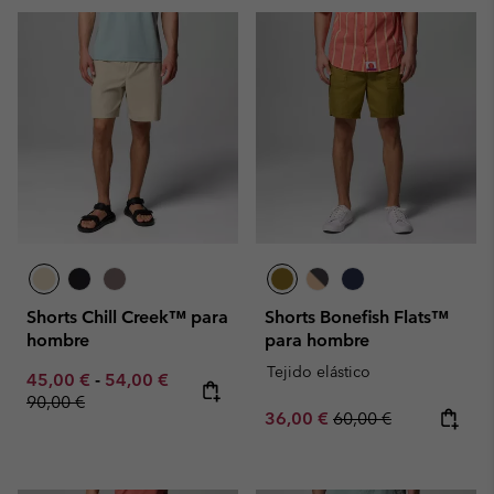
Shorts Chill Creek™ para
Shorts Bonefish Flats™
hombre
para hombre
Tejido elástico
Minimum sale price:
Maximum sale price:
Regular price:
45,00 €
-
54,00 €
90,00 €
Sale price:
Regular price:
36,00 €
60,00 €