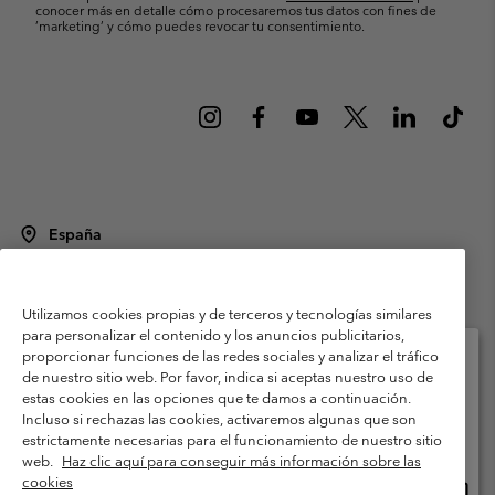
conocer más en detalle cómo procesaremos tus datos con fines de
’marketing’ y cómo puedes revocar tu consentimiento.
España
©
2026
Columbia Sportswear Spain S.L.U. Avenida del Doctor Arce, 14,
28002 Madrid, España. Todos los derechos reservados.
Utilizamos cookies propias y de terceros y tecnologías similares
Condiciones de uso
Terminos de Venta
Garantía
para personalizar el contenido y los anuncios publicitarios,
Política de Privacidad
proporcionar funciones de las redes sociales y analizar el tráfico
de nuestro sitio web. Por favor, indica si aceptas nuestro uso de
Términos y condiciones del programa de miembros
estas cookies en las opciones que te damos a continuación.
Selecciona tu país e idioma envío
Incluso si rechazas las cookies, activaremos algunas que son
Términos De Uso Del Contenido Generado Por Los Usuarios
Compras en línea disponibles
estrictamente necesarias para el funcionamiento de nuestro sitio
Impressum
Cookies
Public CBCR
web.
Haz clic aquí para conseguir más información sobre las
cookies
Comp
United States