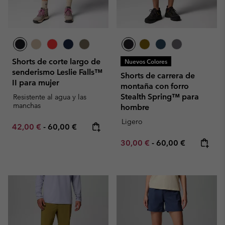
Shorts de corte largo de
Nuevos Colores
senderismo Leslie Falls™
Shorts de carrera de
II para mujer
montaña con forro
Stealth Spring™ para
Resistente al agua y las
manchas
hombre
Ligero
Minimum sale price:
Maximum price:
42,00 €
-
60,00 €
Minimum sale price:
Maximum price:
30,00 €
-
60,00 €