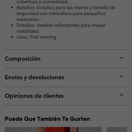
cobertura y comodidad.
Bolsillos: bolsillos para las manos y bolsillo de
seguridad con cremallera para pequeños
esenciales.
Detalles: detalles reflectantes para mayor
visibilidad.
Usos: Trail running
Composición
Expan
or
collap
Envíos y devoluciones
sectio
Expan
or
collap
Opiniones de clientes
sectio
Expan
or
collap
Puede Que También Te Gusten
sectio