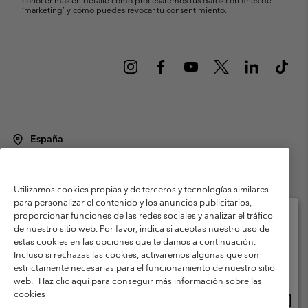
’marketing’ y cómo puedes revocar tu consentimiento.
España
©
2026
Columbia Sportswear Spain S.L.U. Avenida del Doctor Arce, 14,
28002 Madrid, España. Todos los derechos reservados.
Utilizamos cookies propias y de terceros y tecnologías similares
Condiciones de uso
Terminos de Venta
Garantía
para personalizar el contenido y los anuncios publicitarios,
Política de Privacidad
proporcionar funciones de las redes sociales y analizar el tráfico
de nuestro sitio web. Por favor, indica si aceptas nuestro uso de
Términos y condiciones del programa de miembros
estas cookies en las opciones que te damos a continuación.
Selecciona tu país e idioma envío
Incluso si rechazas las cookies, activaremos algunas que son
Términos De Uso Del Contenido Generado Por Los Usuarios
Compras en línea disponibles
estrictamente necesarias para el funcionamiento de nuestro sitio
Impressum
Cookies
Public CBCR
web.
Haz clic aquí para conseguir más información sobre las
cookies
Comp
United States