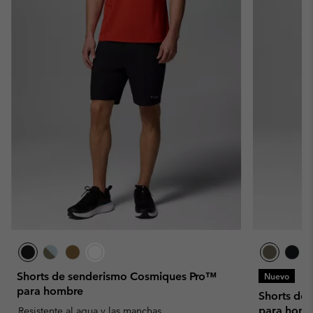
Shorts de senderismo Cosmiques Pro™
Nuevo
para hombre
Shorts de 
para homb
Resistente al agua y las manchas