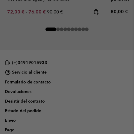
Regular pr
Minimum sale price:
Maximum sale price:
Regular price:
80,00 €
72,00 €
-
76,00 €
90,00 €
(+)34919015933
Servicio al cliente
Formulario de contacto
Devoluciones
Desistir del contrato
Estado del pedido
Envío
Pago