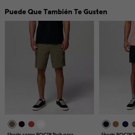
Puede Que También Te Gusten
Shorts cargo ROC™ Tech para
Shorts ROC™ T