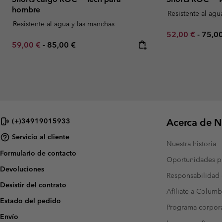
hombre
Resistente al agu
Resistente al agua y las manchas
Minimum sale p
Maxi
52,00 €
-
75,0
Minimum sale price:
Maximum price:
59,00 €
-
85,00 €
Acerca de N
(+)34919015933
Servicio al cliente
Nuestra historia
Formulario de contacto
Oportunidades pr
Devoluciones
Responsabilidad 
Desistir del contrato
Afíliate a Columb
Estado del pedido
Programa corpora
Envío