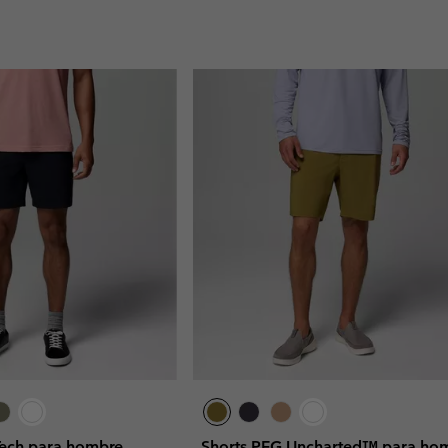
ech para hombre
Shorts PFG Uncharted™ para ho