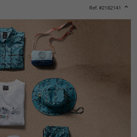
Ref. #
2182141
Expan
or
collap
sectio