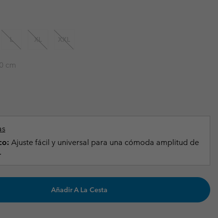
Invierno & de Esquí
Invierno & de Esquí
Guía De Artícolos Impermeables
Guía De Artícolos Impermeables
as grandes
 para mujer
L
XL
XXL
s para hombre
0 cm
as
co:
Ajuste fácil y universal para una cómoda amplitud de
.
Añadir A La Cesta