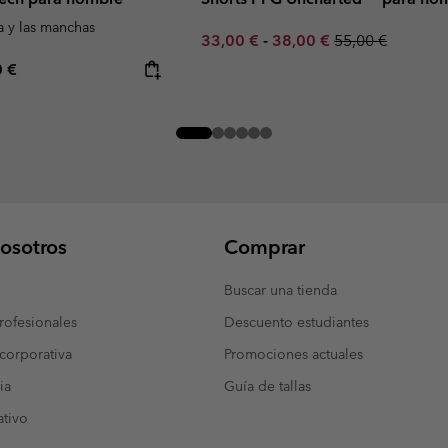
a y las manchas
Minimum sale price:
Maximum sale price:
Regular price:
33,00 €
-
38,00 €
55,00 €
rice:
mum price:
0 €
osotros
Comprar
Buscar una tienda
ofesionales
Descuento estudiantes
corporativa
Promociones actuales
ia
Guía de tallas
tivo