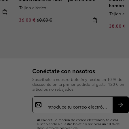
hombre
Tejido elástico
Tejido elá
Sale price:
Regular price:
36,00 €
60,00 €
Minimum s
38,00 €
Conéctate con nosotros
Suscríbete a nuestro boletín y recibe un 10 % de
descuento en tu primer pedido al gastar 120 € en
artículos no rebajados.
Suscripción
de
correo
Susc
electrónico
Al enviar tu dirección de correo electrónico, te estás
suscribiendo a nuestro boletín y recibirás un 10 % de
descuento de bienvenida.