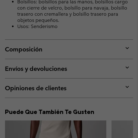
Bolsillos: bolsillos para las manos, bolsillos cargo
con cierre de velcro, bolsillo para navaja, bolsillo
trasero con cremallera y bolsillo trasero para
objetos pequeños.
Usos: Senderismo
Composición
Expan
or
collap
Envíos y devoluciones
sectio
Expan
or
collap
Opiniones de clientes
sectio
Expan
or
collap
Puede Que También Te Gusten
sectio