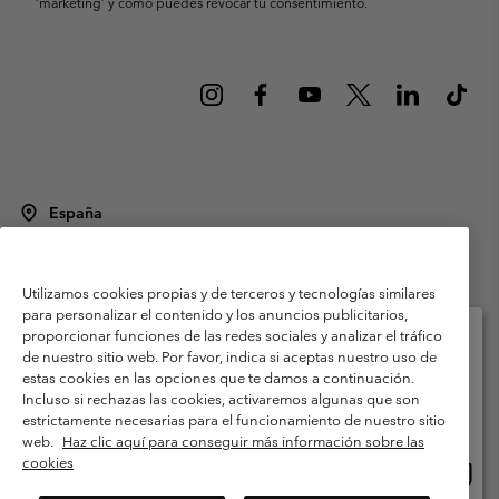
’marketing’ y cómo puedes revocar tu consentimiento.
España
©
2026
Columbia Sportswear Spain S.L.U. Avenida del Doctor Arce, 14,
28002 Madrid, España. Todos los derechos reservados.
Utilizamos cookies propias y de terceros y tecnologías similares
Condiciones de uso
Terminos de Venta
Garantía
para personalizar el contenido y los anuncios publicitarios,
Política de Privacidad
proporcionar funciones de las redes sociales y analizar el tráfico
de nuestro sitio web. Por favor, indica si aceptas nuestro uso de
Términos y condiciones del programa de miembros
estas cookies en las opciones que te damos a continuación.
Selecciona tu país e idioma envío
Incluso si rechazas las cookies, activaremos algunas que son
Términos De Uso Del Contenido Generado Por Los Usuarios
Compras en línea disponibles
estrictamente necesarias para el funcionamiento de nuestro sitio
Impressum
Cookies
Public CBCR
web.
Haz clic aquí para conseguir más información sobre las
cookies
Comp
United States
en
Servicio al cliente: Lu. - Vi. de 9:00 a 13:00 y de 14:00 a 18:00