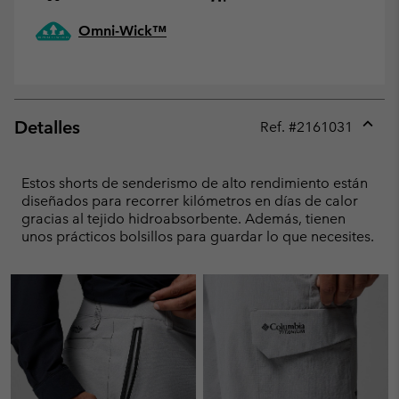
Omni-Wick™
Detalles
Ref. #
2161031
Expan
or
collap
Estos shorts de senderismo de alto rendimiento están
sectio
diseñados para recorrer kilómetros en días de calor
gracias al tejido hidroabsorbente. Además, tienen
unos prácticos bolsillos para guardar lo que necesites.