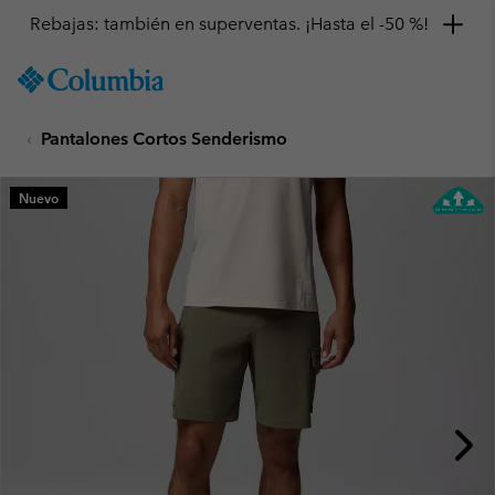
Rebajas: también en superventas. ¡Hasta el -50 %!
SKIP
Columbia
TO
Sportswear
CONTENT
Pantalones Cortos Senderismo
SKIP
TO
MAIN
Nuevo
NAV
SKIP
TO
SEARCH