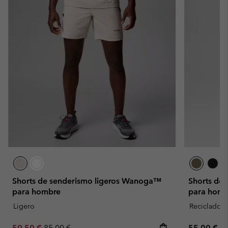
Shorts de senderismo ligeros Wanoga™
Shorts de 
para hombre
para homb
Ligero
Reciclado
Sale price:
Regular price:
Regular pr
59,50 €
85,00 €
55,00 €