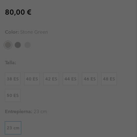
Regular price:
80,00 €
Color:
Stone Green
Talla:
38 ES
40 ES
42 ES
44 ES
46 ES
48 ES
50 ES
Entrepierna:
23 cm
23 cm