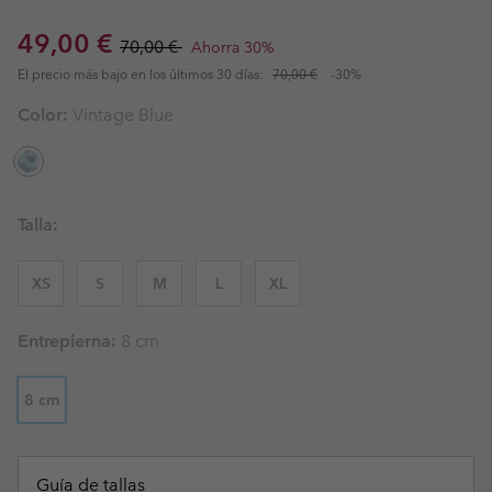
Sale price:
Regular price:
49,00 €
70,00 €
Ahorra 30%
El precio más bajo en los últimos 30 días:
70,00 €
-30%
Color:
Vintage Blue
Talla:
XS
S
M
L
XL
Entrepierna:
8 cm
8 cm
Guía de tallas