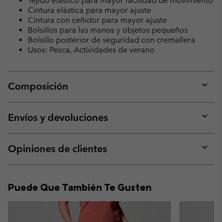
Tejido elástico para mayor facilidad de movimiento
Cintura elástica para mayor ajuste
Cintura con ceñidor para mayor ajuste
Bolsillos para las manos y objetos pequeños
Bolsillo posterior de seguridad con cremallera
Usos: Pesca, Actividades de verano
Composición
Expan
or
collap
Envíos y devoluciones
sectio
Expan
or
collap
Opiniones de clientes
sectio
Expan
or
collap
Puede Que También Te Gusten
sectio