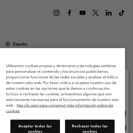
España
©
2026
Columbia Sportswear Spain S.L.U. Avenida del Doctor Arce, 14,
28002 Madrid, España. Todos los derechos reservados.
Utilizamos cookies propias y de terceros y tecnologías similares
Condiciones de uso
Terminos de Venta
Garantía
para personalizar el contenido y los anuncios publicitarios,
Política de Privacidad
proporcionar funciones de las redes sociales y analizar el tráfico
de nuestro sitio web. Por favor, indica si aceptas nuestro uso de
Términos y condiciones del programa de miembros
estas cookies en las opciones que te damos a continuación.
Selecciona tu país e idioma envío
Incluso si rechazas las cookies, activaremos algunas que son
Términos De Uso Del Contenido Generado Por Los Usuarios
Compras en línea disponibles
estrictamente necesarias para el funcionamiento de nuestro sitio
Impressum
Cookies
Public CBCR
web.
Haz clic aquí para conseguir más información sobre las
cookies
Comp
United States
en
Servicio al cliente: Lu. - Vi. de 9:00 a 13:00 y de 14:00 a 18:00
(+)34919015933
línea
Aceptar todas las
Rechazar todas las
Comp
España
dispon
cookies
cookies
en