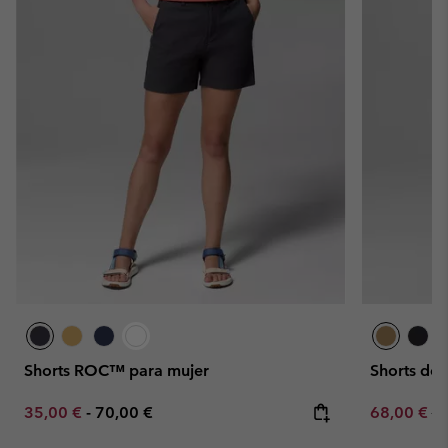
Shorts ROC™ para mujer
Shorts de
Minimum sale price:
Maximum price:
Sale price:
Re
35,00 €
-
70,00 €
68,00 €
80