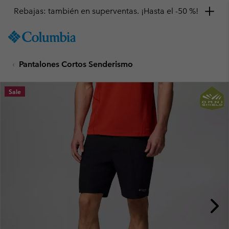
Rebajas: también en superventas. ¡Hasta el -50 %!
SKIP
Columbia
TO
Sportswear
CONTENT
Pantalones Cortos Senderismo
SKIP
TO
MAIN
Sale
NAV
SKIP
TO
SEARCH