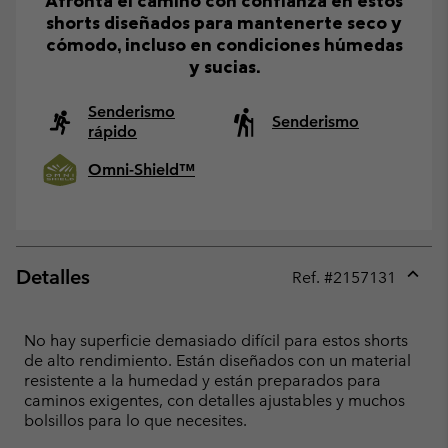
Afronta el camino con confianza en estos
shorts diseñados para mantenerte seco y
cómodo, incluso en condiciones húmedas
y sucias.
Senderismo
Senderismo
rápido
Omni-Shield™
Detalles
Ref. #
2157131
Expan
or
collap
No hay superficie demasiado difícil para estos shorts
sectio
de alto rendimiento. Están diseñados con un material
resistente a la humedad y están preparados para
caminos exigentes, con detalles ajustables y muchos
bolsillos para lo que necesites.