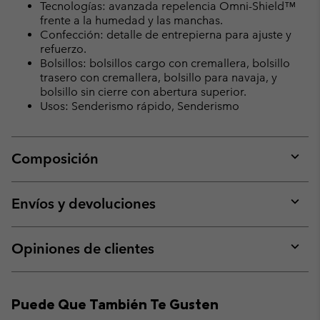
Tecnologías: avanzada repelencia Omni-Shield™
frente a la humedad y las manchas.
Confección: detalle de entrepierna para ajuste y
refuerzo.
Bolsillos: bolsillos cargo con cremallera, bolsillo
trasero con cremallera, bolsillo para navaja, y
bolsillo sin cierre con abertura superior.
Usos: Senderismo rápido, Senderismo
Composición
Expan
or
collap
Envíos y devoluciones
sectio
Expan
or
collap
Opiniones de clientes
sectio
Expan
or
collap
Puede Que También Te Gusten
sectio