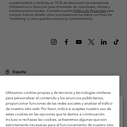
nuestro boletín y recibirás un 10 % de descuento de bienvenida.
Utilizaremos tu dirección para informarte de novedades, ofertas y
eventos promocionales. Consulta nuestra
Política de Privacidad
para
conocer más en detalle cómo procesaremos tus datos con fines de
’marketing’ y cómo puedes revocar tu consentimiento.
España
©
2026
Columbia Sportswear Spain S.L.U. Avenida del Doctor Arce, 14,
28002 Madrid, España. Todos los derechos reservados.
Utilizamos cookies propias y de terceros y tecnologías similares
Condiciones de uso
Terminos de Venta
Garantía
para personalizar el contenido y los anuncios publicitarios,
Política de Privacidad
proporcionar funciones de las redes sociales y analizar el tráfico
de nuestro sitio web. Por favor, indica si aceptas nuestro uso de
Términos y condiciones del programa de miembros
estas cookies en las opciones que te damos a continuación.
Selecciona tu país e idioma envío
Incluso si rechazas las cookies, activaremos algunas que son
Términos De Uso Del Contenido Generado Por Los Usuarios
Compras en línea disponibles
estrictamente necesarias para el funcionamiento de nuestro sitio