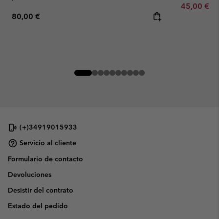
Minimum sa
45,00 €
-
Regular price:
80,00 €
(+)34919015933
Servicio al cliente
Formulario de contacto
Devoluciones
Desistir del contrato
Estado del pedido