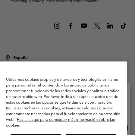
’marketing’ y cómo puedes revocar tu consentimiento.
España
©
2026
Columbia Sportswear Spain S.L.U. Avenida del Doctor Arce, 14,
28002 Madrid, España. Todos los derechos reservados.
Utilizamos cookies propias y de terceros y tecnologías similares
Condiciones de uso
Terminos de Venta
Garantía
para personalizar el contenido y los anuncios publicitarios,
Política de Privacidad
proporcionar funciones de las redes sociales y analizar el tráfico
de nuestro sitio web. Por favor, indica si aceptas nuestro uso de
Términos y condiciones del programa de miembros
estas cookies en las opciones que te damos a continuación.
Selecciona tu país e idioma envío
Incluso si rechazas las cookies, activaremos algunas que son
Términos De Uso Del Contenido Generado Por Los Usuarios
Compras en línea disponibles
estrictamente necesarias para el funcionamiento de nuestro sitio
Impressum
Cookies
Public CBCR
web.
Haz clic aquí para conseguir más información sobre las
cookies
Comp
United States
en
Servicio al cliente: Lu. - Vi. de 9:00 a 13:00 y de 14:00 a 18:00