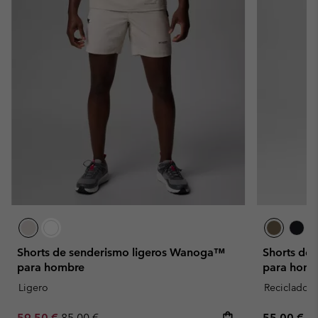
Shorts de senderismo ligeros Wanoga™
Shorts de 
para hombre
para homb
Ligero
Reciclado
Sale price:
Regular price:
Regular pr
59,50 €
85,00 €
55,00 €