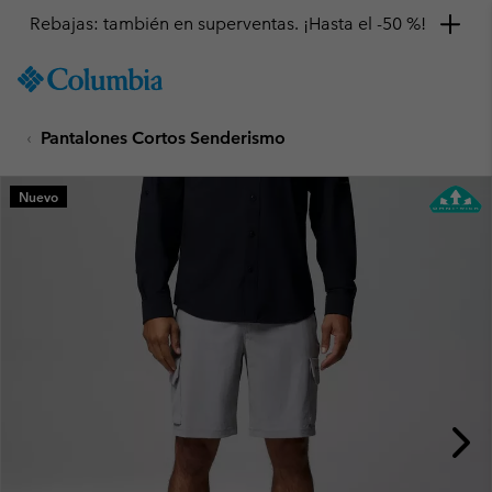
Rebajas: también en superventas. ¡Hasta el -50 %!
SKIP
Columbia
TO
Sportswear
CONTENT
Pantalones Cortos Senderismo
SKIP
TO
MAIN
Nuevo
NAV
SKIP
TO
SEARCH