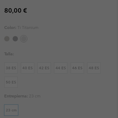
Regular price:
80,00 €
Color:
Ti Titanium
Talla:
38 ES
40 ES
42 ES
44 ES
46 ES
48 ES
50 ES
Entrepierna:
23 cm
23 cm