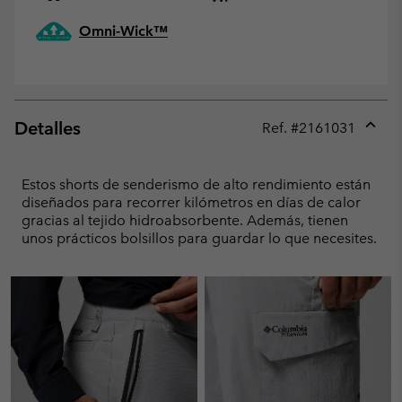
Omni-Wick™
Detalles
Ref. #
2161031
Expan
or
collap
Estos shorts de senderismo de alto rendimiento están
sectio
diseñados para recorrer kilómetros en días de calor
gracias al tejido hidroabsorbente. Además, tienen
unos prácticos bolsillos para guardar lo que necesites.