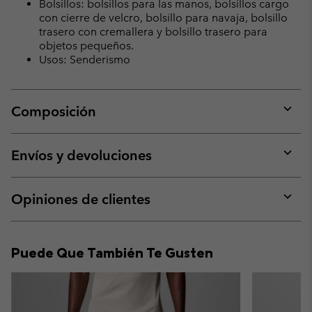
Bolsillos: bolsillos para las manos, bolsillos cargo
con cierre de velcro, bolsillo para navaja, bolsillo
trasero con cremallera y bolsillo trasero para
objetos pequeños.
Usos: Senderismo
Composición
Expan
or
collap
Envíos y devoluciones
sectio
Expan
or
collap
Opiniones de clientes
sectio
Expan
or
collap
Puede Que También Te Gusten
sectio