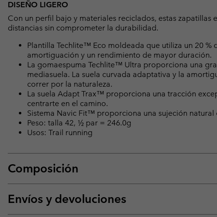
DISEÑO LIGERO
Con un perfil bajo y materiales reciclados, estas zapatilla
distancias sin comprometer la durabilidad.
Plantilla Techlite™ Eco moldeada que utiliza un 20 % 
amortiguación y un rendimiento de mayor duración.
La gomaespuma Techlite™ Ultra proporciona una gran
mediasuela. La suela curvada adaptativa y la amortig
correr por la naturaleza.
La suela Adapt Trax™ proporciona una tracción exce
centrarte en el camino.
Sistema Navic Fit™ proporciona una sujeción natural 
Peso: talla 42, ½ par = 246.0g
Usos: Trail running
Composición
Envíos y devoluciones