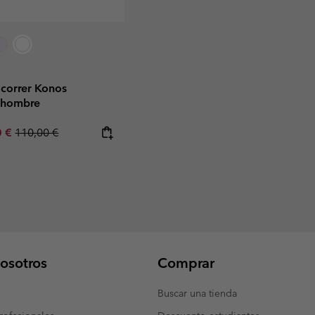
 correr Konos
 hombre
rice:
um sale price:
Regular price:
0 €
110,00 €
osotros
Comprar
Buscar una tienda