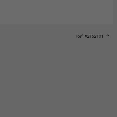
Ref. #
2162101
Expan
or
collap
sectio