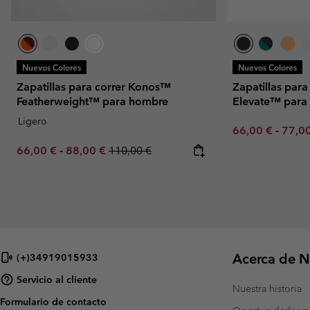
Nuevos Colores
Nuevos Colores
Zapatillas para correr Konos™
Zapatillas para
Featherweight™ para hombre
Elevate™ para
Ligero
Minimum sale p
Maxim
66,00 €
-
77,0
Minimum sale price:
Maximum sale price:
Regular price:
66,00 €
-
88,00 €
110,00 €
Acerca de N
(+)34919015933
Servicio al cliente
Nuestra historia
Formulario de contacto