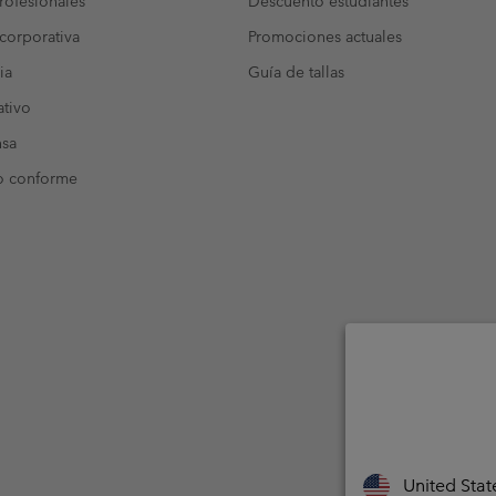
ofesionales
Descuento estudiantes
corporativa
Promociones actuales
ia
Guía de tallas
tivo
nsa
o conforme
United Stat