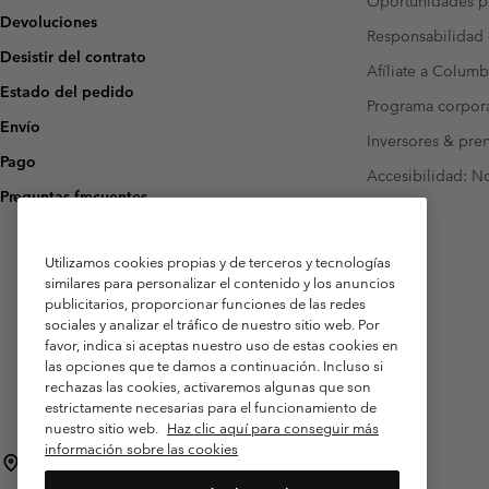
Oportunidades pr
Devoluciones
Responsabilidad 
Desistir del contrato
Afíliate a Columb
Estado del pedido
Programa corpora
Envío
Inversores & pre
Pago
Accesibilidad: N
Preguntas frecuentes
Utilizamos cookies propias y de terceros y tecnologías
similares para personalizar el contenido y los anuncios
publicitarios, proporcionar funciones de las redes
sociales y analizar el tráfico de nuestro sitio web. Por
favor, indica si aceptas nuestro uso de estas cookies en
las opciones que te damos a continuación. Incluso si
rechazas las cookies, activaremos algunas que son
estrictamente necesarias para el funcionamiento de
nuestro sitio web.
Haz clic aquí para conseguir más
información sobre las cookies
España