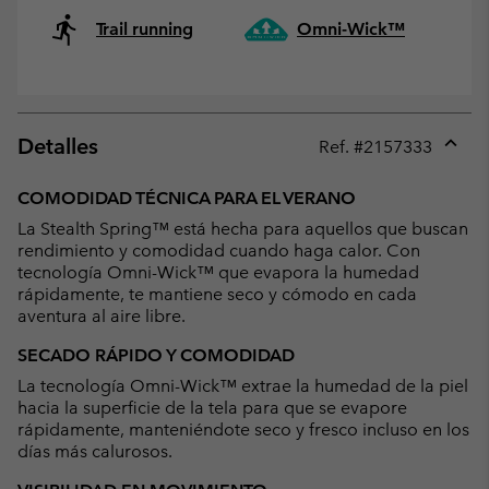
Trail running
Omni-Wick™
Detalles
Ref. #
2157333
Expan
or
COMODIDAD TÉCNICA PARA EL VERANO
collap
La Stealth Spring™ está hecha para aquellos que buscan
sectio
rendimiento y comodidad cuando haga calor. Con
tecnología Omni-Wick™ que evapora la humedad
rápidamente, te mantiene seco y cómodo en cada
aventura al aire libre.
SECADO RÁPIDO Y COMODIDAD
La tecnología Omni-Wick™ extrae la humedad de la piel
hacia la superficie de la tela para que se evapore
rápidamente, manteniéndote seco y fresco incluso en los
días más calurosos.