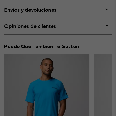
or
collap
Envíos y devoluciones
sectio
Expan
or
collap
Opiniones de clientes
sectio
Expan
or
collap
Puede Que También Te Gusten
sectio