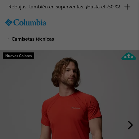
Rebajas: también en superventas. ¡Hasta el -50 %!
SKIP
Columbia
TO
Sportswear
CONTENT
Camisetas técnicas
SKIP
TO
MAIN
Nuevos Colores
NAV
SKIP
TO
SEARCH