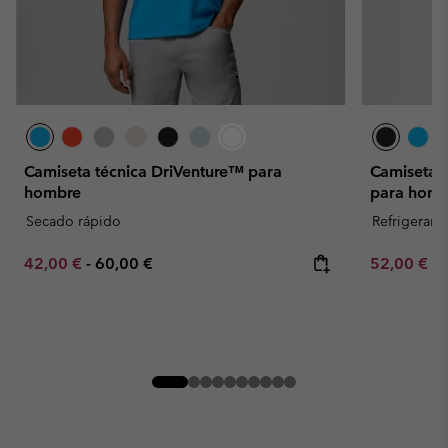
Camiseta técnica DriVenture™ para
Camiseta 
hombre
para homb
Secado rápido
Refrigerant
Minimum sale price:
Maximum price:
Minimum sa
42,00 €
-
60,00 €
52,00 €
-