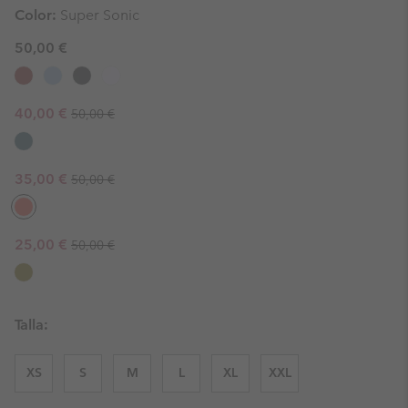
Color:
Super Sonic
50,00 €
Regular price:
Sale price:
40,00 €
50,00 €
Regular price:
Sale price:
35,00 €
50,00 €
Regular price:
Sale price:
25,00 €
50,00 €
Talla:
XS
S
M
L
XL
XXL