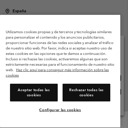
España
©
2026
Columbia Sportswear Spain S.L.U. Avenida del Doctor Arce, 14,
28002 Madrid, España. Todos los derechos reservados.
Utilizamos cookies propias y de terceros y tecnologías similares
Condiciones de uso
Terminos de Venta
Garantía
para personalizar el contenido y los anuncios publicitarios,
Política de Privacidad
proporcionar funciones de las redes sociales y analizar el tráfico
de nuestro sitio web. Por favor, indica si aceptas nuestro uso de
Términos y condiciones del programa de miembros
estas cookies en las opciones que te damos a continuación.
Selecciona tu país e idioma envío
Incluso si rechazas las cookies, activaremos algunas que son
Términos De Uso Del Contenido Generado Por Los Usuarios
Compras en línea disponibles
estrictamente necesarias para el funcionamiento de nuestro sitio
Impressum
Cookies
Public CBCR
web.
Haz clic aquí para conseguir más información sobre las
cookies
Comp
United States
en
Servicio al cliente: Lu. - Vi. de 9:00 a 13:00 y de 14:00 a 18:00
(+)34919015933
línea
Aceptar todas las
Rechazar todas las
Comp
España
dispon
cookies
cookies
en
línea
Ver Todos Los Países
dispon
Configurar las cookies
Menu
Buscar
Iniciar
Mini