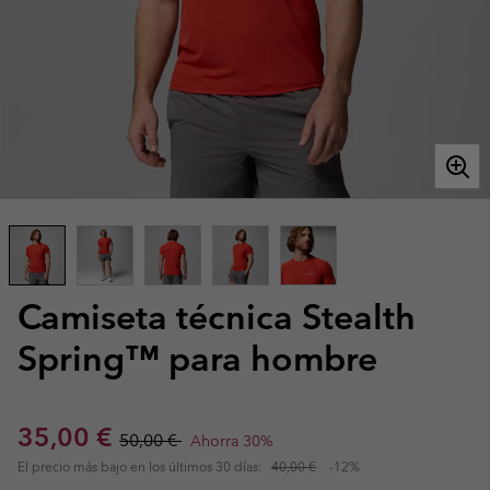
Camiseta técnica Stealth
Spring™ para hombre
Sale price:
Regular price:
35,00 €
50,00 €
Ahorra 30%
El precio más bajo en los últimos 30 días:
40,00 €
-12%