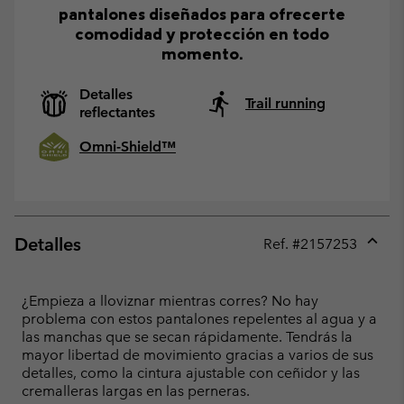
pantalones diseñados para ofrecerte
comodidad y protección en todo
momento.
Detalles
Trail running
reflectantes
Omni-Shield™
Detalles
Ref. #
2157253
Expan
or
collap
¿Empieza a lloviznar mientras corres? No hay
sectio
problema con estos pantalones repelentes al agua y a
las manchas que se secan rápidamente. Tendrás la
mayor libertad de movimiento gracias a varios de sus
detalles, como la cintura ajustable con ceñidor y las
cremalleras largas en las perneras.