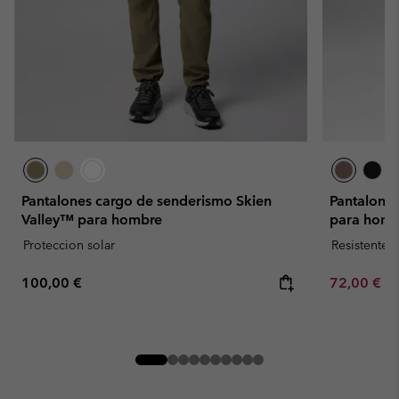
Pantalones cargo de senderismo Skien
Pantalones
Valley™ para hombre
para homb
Proteccion solar
Resistente 
Regular price:
Minimum sa
100,00 €
72,00 €
-