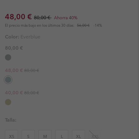
Sale price:
Regular price:
48,00 €
80,00 €
Ahorra 40%
El precio más bajo en los últimos 30 días:
56,00 €
-14%
Color:
Everblue
80,00 €
Regular price:
Sale price:
48,00 €
80,00 €
Regular price:
Sale price:
40,00 €
80,00 €
Talla:
XS
S
M
L
XL
XXL