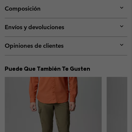
Composición
Expan
or
collap
Envíos y devoluciones
sectio
Expan
or
collap
Opiniones de clientes
sectio
Expan
or
collap
Puede Que También Te Gusten
sectio