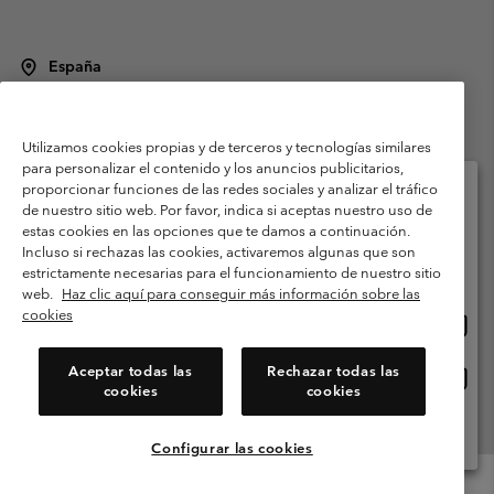
España
©
2026
Columbia Sportswear Spain S.L.U. Avenida del Doctor Arce, 14,
28002 Madrid, España. Todos los derechos reservados.
Utilizamos cookies propias y de terceros y tecnologías similares
Condiciones de uso
Terminos de Venta
Garantía
para personalizar el contenido y los anuncios publicitarios,
Política de Privacidad
proporcionar funciones de las redes sociales y analizar el tráfico
de nuestro sitio web. Por favor, indica si aceptas nuestro uso de
Términos y condiciones del programa de miembros
estas cookies en las opciones que te damos a continuación.
Selecciona tu país e idioma envío
Incluso si rechazas las cookies, activaremos algunas que son
Términos De Uso Del Contenido Generado Por Los Usuarios
Compras en línea disponibles
estrictamente necesarias para el funcionamiento de nuestro sitio
Impressum
Cookies
Public CBCR
web.
Haz clic aquí para conseguir más información sobre las
cookies
Comp
United States
en
Servicio al cliente: Lu. - Vi. de 9:00 a 13:00 y de 14:00 a 18:00
(+)34919015933
línea
Aceptar todas las
Rechazar todas las
Comp
España
dispon
cookies
cookies
en
línea
Ver Todos Los Países
dispon
Configurar las cookies