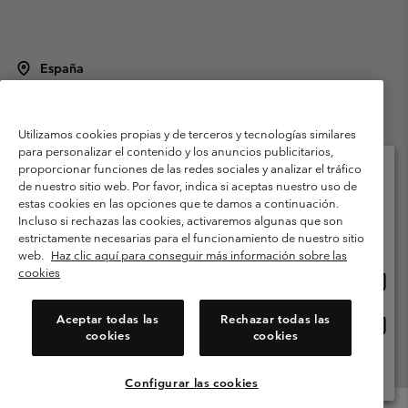
España
©
2026
Columbia Sportswear Spain S.L.U. Avenida del Doctor Arce, 14,
28002 Madrid, España. Todos los derechos reservados.
Utilizamos cookies propias y de terceros y tecnologías similares
Condiciones de uso
Terminos de Venta
Garantía
para personalizar el contenido y los anuncios publicitarios,
Política de Privacidad
proporcionar funciones de las redes sociales y analizar el tráfico
de nuestro sitio web. Por favor, indica si aceptas nuestro uso de
Términos y condiciones del programa de miembros
estas cookies en las opciones que te damos a continuación.
Selecciona tu país e idioma envío
Incluso si rechazas las cookies, activaremos algunas que son
Términos De Uso Del Contenido Generado Por Los Usuarios
Compras en línea disponibles
estrictamente necesarias para el funcionamiento de nuestro sitio
Impressum
Cookies
Public CBCR
web.
Haz clic aquí para conseguir más información sobre las
cookies
Comp
United States
en
Servicio al cliente: Lu. - Vi. de 9:00 a 13:00 y de 14:00 a 18:00
(+)34919015933
línea
Aceptar todas las
Rechazar todas las
Comp
España
dispon
cookies
cookies
en
línea
Ver Todos Los Países
dispon
Configurar las cookies