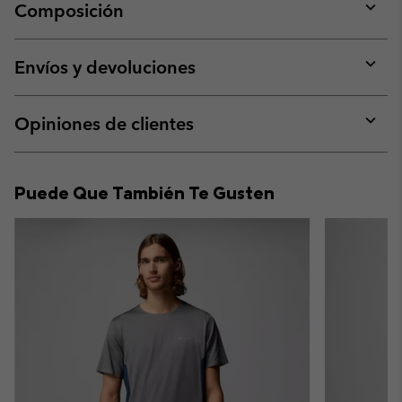
Composición
Expan
or
collap
Envíos y devoluciones
sectio
Expan
or
collap
Opiniones de clientes
sectio
Expan
or
collap
Puede Que También Te Gusten
sectio