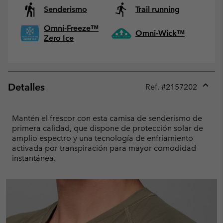
Senderismo
Trail running
Omni-Freeze™
Omni-Wick™
Zero Ice
Detalles
Ref. #
2157202
Expan
or
collap
Mantén el frescor con esta camisa de senderismo de
sectio
primera calidad, que dispone de protección solar de
amplio espectro y una tecnología de enfriamiento
activada por transpiración para mayor comodidad
instantánea.