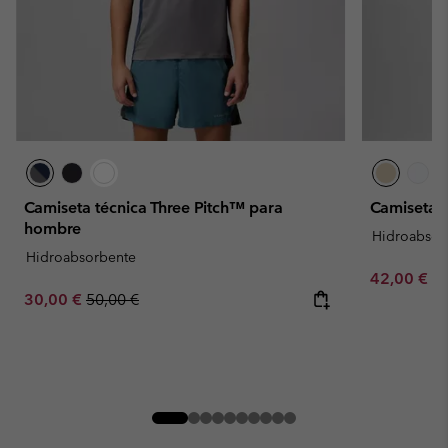
Camiseta técnica Three Pitch™ para
Camiseta 
hombre
Hidroabsor
Hidroabsorbente
Minimum sa
42,00 €
-
Sale price:
Regular price:
30,00 €
50,00 €