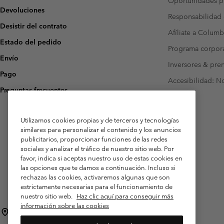
Oportunidades pr
Devoluciones
Responsabilidad 
Desistir del contrato
Afíliate a Columb
Estado del pedido
Programa corpora
Envío
Inversores & pre
Pago
Accesibilidad: N
Preguntas frecuentes
Utilizamos cookies propias y de terceros y tecnologías
similares para personalizar el contenido y los anuncios
publicitarios, proporcionar funciones de las redes
sociales y analizar el tráfico de nuestro sitio web. Por
favor, indica si aceptas nuestro uso de estas cookies en
las opciones que te damos a continuación. Incluso si
rechazas las cookies, activaremos algunas que son
estrictamente necesarias para el funcionamiento de
nuestro sitio web.
Haz clic aquí para conseguir más
información sobre las cookies
España