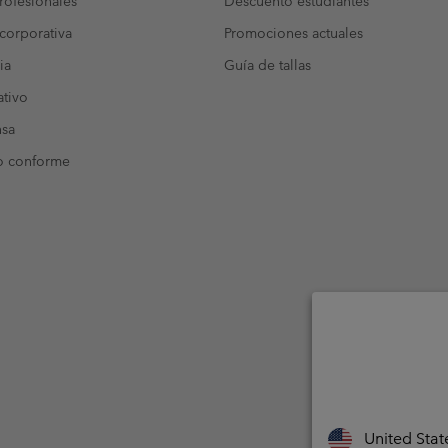
ofesionales
Descuento estudiantes
corporativa
Promociones actuales
ia
Guía de tallas
tivo
nsa
o conforme
United Stat