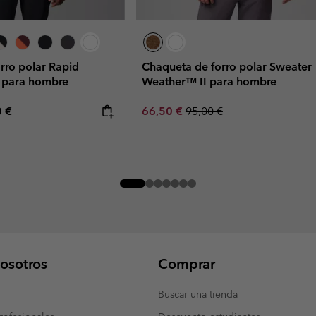
rro polar Rapid
Chaqueta de forro polar Sweater
I para hombre
Weather™ II para hombre
rice:
mum price:
Sale price:
Regular price:
0 €
66,50 €
95,00 €
osotros
Comprar
Buscar una tienda