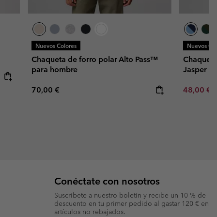
Nuevos Colores
Nuevos Col
Chaqueta de forro polar Alto Pass™
Chaqueta 
para hombre
Jasper R
Regular price:
Minimum s
70,00 €
48,00 €
Conéctate con nosotros
Suscríbete a nuestro boletín y recibe un 10 % de
descuento en tu primer pedido al gastar 120 € en
artículos no rebajados.