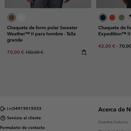
Chaqueta de forro polar Sweater
Chaqueta de fo
Weather™ II para hombre - Talla
Expedition™ I
grande
Minimum sale p
Maxi
42,00 €
-
70,0
Sale price:
Regular price:
70,00 €
100,00 €
Acerca de N
(+)34919015933
Servicio al cliente
Nuestra historia
Formulario de contacto