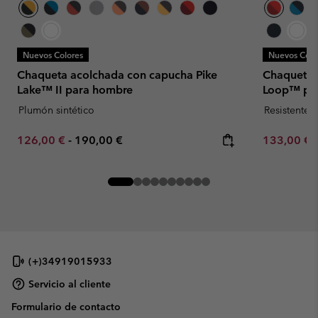
Nuevos Colores
Nuevos Colo
Chaqueta acolchada con capucha Pike
Chaqueta a
Lake™ II para hombre
Loop™ pa
Plumón sintético
Resistente 
Minimum sale price:
Maximum price:
Minimum sa
126,00 €
-
190,00 €
133,00 €
(+)34919015933
Servicio al cliente
Formulario de contacto