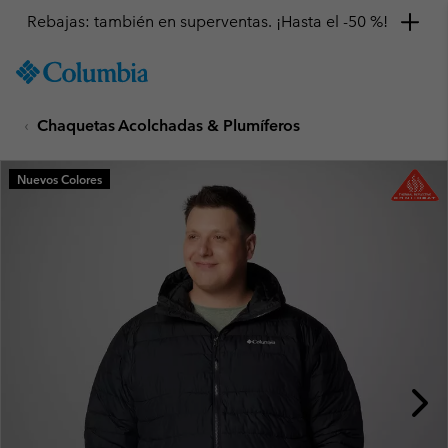
Rebajas: también en superventas. ¡Hasta el -50 %!
SKIP
Columbia
TO
Sportswear
CONTENT
Chaquetas Acolchadas & Plumíferos
SKIP
TO
MAIN
Nuevos Colores
NAV
SKIP
TO
SEARCH