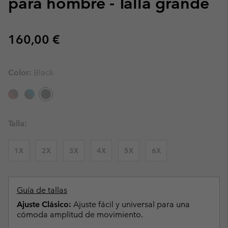
para hombre - Talla grande
Regular price:
160,00 €
Color:
Black
Talla:
1X
2X
3X
4X
5X
6X
Guía de tallas
Ajuste Clásico:
Ajuste fácil y universal para una
cómoda amplitud de movimiento.