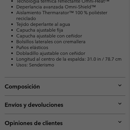
Tecnología térmica reflectante Omni-Heat™
Deperlancia avanzada Omni-Shield™
Aislamiento Thermarator™ 100 % poliéster
reciclado
Tejido deperlante al agua
Capucha ajustable fija
Capucha ajustable con ceñidor
Bolsillos laterales con cremallera
Puños elásticos
Dobladillo ajustable con ceñidor
Longitud al centro de la espalda: 31.0 in / 78.7 cm
Usos: Senderismo
Composición
Expan
or
collap
Envíos y devoluciones
sectio
Expan
or
collap
Opiniones de clientes
sectio
Expan