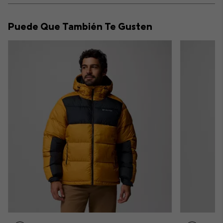
or
collap
Puede Que También Te Gusten
sectio