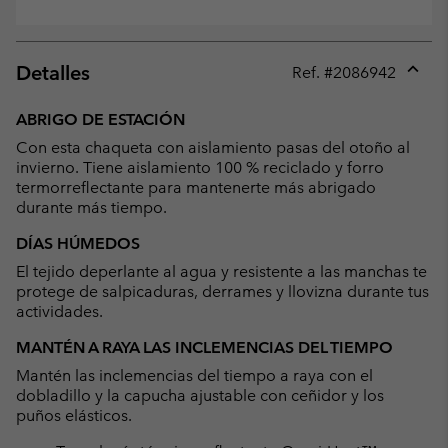
Detalles
Ref. #
2086942
Expan
or
ABRIGO DE ESTACIÓN
collap
Con esta chaqueta con aislamiento pasas del otoño al
sectio
invierno. Tiene aislamiento 100 % reciclado y forro
termorreflectante para mantenerte más abrigado
durante más tiempo.
DÍAS HÚMEDOS
El tejido deperlante al agua y resistente a las manchas te
protege de salpicaduras, derrames y llovizna durante tus
actividades.
MANTÉN A RAYA LAS INCLEMENCIAS DEL TIEMPO
Mantén las inclemencias del tiempo a raya con el
dobladillo y la capucha ajustable con ceñidor y los
puños elásticos.