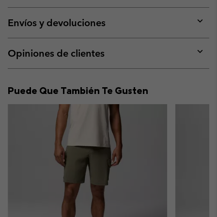
Expan
or
collap
Envíos y devoluciones
sectio
Expan
or
collap
Opiniones de clientes
sectio
Expan
or
collap
Puede Que También Te Gusten
sectio