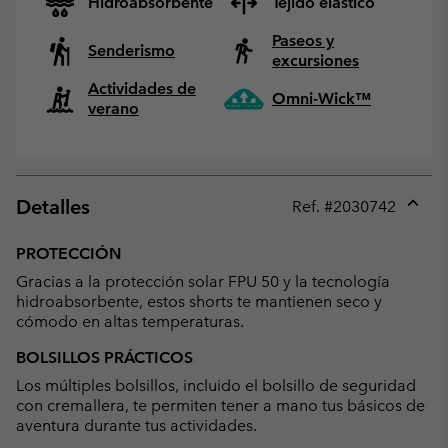
Hidroabsorbente
Tejido elástico
Paseos y
Senderismo
excursiones
Actividades de
Omni-Wick™
verano
Detalles
Ref. #
2030742
Expan
or
PROTECCIÓN
collap
Gracias a la protección solar FPU 50 y la tecnología
sectio
hidroabsorbente, estos shorts te mantienen seco y
cómodo en altas temperaturas.
BOLSILLOS PRÁCTICOS
Los múltiples bolsillos, incluido el bolsillo de seguridad
con cremallera, te permiten tener a mano tus básicos de
aventura durante tus actividades.