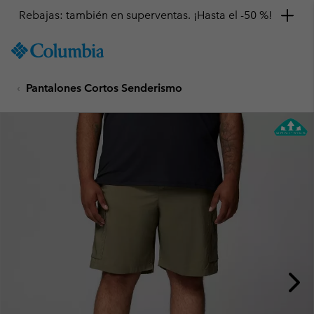
Rebajas: también en superventas. ¡Hasta el -50 %!
SKIP
Columbia
TO
Sportswear
CONTENT
Pantalones Cortos Senderismo
SKIP
TO
MAIN
NAV
SKIP
TO
SEARCH