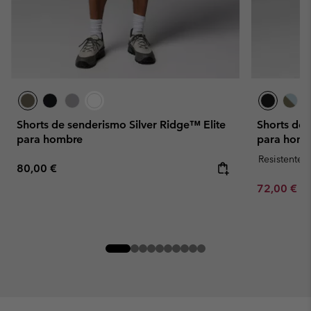
Shorts de senderismo Silver Ridge™ Elite
Shorts de
para hombre
para homb
Resistente 
Regular price:
80,00 €
Minimum sa
72,00 €
-