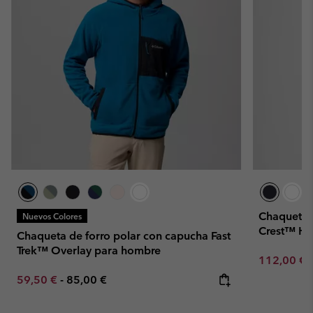
Chaqueta d
Nuevos Colores
Crest™ Hy
Chaqueta de forro polar con capucha Fast
Trek™ Overlay para hombre
Sale price:
112,00 €
Minimum sale price:
Maximum price:
59,50 €
-
85,00 €