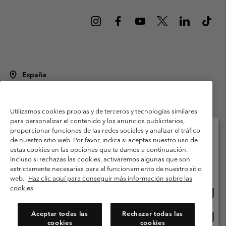
España
©
2026
Columbia Sportswear Spain S.L.U. Avenida del Doctor Arce, 14,
28002 Madrid, España. Todos los derechos reservados.
Utilizamos cookies propias y de terceros y tecnologías similares
Condiciones de uso
Terminos de Venta
Garantía
para personalizar el contenido y los anuncios publicitarios,
Política de Privacidad
proporcionar funciones de las redes sociales y analizar el tráfico
de nuestro sitio web. Por favor, indica si aceptas nuestro uso de
Términos y condiciones del programa de miembros
estas cookies en las opciones que te damos a continuación.
Selecciona tu país e idioma envío
Incluso si rechazas las cookies, activaremos algunas que son
Términos De Uso Del Contenido Generado Por Los Usuarios
Compras en línea disponibles
estrictamente necesarias para el funcionamiento de nuestro sitio
Impressum
Cookies
Public CBCR
web.
Haz clic aquí para conseguir más información sobre las
cookies
Comp
United States
en
Servicio al cliente: Lu. - Vi. de 9:00 a 13:00 y de 14:00 a 18:00
(+)34919015933
línea
Aceptar todas las
Rechazar todas las
Comp
España
dispon
cookies
cookies
en