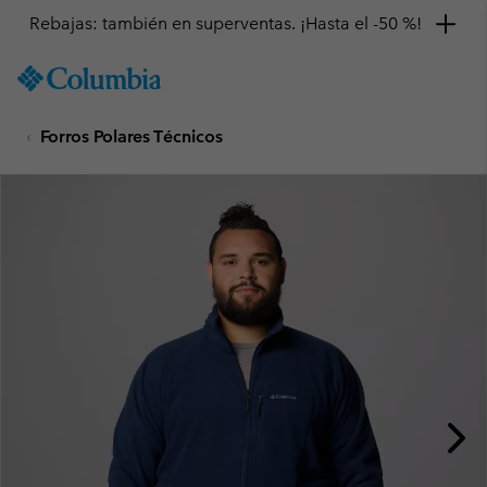
Rebajas: también en superventas. ¡Hasta el -50 %!
SKIP
Columbia
TO
Sportswear
CONTENT
Forros Polares Técnicos
SKIP
TO
MAIN
NAV
SKIP
TO
SEARCH