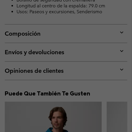
Longitud al centro de la espalda: 79.0 cm
Usos: Paseos y excursiones, Senderismo
Composición
Expan
or
collap
Envíos y devoluciones
sectio
Expan
or
collap
Opiniones de clientes
sectio
Expan
or
collap
Puede Que También Te Gusten
sectio