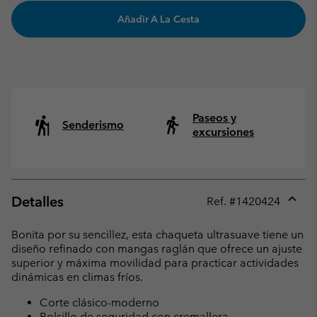
Añadir A La Cesta
Paseos y
Senderismo
excursiones
Detalles
Ref. #
1420424
Expan
or
Bonita por su sencillez, esta chaqueta ultrasuave tiene un
collap
diseño refinado con mangas raglán que ofrece un ajuste
sectio
superior y máxima movilidad para practicar actividades
dinámicas en climas fríos.
Corte clásico-moderno
Bolsillo de seguridad con cremallera