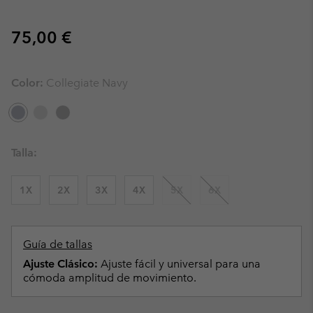
Regular price:
75,00 €
Color:
Collegiate Navy
Talla:
1X
2X
3X
4X
5X
6X
Guía de tallas
Ajuste Clásico:
Ajuste fácil y universal para una
cómoda amplitud de movimiento.