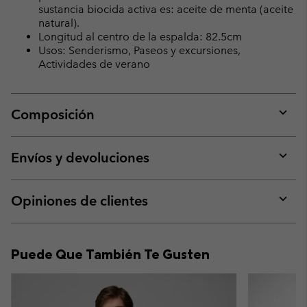
sustancia biocida activa es: aceite de menta (aceite
natural).
Longitud al centro de la espalda: 82.5cm
Usos: Senderismo, Paseos y excursiones,
Actividades de verano
Composición
Expan
or
collap
Envíos y devoluciones
sectio
Expan
or
collap
Opiniones de clientes
sectio
Expan
or
collap
Puede Que También Te Gusten
sectio