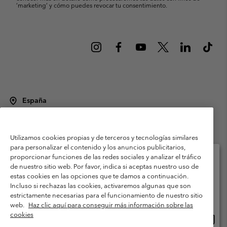
’marketing’ y cómo puedes revocar tu consentimiento.
España
©
2026
Columbia Sportswear Spain S.L.U. Avenida del Doctor Arce, 14,
28002 Madrid, España. Todos los derechos reservados.
Utilizamos cookies propias y de terceros y tecnologías similares
Condiciones de uso
Terminos de Venta
Garantía
para personalizar el contenido y los anuncios publicitarios,
Política de Privacidad
proporcionar funciones de las redes sociales y analizar el tráfico
de nuestro sitio web. Por favor, indica si aceptas nuestro uso de
Términos y condiciones del programa de miembros
estas cookies en las opciones que te damos a continuación.
Selecciona tu país e idioma envío
Incluso si rechazas las cookies, activaremos algunas que son
Términos De Uso Del Contenido Generado Por Los Usuarios
Compras en línea disponibles
estrictamente necesarias para el funcionamiento de nuestro sitio
Impressum
Cookies
Public CBCR
web.
Haz clic aquí para conseguir más información sobre las
cookies
Comp
United States