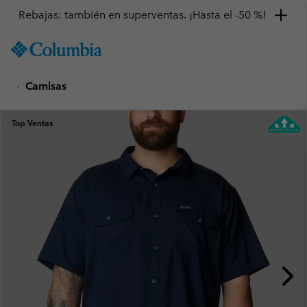
Rebajas: también en superventas. ¡Hasta el -50 %!
SKIP
Columbia
TO
Sportswear
CONTENT
Camisas
SKIP
TO
MAIN
Top Ventas
NAV
SKIP
TO
SEARCH