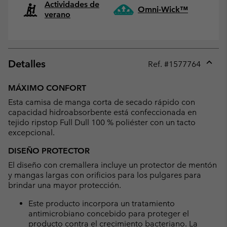
Actividades de
Omni-Wick™
verano
Detalles
Ref. #
1577764
Expan
or
MÁXIMO CONFORT
collap
Esta camisa de manga corta de secado rápido con
sectio
capacidad hidroabsorbente está confeccionada en
tejido ripstop Full Dull 100 % poliéster con un tacto
excepcional.
DISEÑO PROTECTOR
El diseño con cremallera incluye un protector de mentón
y mangas largas con orificios para los pulgares para
brindar una mayor protección.
Este producto incorpora un tratamiento
antimicrobiano concebido para proteger el
producto contra el crecimiento bacteriano. La