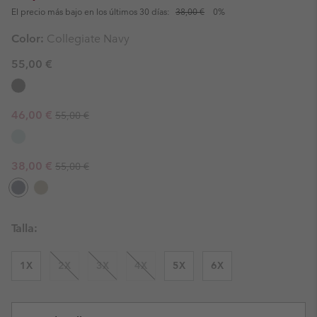
El precio más bajo en los últimos 30 días:
38,00 €
0%
Color:
Collegiate Navy
55,00 €
Regular price:
Sale price:
46,00 €
55,00 €
Regular price:
Sale price:
38,00 €
55,00 €
Talla:
1X
2X
3X
4X
5X
6X