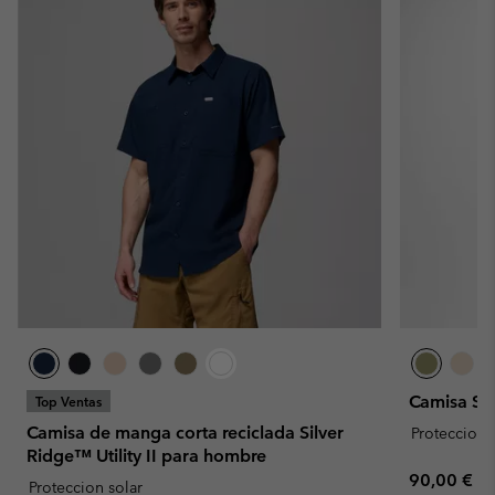
Camisa Sk
Top Ventas
Camisa de manga corta reciclada Silver
Proteccion 
Ridge™ Utility II para hombre
Regular pr
90,00 €
Proteccion solar