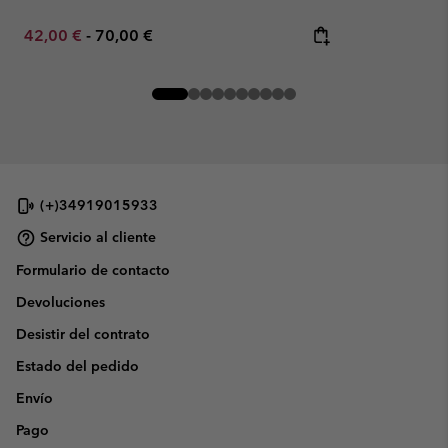
Minimum sale price:
Maximum price:
42,00 €
-
70,00 €
(+)34919015933
Servicio al cliente
Formulario de contacto
Devoluciones
Desistir del contrato
Estado del pedido
Envío
Pago